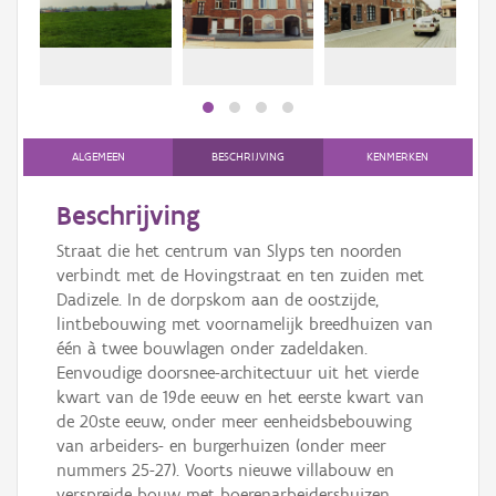
Persoon of collectief
Downloads
Hergebruik
Aanmelden
ALGEMEEN
BESCHRIJVING
KENMERKEN
Beschrijving
Straat die het centrum van Slyps ten noorden
verbindt met de Hovingstraat en ten zuiden met
Dadizele. In de dorpskom aan de oostzijde,
lintbebouwing met voornamelijk breedhuizen van
één à twee bouwlagen onder zadeldaken.
Eenvoudige doorsnee-architectuur uit het vierde
kwart van de 19de eeuw en het eerste kwart van
de 20ste eeuw, onder meer eenheidsbebouwing
van arbeiders- en burgerhuizen (onder meer
nummers 25-27). Voorts nieuwe villabouw en
verspreide bouw met boerenarbeidershuizen