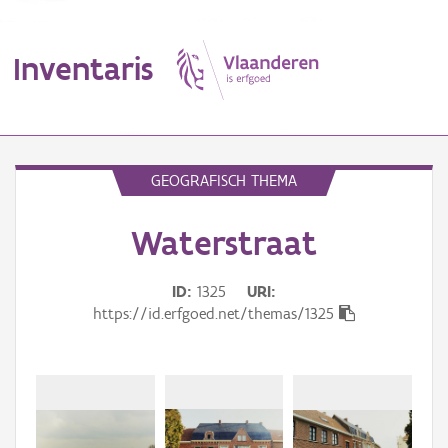
Inventaris
MENU
GEOGRAFISCH THEMA
Waterstraat
Erfgoedobject
Aanduidingsobject
ID
1325
URI
https://id.erfgoed.net/themas/1325
Waarneming
Thema
Gebeurtenis