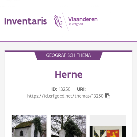
Inventaris
MENU
GEOGRAFISCH THEMA
Herne
Erfgoedobject
Aanduidingsobject
ID
13250
URI
https://id.erfgoed.net/themas/13250
Waarneming
Thema
Gebeurtenis