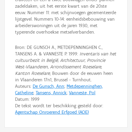
zadeldaken, uit het eerste kwart van de 20ste
eeuw. Nummer 11: met schijnvoegen gecementeerde
lijstgevel. Nummers 10-14: eenheidsbebouwing van
arbeiderswoningen uit de jaren 1930, met
typerende overhoekse metselverbanden.
Bron: DE GUNSCH A., METDEPENNINGHEN C.,
TANSENS A. & VANNESTE P. 1999:
Inventaris van het
cultuurbezit in België, Architectuur, Provincie
West-Vlaanderen, Arrondissement Roeselare,
Kanton Roeselare
, Bouwen door de eeuwen heen
in Vlaanderen 17n1, Brussel - Turnhout.
Auteurs:
De Gunsch, Ann
;
Metdepenninghen,
Catheline
;
Tansens, Annick
;
Vanneste, Pol
Datum:
1999
De tekst wordt ter beschikking gesteld door:
Agentschap Onroerend Erfgoed (AOE)