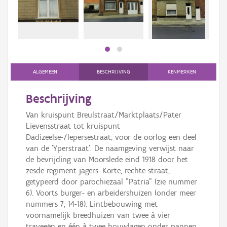
Persoon of collectief
Downloads
Hergebruik
Aanmelden
ALGEMEEN
BESCHRIJVING
KENMERKEN
Beschrijving
Van kruispunt Breulstraat/Marktplaats/Pater
Lievensstraat tot kruispunt
Dadizeelse-/Iepersestraat; voor de oorlog een deel
van de 'Yperstraat'. De naamgeving verwijst naar
de bevrijding van Moorslede eind 1918 door het
zesde regiment jagers. Korte, rechte straat,
getypeerd door parochiezaal "Patria" (zie nummer
6). Voorts burger- en arbeidershuizen (onder meer
nummers 7, 14-18). Lintbebouwing met
voornamelijk breedhuizen van twee à vier
traveeën en één à twee bouwlagen onder pannen