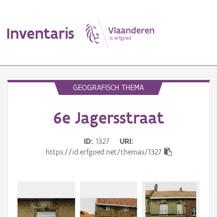
Inventaris
MENU
GEOGRAFISCH THEMA
6e Jagersstraat
Erfgoedobject
Aanduidingsobject
ID
1327
URI
https://id.erfgoed.net/themas/1327
Waarneming
Thema
Gebeurtenis