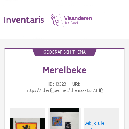
Inventaris
MENU
GEOGRAFISCH THEMA
Merelbeke
Erfgoedobject
Aanduidingsobject
ID
13323
URI
https://id.erfgoed.net/themas/13323
Waarneming
Thema
Gebeurtenis
Bekijk alle