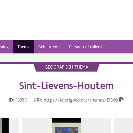
ming
Thema
Gebeurtenis
Persoon of collectief
GEOGRAFISCH THEMA
Sint-Lievens-Houtem
ID
13360
URI
https://id.erfgoed.net/themas/13360