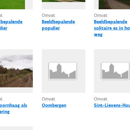
at
Omvat
Omvat
dbepalende
Beeldbepalende
Beeldbepalende
lier
populier
solitaire es in ho
weg
at
Omvat
Omvat
oornhaag als
Oombergen
Sint-Lievens-Ho
ering