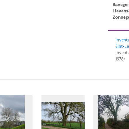
Bavegem
Lievens
Zonneg
Invent
Sint-L
invent
1978
)