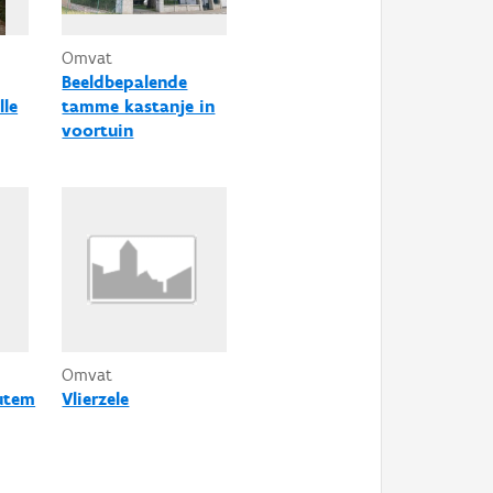
Omvat
Beeldbepalende
lle
tamme kastanje in
voortuin
Omvat
utem
Vlierzele