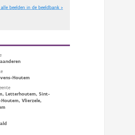
 alle beelden in de beeldbank >
e
laanderen
te
ievens-Houtem
eente
, Letterhoutem, Sint-
-Houtem, Vlierzele,
em
ald