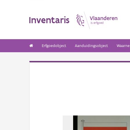
Inventaris
Erfgoedobject
Aanduidingsobject
Waarne