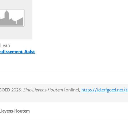
el van
ndissement Aalst
GOED 2026:
Sint-Lievens-Houtem
[online],
https://id.erfgoed.net
Lievens-Houtem