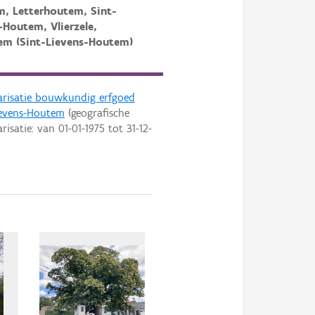
, Letterhoutem, Sint-
-Houtem, Vlierzele,
em (Sint-Lievens-Houtem)
arisatie bouwkundig erfgoed
ievens-Houtem
(geografische
arisatie: van
01-01-1975
tot
31-12-