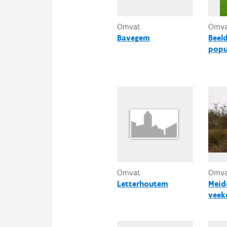
Omvat
Omv
Bavegem
Beel
popu
Omvat
Omv
Letterhoutem
Meid
veek