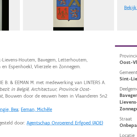
Bekijk
Provinci
nt-Lievens-Houtem, Bavegem, Letterhoutem,
Oost-V
en Espenhoek), Vlierzele en Zonnegem.
Gemeen
Sint-L
IE B. & EEMAN M. met medewerking van LINTERS A.
Deelgem
ezit in België, Architectuur, Provincie Oost-
Bavegem
st
, Bouwen door de eeuwen heen in Vlaanderen 5n2
Lievens
Zonneg
ngie, Bea
;
Eeman, Michèle
Straat
gesteld door:
Agentschap Onroerend Erfgoed (AOE)
Onbepa
Locatie