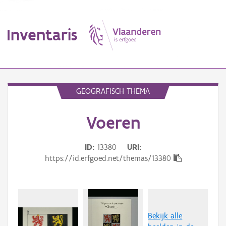
Inventaris
MENU
GEOGRAFISCH THEMA
Voeren
Erfgoedobject
Aanduidingsobject
ID
13380
URI
https://id.erfgoed.net/themas/13380
Waarneming
Thema
Gebeurtenis
Bekijk alle