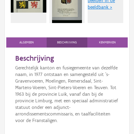
beelden in de
Persoon of collectief
beeldbank >
Downloads
Hergebruik
Aanmelden
ALGEMEEN
BESCHRIJVING
KENMERKEN
Beschrijving
Gerechtelijk kanton en fusiegemeente van dezelfde
naam, in 1977 ontstaan en samengesteld uit 's-
Gravenvoeren, Moelingen, Remersdaal, Sint-
Martens-Voeren, Sint-Pieters-Voeren en Teuven. Tot
1963 bij de provincie Luik, vanaf dan bij de
provincie Limburg, met een speciaal administratief
statuut onder een adjunct-
arrondissementscommissaris, en taalfaciliteiten
voor de Franstaligen.