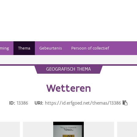
ming
Thema
Gebeurtenis
Persoon of collectief
GEOGRAFISCH THEMA
Wetteren
ID
13386
URI
https://id.erfgoed.net/themas/13386