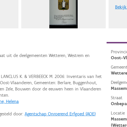
Bekijk
Provinci
aat uit de deelgemeenten Wetteren, Westrem en
Oost-V
Gemeen
Wetter
 LANCLUS K. & VERBEECK M. 2006: Inventaris van het
Deelgem
Oost-Vlaanderen, Gemeenten: Berlare, Buggenhout,
Massem
n Zele, Bouwen door de eeuwen heen in Vlaanderen
nten.
Straat
e, Helena
Onbepa
Locatie
gesteld door:
Agentschap Onroerend Erfgoed (AOE)
Massem
(Wetter