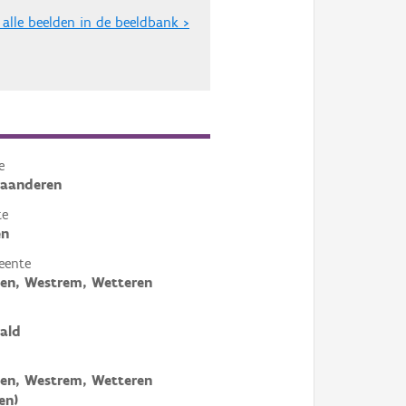
 alle beelden in de beeldbank >
e
laanderen
te
en
eente
en, Westrem, Wetteren
ald
en, Westrem, Wetteren
en)