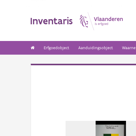
Inventaris
Erfgoedobject
Aanduidingsobject
Waarne