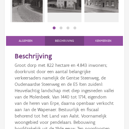
Persoon of collectief
Downloads
Hergebruik
Aanmelden
ALGEMEEN
BESCHRIJVING
KENMERKEN
Beschrijving
Groot dorp met 822 hectare en 4.843 inwoners;
doorkruist door een aantal belangrijke
verkeersaders namelijk de Gentse Steenweg, de
Oudenaardse Steenweg en de E5 (ten zuiden).
Heuvelachtig landschap met diep ingesneden vallei
van de Molenbeek. Van 1440 tot 1714, eigendom
van de heren van Erpe, daarna openbaar verkocht
aan Jan de Wapenaer. Bestuurlijk en fiscaal
behorend tot het Land van Aalst. Voornamelijk
woongebied voor pendelaars. Bebouwing
hoofdzakelijk uit de 19de eeuw. Ten noordoosten,