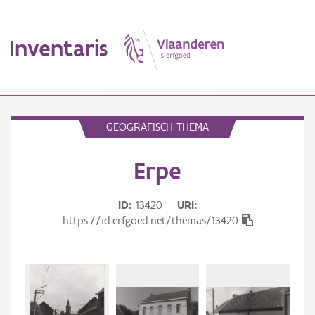
Inventaris
MENU
GEOGRAFISCH THEMA
Erpe
Erfgoedobject
Aanduidingsobject
ID
13420
URI
https://id.erfgoed.net/themas/13420
Waarneming
Thema
Gebeurtenis