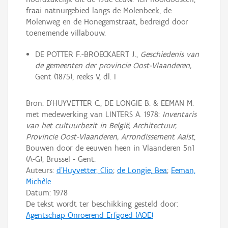
fraai natnurgebied langs de Molenbeek, de
Molenweg en de Honegemstraat, bedreigd door
toenemende villabouw.
DE POTTER F.-BROECKAERT J.,
Geschiedenis van
de gemeenten der provincie Oost-Vlaanderen,
Gent (1875), reeks V, dl. I
Bron: D'HUYVETTER C., DE LONGIE B. & EEMAN M.
met medewerking van LINTERS A. 1978:
Inventaris
van het cultuurbezit in België, Architectuur,
Provincie Oost-Vlaanderen, Arrondissement Aalst
,
Bouwen door de eeuwen heen in Vlaanderen 5n1
(A-G), Brussel - Gent.
Auteurs:
d'Huyvetter, Clio
;
de Longie, Bea
;
Eeman,
Michèle
Datum:
1978
De tekst wordt ter beschikking gesteld door:
Agentschap Onroerend Erfgoed (AOE)