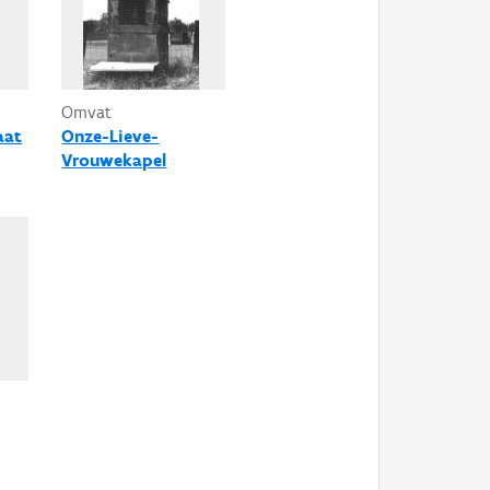
Omvat
aat
Onze-Lieve-
Vrouwekapel