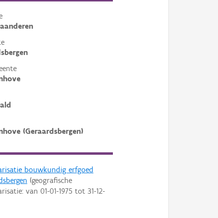
e
laanderen
te
sbergen
eente
nhove
ald
hove (Geraardsbergen)
arisatie bouwkundig erfgoed
dsbergen
(geografische
arisatie: van
01-01-1975
tot
31-12-