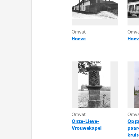
Omvat
Omv
Hoeve
Hoev
Omvat
Omv
Onze-Lieve-
Opg
Vrouwekapel
paar
krui