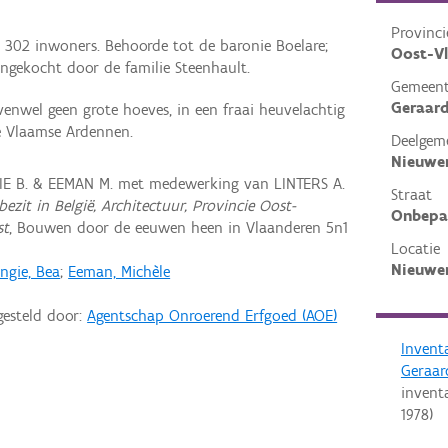
Provinci
 302 inwoners. Behoorde tot de baronie Boelare;
Oost-V
gekocht door de familie Steenhault.
Gemeen
Geraard
venwel geen grote hoeves, in een fraai heuvelachtig
e Vlaamse Ardennen.
Deelgem
Nieuwe
IE B. & EEMAN M. met medewerking van LINTERS A.
Straat
ezit in België, Architectuur, Provincie Oost-
Onbepa
st
, Bouwen door de eeuwen heen in Vlaanderen 5n1
Locatie
Nieuwen
ngie, Bea
;
Eeman, Michèle
gesteld door:
Agentschap Onroerend Erfgoed (AOE)
Invent
Geraar
invent
1978
)