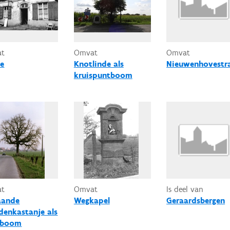
at
Omvat
Omvat
e
Knotlinde als
Nieuwenhovestr
kruispuntboom
at
Omvat
Is deel van
aande
Wegkapel
Geraardsbergen
denkastanje als
sboom