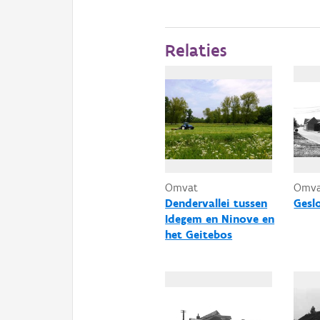
Relaties
Omvat
Omv
Dendervallei tussen
Gesl
Idegem en Ninove en
het Geitebos