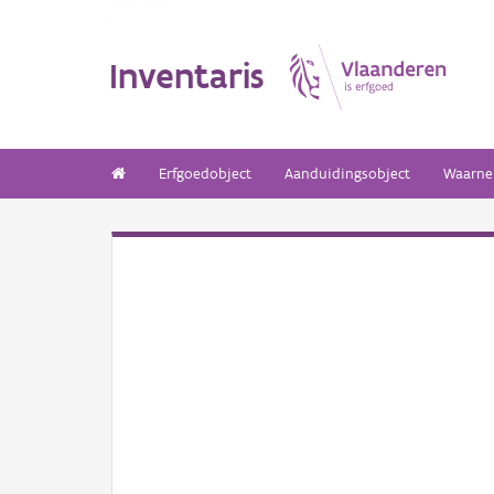
Inventaris
Erfgoedobject
Aanduidingsobject
Waarne