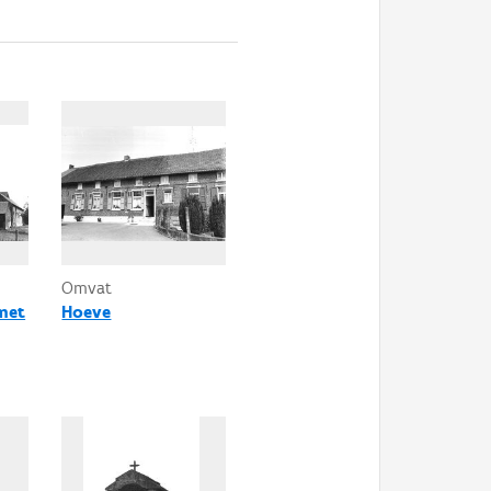
Omvat
met
Hoeve