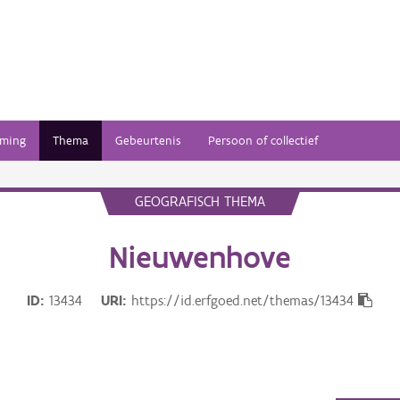
ming
Thema
Gebeurtenis
Persoon of collectief
GEOGRAFISCH THEMA
Nieuwenhove
ID
13434
URI
https://id.erfgoed.net/themas/13434