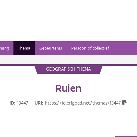
ming
Thema
Gebeurtenis
Persoon of collectief
GEOGRAFISCH THEMA
Ruien
ID
13447
URI
https://id.erfgoed.net/themas/13447