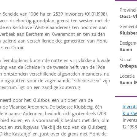
Provinci
-Schelde van 1006 ha en 2539 inwoners (01.01.1998).
Oost-V
veer driehoekig grondplan, grenst ten westen met de
Gemeen
de en Kerkhove (West-Vlaanderen), ten noorden aan
Kluisbe
everbeek aan Berchem en Kwaremont en ten zuiden
 palend aan verschillende deelgemeenten van Mont-
Deelgem
es en Orroir.
Ruien
Straat
 leembodems buiten de natte en vrij vlakke alluviale
Onbepa
kking van de Schelde in de tweede helft van de 19de
en ontstonden verschillende afgesneden meanders, nu
Locatie
winningsputten voor de zogenaamde "Scheldesteen" zijn
Ruien (
centrum ligt op een zandige kouterrug.
eerd door het Kluisbos, een uitloper van de
Invent
n de Vlaamse Ardennen. De beboste Kluisberg, één
Kluisb
de Vlaamse Ardennen, bevindt zich grotendeels (203
invent
ebied Ruien, en is voornamelijk beplant met den, olm
12-1998
out en struikgewas. Vlakbij de top van de Kluisberg
ikke Kastanje" en, juist over de grens met Mont-de-