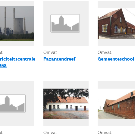
at
Omvat
Omvat
riciteitscentrale
Fazantendreef
Gemeenteschool
1958
at
Omvat
Omvat