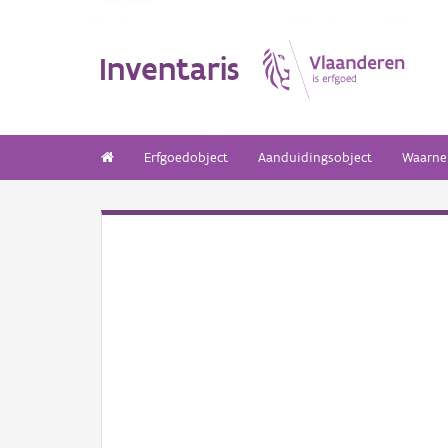
Inventaris
Erfgoedobject
Aanduidingsobject
Waarne