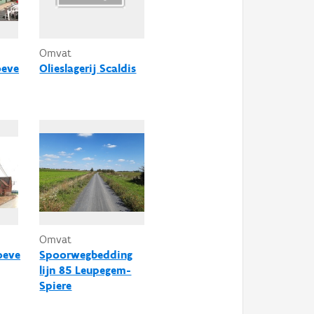
Omvat
oeve
Olieslagerij Scaldis
Omvat
oeve
Spoorwegbedding
lijn 85 Leupegem-
Spiere