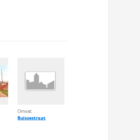
Omvat
Buissestraat