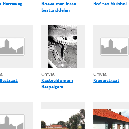
e Herreweg
Hoeve met losse
Hof ten Muishol
bestanddelen
at
Omvat
Omvat
llestraat
Kasteeldomein
Kieverstraat
Herpelgem