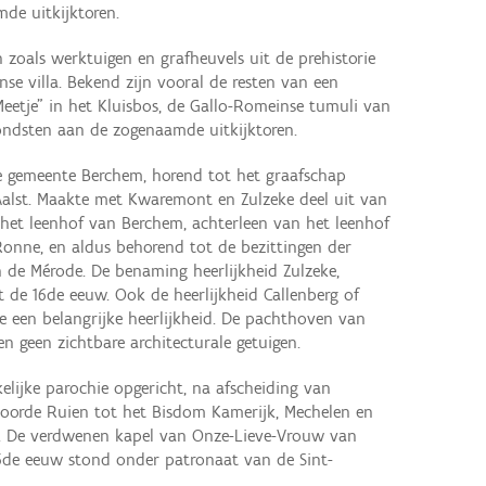
mde uitkijktoren.
 zoals werktuigen en grafheuvels uit de prehistorie
nse villa. Bekend zijn vooral de resten van een
etje" in het Kluisbos, de Gallo-Romeinse tumuli van
ondsten aan de zogenaamde uitkijktoren.
 gemeente Berchem, horend tot het graafschap
 Aalst. Maakte met Kwaremont en Zulzeke deel uit van
 het leenhof van Berchem, achterleen van het leenhof
onne, en aldus behorend tot de bezittingen der
n de Mérode. De benaming heerlijkheid Zulzeke,
 de 16de eeuw. Ook de heerlijkheid Callenberg of
 een belangrijke heerlijkheid. De pachthoven van
 geen zichtbare architecturale getuigen.
elijke parochie opgericht, na afscheiding van
hoorde Ruien tot het Bisdom Kamerijk, Mechelen en
t. De verdwenen kapel van Onze-Lieve-Vrouw van
16de eeuw stond onder patronaat van de Sint-