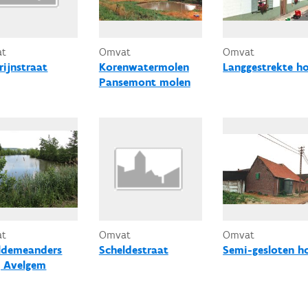
at
Omvat
Omvat
rijnstraat
Korenwatermolen
Langgestrekte h
Pansemont molen
at
Omvat
Omvat
ldemeanders
Scheldestraat
Semi-gesloten h
j Avelgem