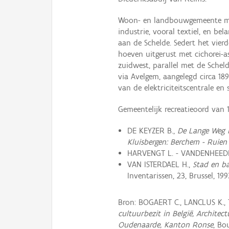
Woon- en landbouwgemeente met
industrie, vooral textiel, en bela
aan de Schelde. Sedert het vie
hoeven uitgerust met cichorei-a
zuidwest, parallel met de Schel
via Avelgem, aangelegd circa 1
van de elektriciteitscentrale en
Gemeentelijk recreatieoord van
DE KEYZER B.,
De Lange Weg n
Kluisbergen: Berchem - Ruien
HARVENGT L. - VANDENHEED
VAN ISTERDAEL H.,
Stad en b
Inventarissen, 23, Brussel, 199
Bron: BOGAERT C., LANCLUS K.,
cultuurbezit in België, Archite
Oudenaarde, Kanton Ronse
, Bo