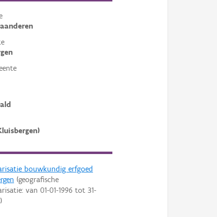
e
laanderen
te
rgen
eente
ald
Kluisbergen)
arisatie bouwkundig erfgoed
ergen
(geografische
arisatie: van
01-01-1996
tot
31-
)