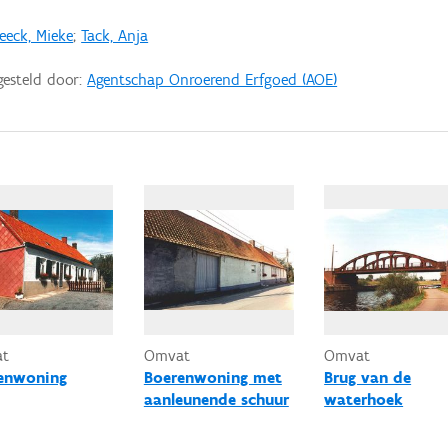
eeck, Mieke
;
Tack, Anja
gesteld door:
Agentschap Onroerend Erfgoed (AOE)
at
Omvat
Omvat
enwoning
Boerenwoning met
Brug van de
aanleunende schuur
waterhoek