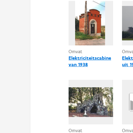
Omvat
Omv
Elektriciteitscabine
Elekt
van 1938
uit 
Omvat
Omv