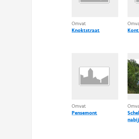
Omvat
Omv
Knoktstraat
Kont
Omvat
Omv
Pensemont
Sche
nabi