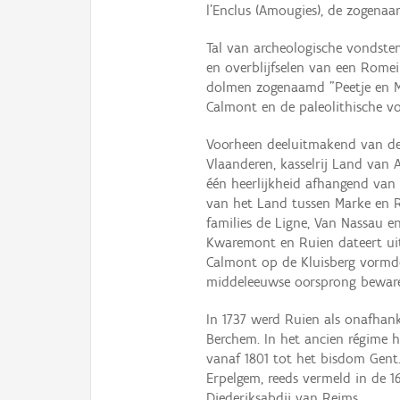
l'Enclus (Amougies), de zogenaa
Tal van archeologische vondsten
en overblijfselen van een Romei
dolmen zogenaamd "Peetje en Me
Calmont en de paleolithische v
Voorheen deeluitmakend van de
Vlaanderen, kasselrij Land van
één heerlijkheid afhangend van
van het Land tussen Marke en R
families de Ligne, Van Nassau e
Kwaremont en Ruien dateert uit
Calmont op de Kluisberg vormde
middeleeuwse oorsprong bewaren
In 1737 werd Ruien als onafhank
Berchem. In het ancien régime 
vanaf 1801 tot het bisdom Gen
Erpelgem, reeds vermeld in de 
Diederiksabdij van Reims.