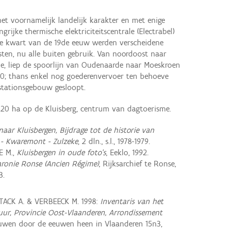
 voornamelijk landelijk karakter en met enige
ngrijke thermische elektriciteitscentrale (Electrabel)
rde kwart van de 19de eeuw werden verscheidene
sten, nu alle buiten gebruik. Van noordoost naar
de, liep de spoorlijn van Oudenaarde naar Moeskroen
890; thans enkel nog goederenvervoer ten behoeve
 stationsgebouw gesloopt.
 120 ha op de Kluisberg, centrum van dagtoerisme.
aar Kluisbergen, Bijdrage tot de historie van
 - Kwaremont - Zulzeke
, 2 dln., s.l., 1978-1979.
E M.,
Kluisbergen in oude foto's
, Eeklo, 1992.
aronie Ronse (Ancien Régime)
, Rijksarchief te Ronse,
3.
 TACK A. & VERBEECK M. 1998:
Inventaris van het
ctuur, Provincie Oost-Vlaanderen, Arrondissement
uwen door de eeuwen heen in Vlaanderen 15n3,