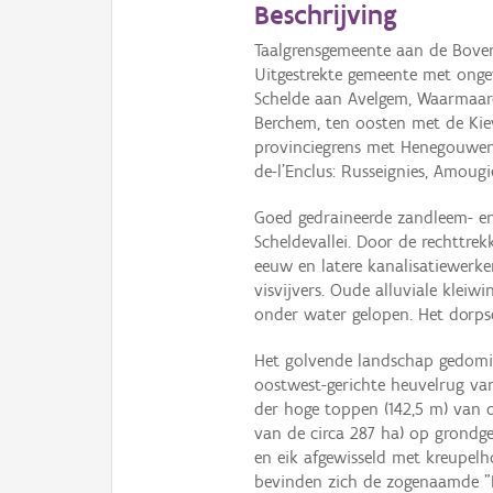
Beschrijving
Taalgrensgemeente aan de Boven
Uitgestrekte gemeente met onge
Schelde aan Avelgem, Waarmaar
Berchem, ten oosten met de Ki
provinciegrens met Henegouwen
de-l'Enclus: Russeignies, Amougi
Goed gedraineerde zandleem- en
Scheldevallei. Door de rechttre
eeuw en latere kanalisatiewerk
visvijvers. Oude alluviale klei
onder water gelopen. Het dorps
Het golvende landschap gedomin
oostwest-gerichte heuvelrug va
der hoge toppen (142,5 m) van 
van de circa 287 ha) op grondg
en eik afgewisseld met kreupelh
bevinden zich de zogenaamde "D