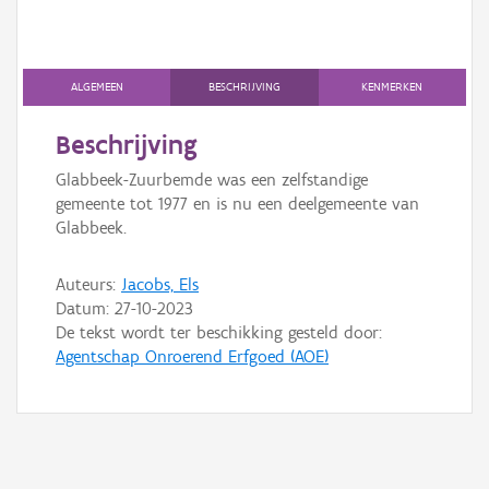
Gebeurtenis
Persoon of collectief
ALGEMEEN
BESCHRIJVING
KENMERKEN
Downloads
Beschrijving
Hergebruik
Glabbeek-Zuurbemde was een zelfstandige
Aanmelden
gemeente tot 1977 en is nu een deelgemeente van
Glabbeek.
Auteurs:
Jacobs, Els
Datum:
27-10-2023
De tekst wordt ter beschikking gesteld door:
Agentschap Onroerend Erfgoed (AOE)