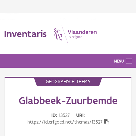
Inventaris
MENU
GEOGRAFISCH THEMA
Erfgoedobject
Glabbeek-Zuurbemde
Aanduidingsobject
Waarneming
ID
13527
URI
https://id.erfgoed.net/themas/13527
Thema