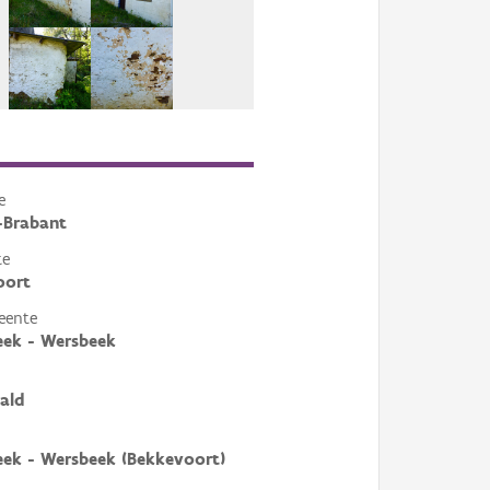
e
-Brabant
te
oort
eente
ek - Wersbeek
ald
ek - Wersbeek (Bekkevoort)