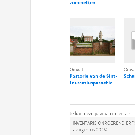
zomereiken
Omvat
Omv
Pastorie van de Sint-
Schu
Laurentiusparochie
Je kan deze pagina citeren als:
INVENTARIS ONROEREND ERF
7 augustus 2026
).