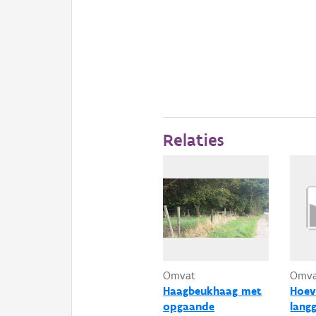
Relaties
Omvat
Omv
Haagbeukhaag met
Hoev
opgaande
lang