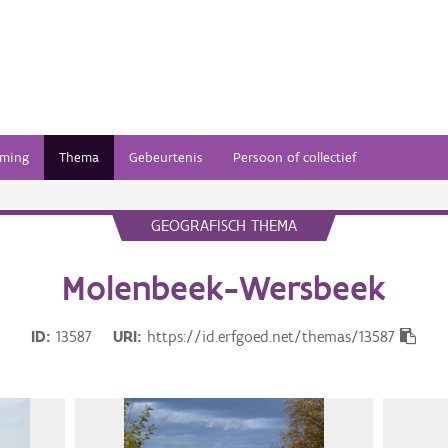
ming
Thema
Gebeurtenis
Persoon of collectief
GEOGRAFISCH THEMA
Molenbeek-Wersbeek
ID
13587
URI
https://id.erfgoed.net/themas/13587