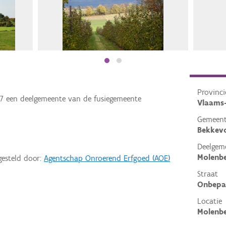
Provinci
77 een deelgemeente van de fusiegemeente
Vlaams
Gemeen
Bekkev
Deelgem
Molenbe
gesteld door:
Agentschap Onroerend Erfgoed (AOE)
Straat
Onbepa
Locatie
Molenbe