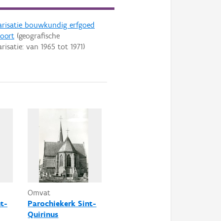
arisatie bouwkundig erfgoed
oort
(geografische
arisatie: van
1965
tot
1971
)
Omvat
t-
Parochiekerk Sint-
Quirinus