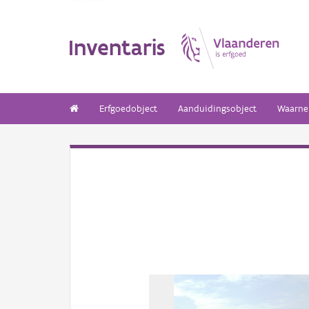
Inventaris
Erfgoedobject
Aanduidingsobject
Waarne