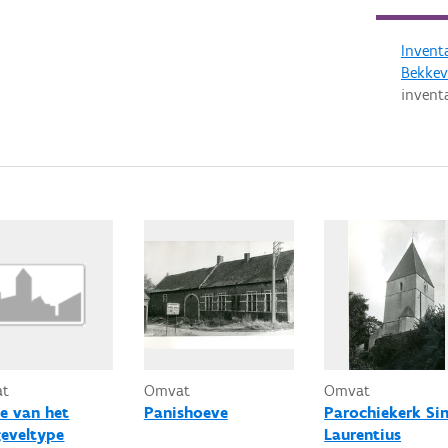
Invent
Bekkev
invent
at
Omvat
Omvat
e van het
Panishoeve
Parochiekerk Sin
geveltype
Laurentius