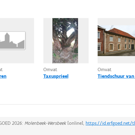
at
Omvat
Omvat
ren
Taxusprieel
Tiendschuur van
GOED 2026:
Molenbeek-Wersbeek
[online],
https://id.erfgoed.net/