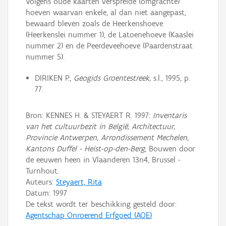
Volgens oude kaarten verspreide (omgrachte)
hoeven waarvan enkele, al dan niet aangepast,
bewaard bleven zoals de Heerkenshoeve
(Heerkenslei nummer 1), de Latoenehoeve (Kaaslei
nummer 2) en de Peerdeveehoeve (Paardenstraat
nummer 5).
DIRIKEN P.,
Geogids Groentestreek,
s.l., 1995, p.
77.
Bron: KENNES H. & STEYAERT R. 1997:
Inventaris
van het cultuurbezit in België, Architectuur,
Provincie Antwerpen, Arrondissement Mechelen,
Kantons Duffel - Heist-op-den-Berg
, Bouwen door
de eeuwen heen in Vlaanderen 13n4, Brussel -
Turnhout.
Auteurs:
Steyaert, Rita
Datum:
1997
De tekst wordt ter beschikking gesteld door:
Agentschap Onroerend Erfgoed (AOE)