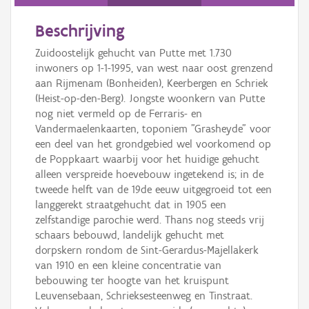
Persoon of collectief
Beschrijving
Downloads
Zuidoostelijk gehucht van Putte met 1.730
Hergebruik
inwoners op 1-1-1995, van west naar oost grenzend
aan Rijmenam (Bonheiden), Keerbergen en Schriek
Aanmelden
(Heist-op-den-Berg). Jongste woonkern van Putte
nog niet vermeld op de Ferraris- en
Vandermaelenkaarten, toponiem "Grasheyde" voor
een deel van het grondgebied wel voorkomend op
de Poppkaart waarbij voor het huidige gehucht
alleen verspreide hoevebouw ingetekend is; in de
tweede helft van de 19de eeuw uitgegroeid tot een
langgerekt straatgehucht dat in 1905 een
zelfstandige parochie werd. Thans nog steeds vrij
schaars bebouwd, landelijk gehucht met
dorpskern rondom de Sint-Gerardus-Majellakerk
van 1910 en een kleine concentratie van
bebouwing ter hoogte van het kruispunt
Leuvensebaan, Schrieksesteenweg en Tinstraat.