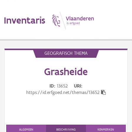
Inventaris
MENU
GEOGRAFISCH THEMA
Grasheide
Erfgoedobject
Aanduidingsobject
ID
13652
URI
https://id.erfgoed.net/themas/13652
Waarneming
Thema
Gebeurtenis
ALGEMEEN
BESCHRIJVING
KENMERKEN