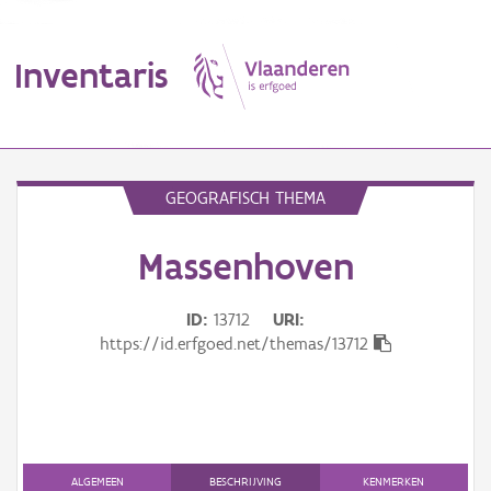
Inventaris
MENU
GEOGRAFISCH THEMA
Massenhoven
Erfgoedobject
Aanduidingsobject
ID
13712
URI
https://id.erfgoed.net/themas/13712
Waarneming
Thema
Gebeurtenis
ALGEMEEN
BESCHRIJVING
KENMERKEN