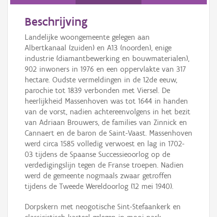
Persoon of collectief
Beschrijving
Downloads
Landelijke woongemeente gelegen aan
Hergebruik
Albertkanaal (zuiden) en A13 (noorden), enige
industrie (diamantbewerking en bouwmaterialen),
Aanmelden
902 inwoners in 1976 en een oppervlakte van 317
hectare. Oudste vermeldingen in de 12de eeuw,
parochie tot 1839 verbonden met Viersel. De
heerlijkheid Massenhoven was tot 1644 in handen
van de vorst, nadien achtereenvolgens in het bezit
van Adriaan Brouwers, de families van Zinnick en
Cannaert en de baron de Saint-Vaast. Massenhoven
werd circa 1585 volledig verwoest en lag in 1702-
03 tijdens de Spaanse Successieoorlog op de
verdedigingslijn tegen de Franse troepen. Nadien
werd de gemeente nogmaals zwaar getroffen
tijdens de Tweede Wereldoorlog (12 mei 1940).
Dorpskern met neogotische Sint-Stefaankerk en