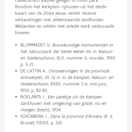
classicistisch kasteel gelegen in mooi park.
Rondom het kerkplein rijhuizen uit het derde
kwart van de 20ste eeuw; verder recente
verkavelingen met alleenstaande landhuizen.
Weilanden en velden met enkele sterk verbouwde
hoeven.
BLOMMAERT V.,
Bouwkundige monumenten in
het natuurpark der beide Neten (II),
in
Natuur-
en Stedenschoon,
XLII, nummer 6, nov.dec. 1969,
p. 3-21.
DE LATTIN A.,
Omzwervingen in de provincie
Antwerpen, Dl. IV,
in
In de Kempen, Natuur- en
Stedenschoon,
XXXII, nummer 5-6, mei-juni,
1959, p. 82-83.
ROELANTS J.,
Een pareltje uit de Kempen.
Santhoven met omgeving van gister, nu en
morgen,
Brecht, 1934.
SCHOBBENS J.,
Dans la province d'Anvers,
dl. II,
Brussel, [1930], p. 126.