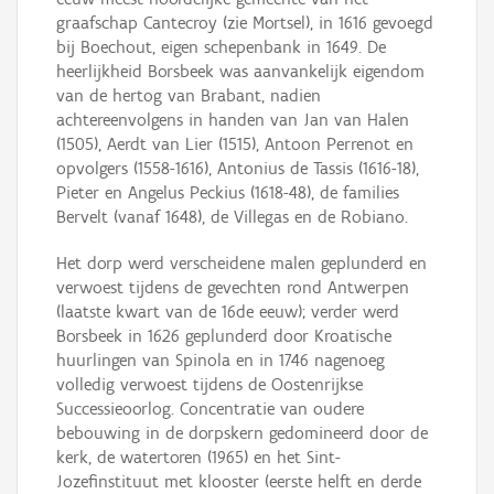
graafschap Cantecroy (zie Mortsel), in 1616 gevoegd
bij Boechout, eigen schepenbank in 1649. De
heerlijkheid Borsbeek was aanvankelijk eigendom
van de hertog van Brabant, nadien
achtereenvolgens in handen van Jan van Halen
(1505), Aerdt van Lier (1515), Antoon Perrenot en
opvolgers (1558-1616), Antonius de Tassis (1616-18),
Pieter en Angelus Peckius (1618-48), de families
Bervelt (vanaf 1648), de Villegas en de Robiano.
Het dorp werd verscheidene malen geplunderd en
verwoest tijdens de gevechten rond Antwerpen
(laatste kwart van de 16de eeuw); verder werd
Borsbeek in 1626 geplunderd door Kroatische
huurlingen van Spinola en in 1746 nagenoeg
volledig verwoest tijdens de Oostenrijkse
Successieoorlog. Concentratie van oudere
bebouwing in de dorpskern gedomineerd door de
kerk, de watertoren (1965) en het Sint-
Jozefinstituut met klooster (eerste helft en derde