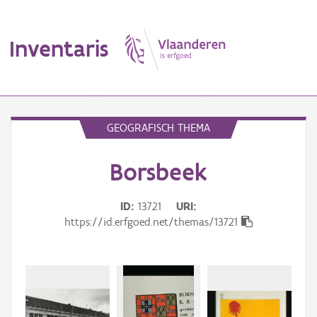
Inventaris
MENU
GEOGRAFISCH THEMA
Borsbeek
Erfgoedobject
Aanduidingsobject
ID
13721
URI
https://id.erfgoed.net/themas/13721
Waarneming
Thema
Gebeurtenis