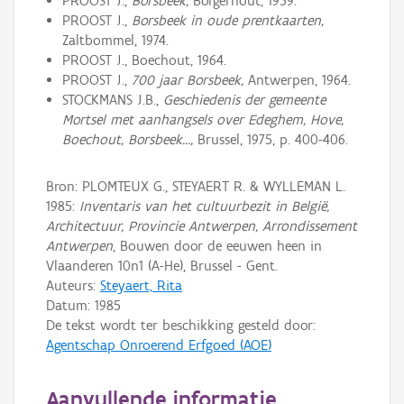
PROOST J.,
Borsbeek,
Borgerhout, 1959.
PROOST J.,
Borsbeek in oude prentkaarten,
Zaltbommel, 1974.
PROOST J., Boechout, 1964.
PROOST J.,
700 jaar Borsbeek,
Antwerpen, 1964.
STOCKMANS J.B.,
Geschiedenis der gemeente
Mortsel met aanhangsels over Edeghem, Hove,
Boechout, Borsbeek...,
Brussel, 1975, p. 400-406.
Bron: PLOMTEUX G., STEYAERT R. & WYLLEMAN L.
1985:
Inventaris van het cultuurbezit in België,
Architectuur, Provincie Antwerpen, Arrondissement
Antwerpen
, Bouwen door de eeuwen heen in
Vlaanderen 10n1 (A-He), Brussel - Gent.
Auteurs:
Steyaert, Rita
Datum:
1985
De tekst wordt ter beschikking gesteld door:
Agentschap Onroerend Erfgoed (AOE)
Aanvullende informatie