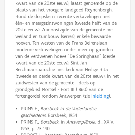
kwart van de 20ste eeuw), laatst genoemde op de
plaats van het vroegere landgoed Reynenborgh.
Rond de dorpskern: recente verkavelingen met
één- en meergezinswoningen (tweede helft van de
20ste eeuw). Zuidoostzijde van de gemeente met
weiland en tuinbouw (serres); enkele bewaarde
hoeven. Ten westen van de Frans Beirenslaan
moderne verkavelingen onder meer op gronden
van de verdwenen hoeve "De Springhaan" (derde
kwart van de 20ste eeuw), Sint-Jan
Berchmansparochie met kerk van Heilige Rita
(tweede en derde kwart van de 20ste eeuw). In het
zuidwesten van de gemeente - deels op
grondgebied Mortsel - Fort III (1860) van de
fortengordel rondom Antwerpen (zie
inleiding
).
PRIMS F.,
Borsbeek in de Vaderlandse
geschiedenis.
Borsbeek, 1954
PRIMS F.,
Borsbeek,
in
Antwerpiënsia,
dl. XXIV,
1953, p. 73-140.