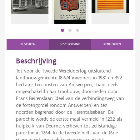
Persoon of collectief
Downloads
Hergebruik
Aanmelden
ALGEMEEN
BESCHRIJVING
KENMERKEN
Beschrijving
Tot voor de Tweede Wereldoorlog uitsluitend
landbouwgemeente (8.674 inwoners in 1981 en 392
hectare), ten oosten van Antwerpen, thans deels
omgeschakeld naar tuinbouw; doorsneden door
Frans Beirenslaan (deel van de verbindingsweg van
de fortengordel rondom Antwerpen) en ten
noorden begrensd door de Herentalsebaan. De
parochie wordt de eerste maal vermeld in 1232 als
hulpkerk van Deurne, verheven tot zelfstandige
parochie in 1264. In de tweede helft van de 16de
eeuw meest noordelijke gemeente van het