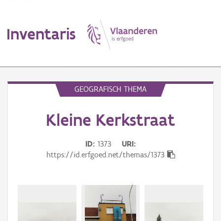
Inventaris
MENU
GEOGRAFISCH THEMA
Kleine Kerkstraat
Erfgoedobject
Aanduidingsobject
ID
1373
URI
https://id.erfgoed.net/themas/1373
Waarneming
Thema
Gebeurtenis