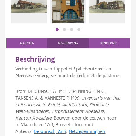
Persoon of collectief
Downloads
Hergebruik
Aanmelden
ALGEMEEN
BESCHRIJVING
KENMERKEN
Beschrijving
Verbinding tussen Hippoliet Spilleboutdreef en
Meensesteenweg; verbindt de kerk met de pastorie.
Bron: DE GUNSCH A., METDEPENNINGHEN C.,
TANSENS A. & VANNESTE P. 1999:
Inventaris van het
cultuurbezit in België, Architectuur, Provincie
West-Vlaanderen, Arrondissement Roeselare,
Kanton Roeselare
, Bouwen door de eeuwen heen
in Vlaanderen 17n1, Brussel - Turnhout.
Auteurs:
De Gunsch, Ann
;
Metdepenninghen,