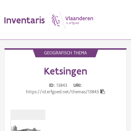
Inventaris
MENU
GEOGRAFISCH THEMA
Ketsingen
Erfgoedobject
Aanduidingsobject
ID
13843
URI
https://id.erfgoed.net/themas/13843
Waarneming
Thema
Gebeurtenis