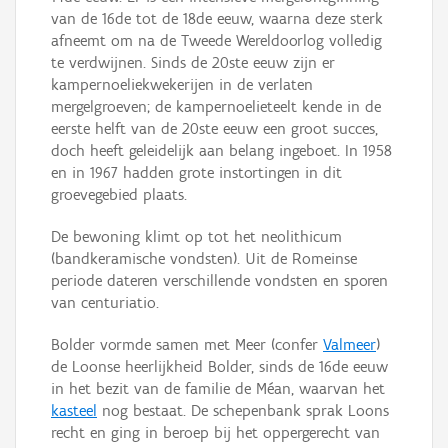
van de 16de tot de 18de eeuw, waarna deze sterk
afneemt om na de Tweede Wereldoorlog volledig
te verdwijnen. Sinds de 20ste eeuw zijn er
kampernoeliekwekerijen in de verlaten
mergelgroeven; de kampernoelieteelt kende in de
eerste helft van de 20ste eeuw een groot succes,
doch heeft geleidelijk aan belang ingeboet. In 1958
en in 1967 hadden grote instortingen in dit
groevegebied plaats.
De bewoning klimt op tot het neolithicum
(bandkeramische vondsten). Uit de Romeinse
periode dateren verschillende vondsten en sporen
van centuriatio.
Bolder vormde samen met Meer (confer
Valmeer
)
de Loonse heerlijkheid Bolder, sinds de 16de eeuw
in het bezit van de familie de Méan, waarvan het
kasteel
nog bestaat. De schepenbank sprak Loons
recht en ging in beroep bij het oppergerecht van