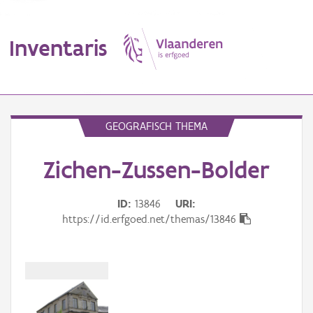
Inventaris
MENU
GEOGRAFISCH THEMA
Zichen-Zussen-Bolder
Erfgoedobject
Aanduidingsobject
ID
13846
URI
https://id.erfgoed.net/themas/13846
Waarneming
Thema
Gebeurtenis