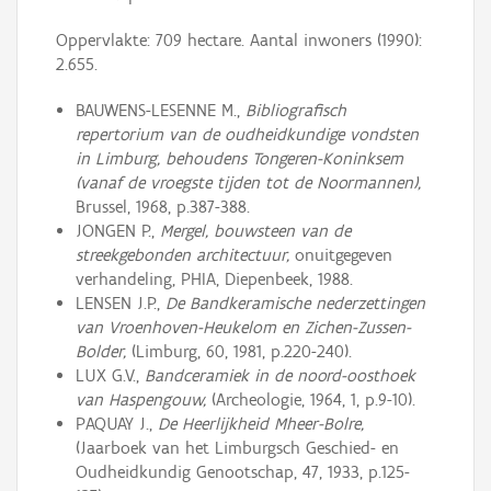
Oppervlakte: 709 hectare. Aantal inwoners (1990):
2.655.
BAUWENS-LESENNE M.,
Bibliografisch
repertorium van de oudheidkundige vondsten
in Limburg, behoudens Tongeren-Koninksem
(vanaf de vroegste tijden tot de Noormannen),
Brussel, 1968, p.387-388.
JONGEN P.,
Mergel, bouwsteen van de
streekgebonden architectuur,
onuitgegeven
verhandeling, PHIA, Diepenbeek, 1988.
LENSEN J.P.,
De Bandkeramische nederzettingen
van Vroenhoven-Heukelom en Zichen-Zussen-
Bolder,
(Limburg, 60, 1981, p.220-240).
LUX G.V.,
Bandceramiek in de noord-oosthoek
van Haspengouw,
(Archeologie, 1964, 1, p.9-10).
PAQUAY J.,
De Heerlijkheid Mheer-Bolre,
(Jaarboek van het Limburgsch Geschied- en
Oudheidkundig Genootschap, 47, 1933, p.125-