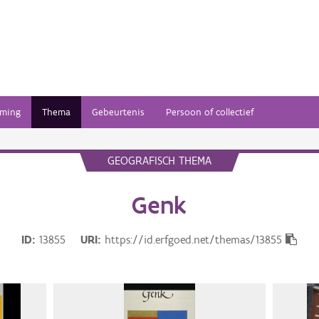
ming
Thema
Gebeurtenis
Persoon of collectief
GEOGRAFISCH THEMA
Genk
ID
13855
URI
https://id.erfgoed.net/themas/13855