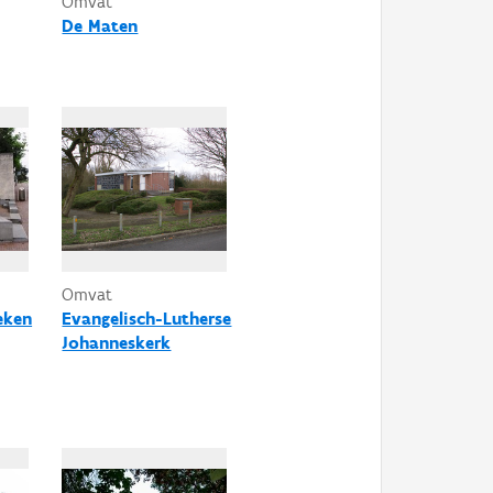
Omvat
De Maten
Omvat
eken
Evangelisch-Lutherse
Johanneskerk