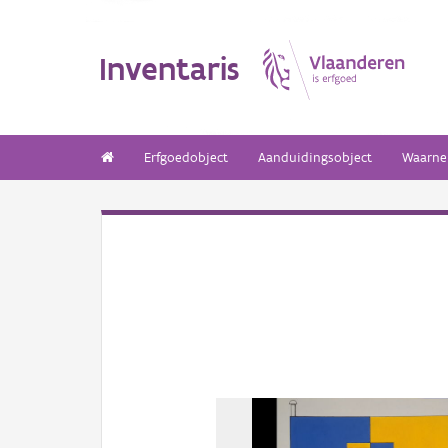
Inventaris
Erfgoedobject
Aanduidingsobject
Waarne