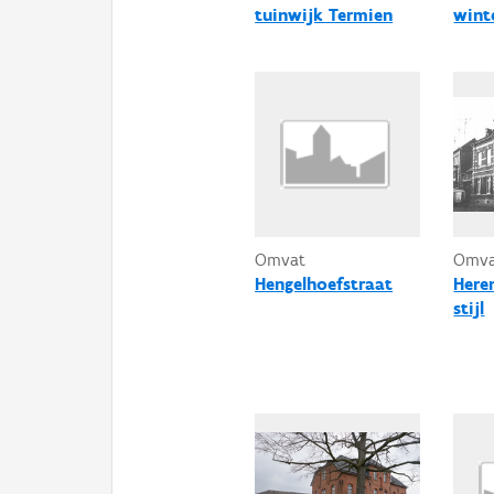
tuinwijk Termien
wint
Omvat
Omv
Hengelhoefstraat
Here
stijl