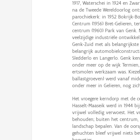
1917, Waterschei in 1924 en Zwa
na de Tweede Wereldoorlog ont
parochiekerk: in 1952 Bokrijk-B
Centrum (1956) Bret-Gelieren, te
centrum (1960) Park van Genk. N
veelzijdige industriële ontwikk
Genk-Zuid met als belangrijkst
belangrijk automobielconstruct
Sledderlo en Langerlo. Genk ken
onder meer op de wijk Termien,
ertsmolen werkzaam was. Kieze
ballastgroeven) werd vanaf mid
onder meer in Gelieren, nog zic
Het vroegere kerndorp met de c
Hasselt-Maaseik werd in 1944 b
vrijwel volledig verwoest. Het v
behouden; buiten het centrum, r
landschap bepalen. Van de oorsp
gehuchten bleef vrijwel niets b
hoevetjes.