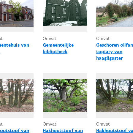
at
Omvat
Omvat
entehuis van
Gemeentelijke
Geschoren olifa
k
bibliotheek
topiary van
haagliguster
at
Omvat
Omvat
outstoof van
Hakhoutstoof van
Hakhoutstoof v