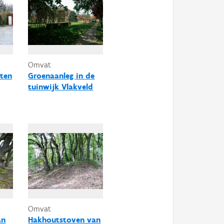
Omvat
nten
Groenaanleg in de
tuinwijk Vlakveld
Omvat
an
Hakhoutstoven van