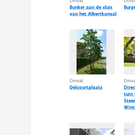
Omvat
Omv
Bunker aan de sluis
Burg
van het Albertkanaal
Omvat
Omv
Delcourtplaats
Dire
tuin
Stee
Wint