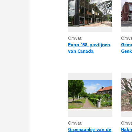
Omvat
Omv
Expo '58-paviljoen
Geme
van Canada
Gen
Omvat
Omv
Groenaanleg van de
Hakh