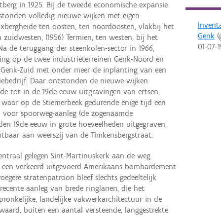
rtberg in 1925. Bij de tweede economische expansie
stonden volledig nieuwe wijken met eigen
Invent
oxbergheide ten oosten, ten noordoosten, vlakbij het
Genk
(
n zuidwesten, (1956) Termien, ten westen, bij het
01-07-
a de teruggang der steenkolen-sector in 1966,
eling op de twee industrieterreinen Genk-Noord en
e Genk-Zuid met onder meer de inplanting van een
iebedrijf. Daar ontstonden de nieuwe wijken
de tot in de 19de eeuw uitgravingen van ertsen,
 waar op de Stiemerbeek gedurende enige tijd een
l voor spoorweg-aanleg (de zogenaamde
den 19de eeuw in grote hoeveelheden uitgegraven,
htbaar aan weerszij van de Timkensbergstraat.
entraal gelegen Sint-Martinuskerk aan de weg
ij een verkeerd uitgevoerd Amerikaans bombardement
roegere stratenpatroon bleef slechts gedeeltelijk
ecente aanleg van brede ringlanen, die het
ronkelijke, landelijke vakwerkarchitectuur in de
ewaard, buiten een aantal versteende, langgestrekte