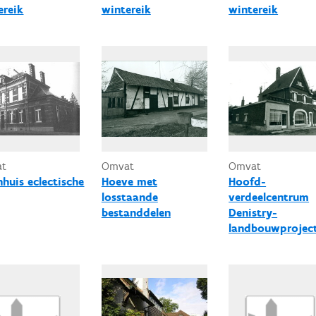
ereik
wintereik
wintereik
at
Omvat
Omvat
nhuis eclectische
Hoeve met
Hoofd-
losstaande
verdeelcentrum
bestanddelen
Denistry-
landbouwprojec