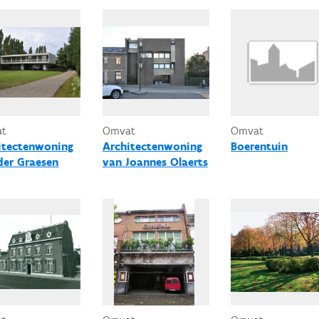
at
Omvat
Omvat
itectenwoning
Architectenwoning
Boerentuin
der Graesen
van Joannes Olaerts