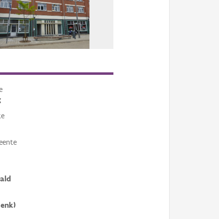
e
g
te
eente
ald
enk)