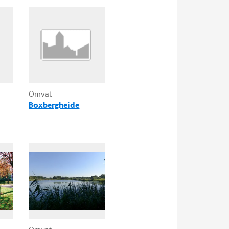
Omvat
Boxbergheide