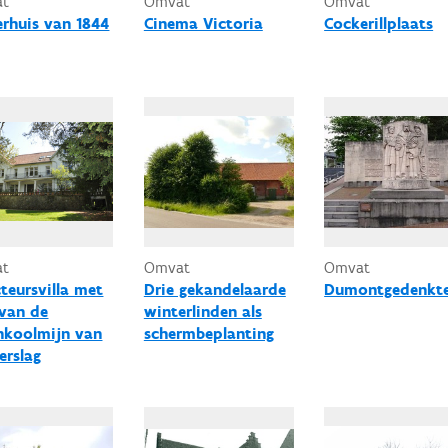
at
Omvat
Omvat
erhuis van 1844
Cinema Victoria
Cockerillplaats
at
Omvat
Omvat
cteursvilla met
Drie gekandelaarde
Dumontgedenkt
 van de
winterlinden als
nkoolmijn van
schermbeplanting
erslag