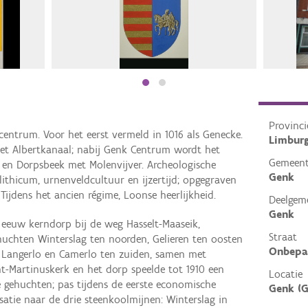
Provinci
ecentrum. Voor het eerst vermeld in 1016 als Genecke.
Limbur
et Albertkanaal; nabij Genk Centrum wordt het
Gemeen
 en Dorpsbeek met Molenvijver. Archeologische
Genk
ithicum, urnenveldcultuur en ijzertijd; opgegraven
Tijdens het ancien régime, Loonse heerlijkheid.
Deelgem
Genk
e eeuw kerndorp bij de weg Hasselt-Maaseik,
Straat
huchten Winterslag ten noorden, Gelieren ten oosten
Onbepa
 Langerlo en Camerlo ten zuiden, samen met
nt-Martinuskerk en het dorp speelde tot 1910 een
Locatie
e gehuchten; pas tijdens de eerste economische
Genk (G
satie naar de drie steenkoolmijnen: Winterslag in