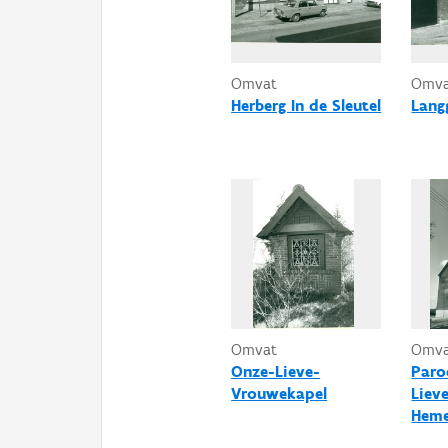
Omvat
Omv
Herberg In de Sleutel
Lang
Omvat
Omv
Onze-Lieve-
Paro
Vrouwekapel
Liev
Heme