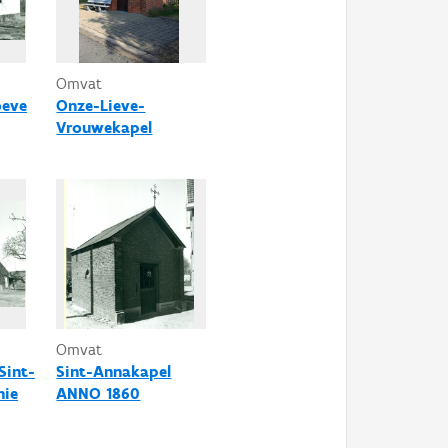
Omvat
oeve
Onze-Lieve-
Vrouwekapel
Omvat
Sint-
Sint-Annakapel
hie
ANNO 1860