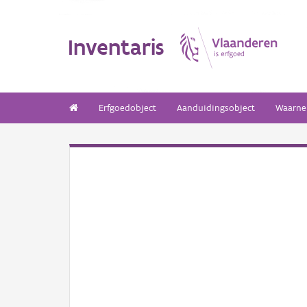
Inventaris
Erfgoedobject
Aanduidingsobject
Waarne