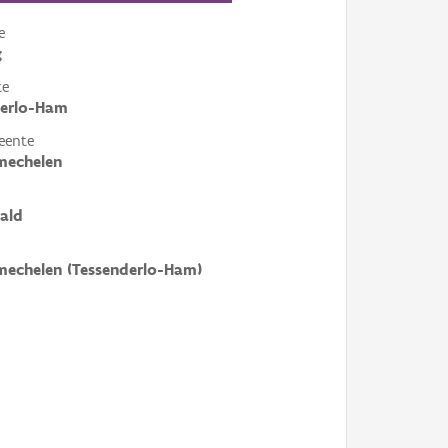
e
g
te
derlo-Ham
eente
echelen
ald
echelen (Tessenderlo-Ham)