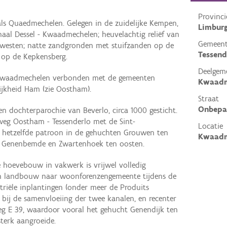
Provinci
als Quaedmechelen. Gelegen in de zuidelijke Kempen,
Limbur
aal Dessel - Kwaadmechelen; heuvelachtig reliëf van
Gemeen
t westen; natte zandgronden met stuifzanden op de
Tessen
 op de Kepkensberg.
Deelgem
 Kwaadmechelen verbonden met de gemeenten
Kwaadm
ijkheid Ham (zie Oostham).
Straat
Onbepa
n dochterparochie van Beverlo, circa 1000 gesticht.
 weg Oostham - Tessenderlo met de Sint-
Locatie
 hetzelfde patroon in de gehuchten Grouwen ten
Kwaadm
, Genenbemde en Zwartenhoek ten oosten.
e hoevebouw in vakwerk is vrijwel volledig
n landbouw naar woonforenzengemeente tijdens de
triële inplantingen (onder meer de Produits
bij de samenvloeiing der twee kanalen, en recenter
g E 39, waardoor vooral het gehucht Genendijk ten
terk aangroeide.