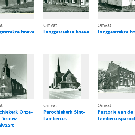
at
Omvat
Omvat
gestrekte hoeve
Langgestrekte hoeve
Langgestrekte h
at
Omvat
Omvat
chiekerk Onze-
Parochiekerk Sint-
Pastorie van de 
e-Vrouw
Lambertus
Lambertusparoc
lvaart