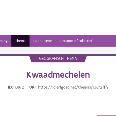
ming
Thema
Gebeurtenis
Persoon of collectief
GEOGRAFISCH THEMA
Kwaadmechelen
ID
13872
URI
https://id.erfgoed.net/themas/13872