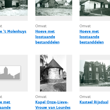
at
Omvat
Omvat
e 't Molenhuys
Hoeve met
Hoeve met
losstaande
losstaande
bestanddelen
bestanddelen
at
Omvat
Omvat
e met
Kapel Onze-Lieve-
Kasteel Rijsdaal
taande
Vrouw van Lourdes