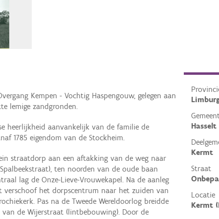
Provinci
 Overgang Kempen - Vochtig Haspengouw, gelegen aan
Limbur
tte lemige zandgronden.
Gemeen
Hasselt
se heerlijkheid aanvankelijk van de familie de
 vanaf 1785 eigendom van de Stockheim.
Deelgem
Kermt
lein straatdorp aan een aftakking van de weg naar
Straat
Spalbeekstraat), ten noorden van de oude baan
Onbepa
centraal lag de Onze-Lieve-Vrouwekapel. Na de aanleg
t verschoof het dorpscentrum naar het zuiden van
Locatie
rochiekerk. Pas na de Tweede Wereldoorlog breidde
Kermt (
 van de Wijerstraat (lintbebouwing). Door de