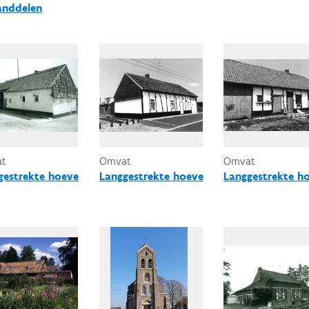
anddelen
at
Omvat
Omvat
gestrekte hoeve
Langgestrekte hoeve
Langgestrekte h