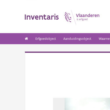
Inventaris
Erfgoedobject
Aanduidingsobject
Waarne