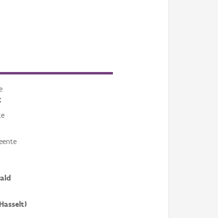
e
g
te
eente
ald
Hasselt)