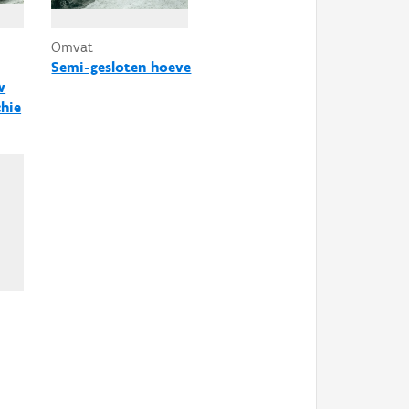
Omvat
Semi-gesloten hoeve
w
hie