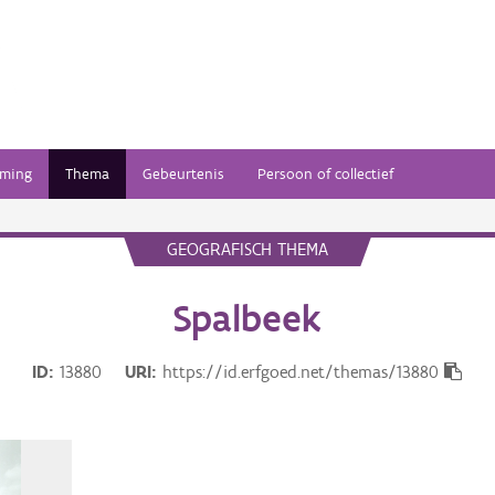
ming
Thema
Gebeurtenis
Persoon of collectief
GEOGRAFISCH THEMA
Spalbeek
ID
13880
URI
https://id.erfgoed.net/themas/13880