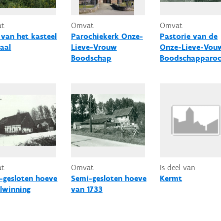
at
Omvat
Omvat
 van het kasteel
Parochiekerk Onze-
Pastorie van de
daal
Lieve-Vrouw
Onze-Lieve-Vou
Boodschap
Boodschapparoc
at
Omvat
Is deel van
-gesloten hoeve
Semi-gesloten hoeve
Kermt
lwinning
van 1733