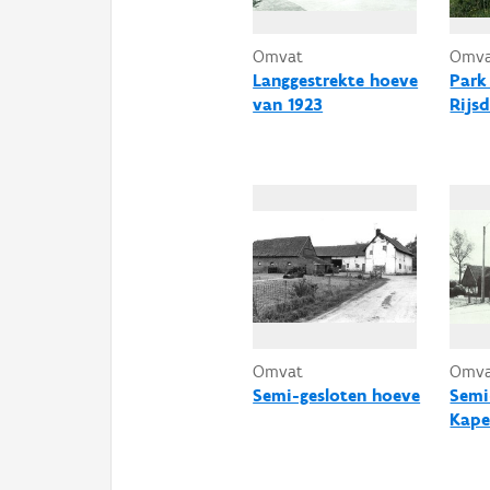
Omvat
Omv
Langgestrekte hoeve
Park
van 1923
Rijs
Omvat
Omv
Semi-gesloten hoeve
Semi
Kape