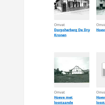
Omvat
Omv
Dorpsherberg De Dry
Hoev
Kronen
Omvat
Omv
Hoeve met
Hoev
losstaande
loss