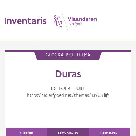
Inventaris
MENU
GEOGRAFISCH THEMA
Duras
Erfgoedobject
Aanduidingsobject
ID
13903
URI
https://id.erfgoed.net/themas/13903
Waarneming
Thema
Gebeurtenis
ALGEMEEN
BESCHRIJVING
KENMERKEN