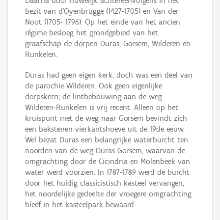
Daarna door huwelijk achtereenvolgens in het
bezit van d'Oyenbrugge (1427-1705) en Van der
Noot (1705- 1796). Op het einde van het ancien
régime besloeg het grondgebied van het
graafschap de dorpen Duras, Gorsem, Wilderen en
Runkelen.
Duras had geen eigen kerk, doch was een deel van
de parochie Wilderen. Ook geen eigenlijke
dorpskern; de lintbebouwing aan de weg
Wilderen-Runkelen is vrij recent. Alleen op het
kruispunt met de weg naar Gorsem bevindt zich
een bakstenen vierkantshoeve uit de 19de eeuw.
Wel bezat Duras een belangrijke waterburcht ten
noorden van de weg Duras-Gorsem, waarvan de
omgrachting door de Cicindria en Molenbeek van
water werd voorzien. In 1787-1789 werd de burcht
door het huidig classicistisch kasteel vervangen,
het noordelijke gedeelte der vroegere omgrachting
bleef in het kasteelpark bewaard.