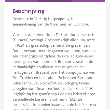
Persoon of collectief
Beschrijving
Downloads
Gemeente in Vochtig Haspengouw, bij
Hergebruik
samenvloeiing van de Molenbeek en Cicindria.
Voor het eerst vermeld in 1103 als Duraz (Keltisch
Aanmelden
"Duracio", vesting). Oorspronkelijk allodium, reeds
in 1024 als graafschap vermeld. De graven van
Duras, verwant met de graven van Loon, speelden
een belangrijke rol tijdens de 11de- en 12de eeuw
op de grens van Loon met Brabant vooral in de
herhaaldelijke conflicten met de graven en
hertogen van Brabant over het voogdijschap van
Sint-Truiden en haar abdij. Ze bezaten Clermont,
Scherpenheuvel, Rochefort en Jodogne; tevens
voogden van Dinant en Sint-Truiden. Sinds 1203
ingelijfd bij het graafschap Loon en beheerd door
verschillende kasteleins tot het in 1327 als
bruidsschat in handen kwam van de Neufchateau.