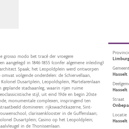
Provinci
ie grosso modo bet tracé der vroegere
Limbur
n aangelegd in 1846-1855 (confer algemene inleiding)
Gemeen
architect Spaak; het Leopoldplein werd ontworpen
Hasselt
 omvat volgende onderdelen: de Schiervellaan,
 Kolonel Dusartplein, Leopoldsplein, Martelarenlaan
Deelgem
n geplande stadsaanleg, waarin rijen ruime
Hasselt
oclassicistische stijl, uit eind 19de en begin 20ste
Straat
ande, monumentale complexen, inspringend ten
Onbepa
 straatbeeld domineren: rijkswachtkazerne, Sint-
rouwenschool, clarissenklooster in de Guffenslaan;
Locatie
olonel Dusartplein; Casino op het Leopoldplein;
Hasselt 
aalvleugel in de Thonissenlaan.