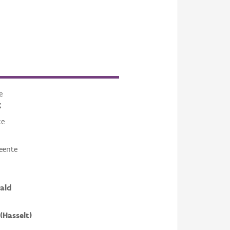
e
g
te
eente
ald
(Hasselt)