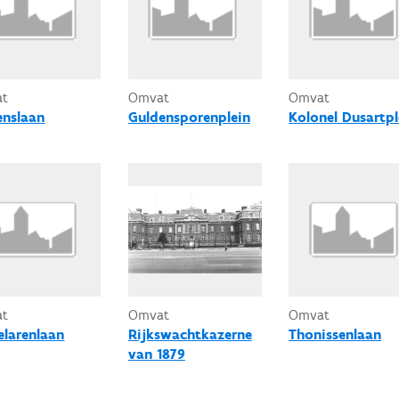
at
Omvat
Omvat
enslaan
Guldensporenplein
Kolonel Dusartpl
at
Omvat
Omvat
elarenlaan
Rijkswachtkazerne
Thonissenlaan
van 1879