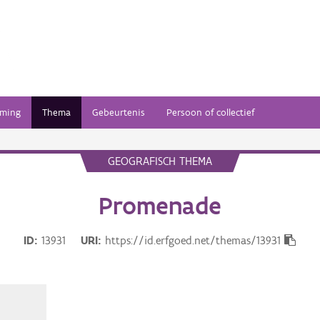
ming
Thema
Gebeurtenis
Persoon of collectief
GEOGRAFISCH THEMA
Promenade
ID
13931
URI
https://id.erfgoed.net/themas/13931