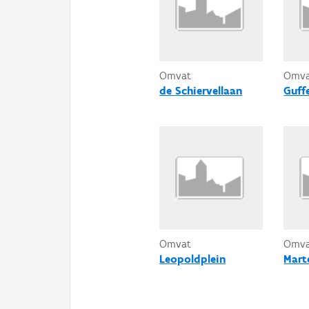
Omvat
Omv
de Schiervellaan
Guff
Omvat
Omv
Leopoldplein
Mart