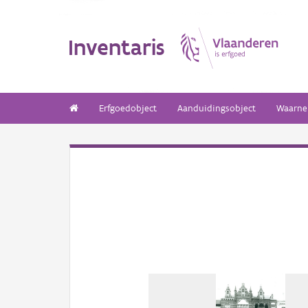
Inventaris
Erfgoedobject
Aanduidingsobject
Waarne