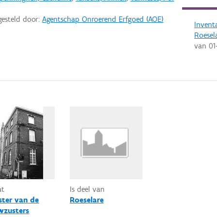
gesteld door:
Agentschap Onroerend Erfgoed (AOE)
Invent
Roesel
van
01
at
Is deel van
ster van de
Roeselare
wzusters