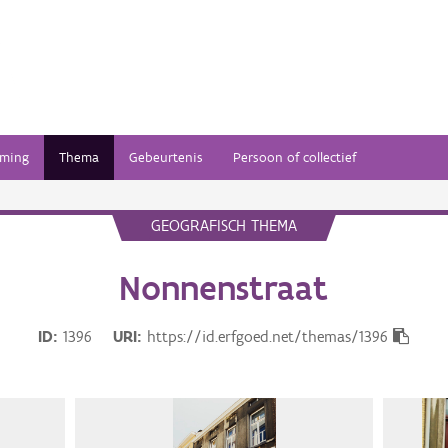
ming
Thema
Gebeurtenis
Persoon of collectief
GEOGRAFISCH THEMA
Nonnenstraat
ID
1396
URI
https://id.erfgoed.net/themas/1396