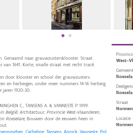
Provinci
n. Genaamd naar grauwzustersklooster. Straat
West-V
 van 1641. Korte, smalle straat met recht tracé.
Gemeen
Roesela
n door klooster en school der grauwzusters.
izen en herbergen, onder meer nummers 14-16 herberg
Deelgem
e jaren 1920-30.
Roesela
Straat
INGHEN C., TANSENS A. & VANNESTE P. 1999:
Nonnen
in België, Architectuur, Provincie West-Vlaanderen,
Locatie
on Roeselare
, Bouwen door de eeuwen heen in
Nonnens
out.
penninghen, Catheline
;
Tansens, Annick
;
Vanneste, Pol