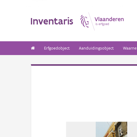
Inventaris
Erfgoedobject
Aanduidingsobject
Waarne