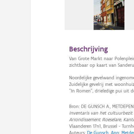
Beschrijving
Van Grote Markt naar Polenplei
zichtbaar op kaart van Sanderus
Noordelijke gevelwand ingenome
Zuidelijke gevelrij met woonhu
"In Romen", drieledige pui uit d
Bron: DE GUNSCH A., METDEPENN
Inventaris van het cultuurbezit 
Arrondissement Roeselare, Kant
Vlaanderen 17n1, Brussel - Turnh
Auteurs:
De Gunsch, Ann
;
Metde