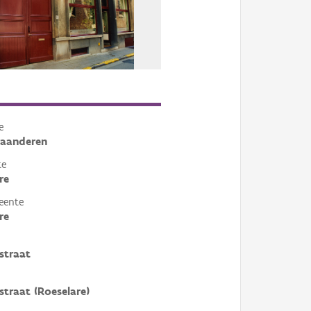
e
laanderen
te
re
eente
re
straat
traat (Roeselare)