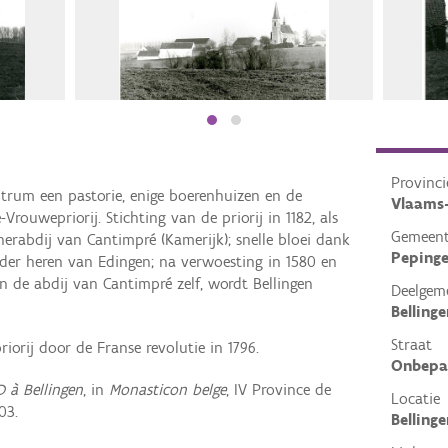
Provinci
ntrum een pastorie, enige boerenhuizen en de
Vlaams
Vrouwepriorij. Stichting van de priorij in 1182, als
Gemeen
nerabdij van Cantimpré (Kamerijk); snelle bloei dank
Peping
 der heren van Edingen; na verwoesting in 1580 en
 de abdij van Cantimpré zelf, wordt Bellingen
Deelgem
Bellinge
Straat
riorij door de Franse revolutie in 1796.
Onbepa
 à Bellingen
, in
Monasticon belge
, IV Province de
Locatie
03.
Belling