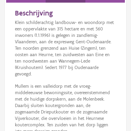
Persoon of collectief
Beschrijving
Downloads
Klein schilderachtig landbouw- en woondorp met
Hergebruik
een oppervlakte van 315 hectare en met 560
inwoners (1.1.1996) is gelegen in zandlemig-
Aanmelden
Vlaanderen, aan de expresweg Gent-Oudenaarde.
Ten noorden grenzend aan Huise (Zingem), ten
oosten aan Heurne, ten zuidwesten aan Eine en
ten noordwesten aan Wannegem-Lede
(Kruishoutem). Sedert 1977 bij Oudenaarde
gevoegd.
Mullem is een valleidorp met de vroeg-
middeleeuwse bewoningssite, overeenstemmend
met de huidige dorpskern, aan de Molenbeek.
Daarbij sluiten koutergronden aan, de
zogenaamde Drieputkouter en de zogenaamde
Vijverkouter, die overvloeien in het Heurnese
koutercomplex. Ten zuiden van het dorp liggen