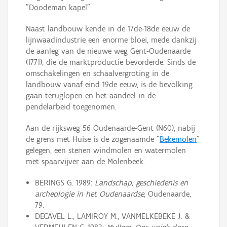
"Doodeman kapel".
Naast landbouw kende in de 17de-18de eeuw de
lijnwaadindustrie een enorme bloei, mede dankzij
de aanleg van de nieuwe weg Gent-Oudenaarde
(1771), die de marktproductie bevorderde. Sinds de
omschakelingen en schaalvergroting in de
landbouw vanaf eind 19de eeuw, is de bevolking
gaan teruglopen en het aandeel in de
pendelarbeid toegenomen.
Aan de rijksweg 56 Oudenaarde-Gent (N60), nabij
de grens met Huise is de zogenaamde "
Bekemolen
"
gelegen, een stenen windmolen en watermolen
met spaarvijver aan de Molenbeek.
BERINGS G. 1989:
Landschap, geschiedenis en
archeologie in het Oudenaardse
, Oudenaarde,
79.
DECAVEL L., LAMIROY M., VANMELKEBEKE J. &