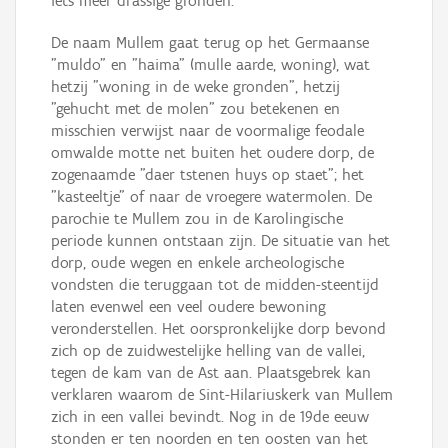
iets meer drassige gronden.
De naam Mullem gaat terug op het Germaanse
"muldo" en "haima" (mulle aarde, woning), wat
hetzij "woning in de weke gronden", hetzij
"gehucht met de molen" zou betekenen en
misschien verwijst naar de voormalige feodale
omwalde motte net buiten het oudere dorp, de
zogenaamde "daer tstenen huys op staet"; het
"kasteeltje" of naar de vroegere watermolen. De
parochie te Mullem zou in de Karolingische
periode kunnen ontstaan zijn. De situatie van het
dorp, oude wegen en enkele archeologische
vondsten die teruggaan tot de midden-steentijd
laten evenwel een veel oudere bewoning
veronderstellen. Het oorspronkelijke dorp bevond
zich op de zuidwestelijke helling van de vallei,
tegen de kam van de Ast aan. Plaatsgebrek kan
verklaren waarom de Sint-Hilariuskerk van Mullem
zich in een vallei bevindt. Nog in de 19de eeuw
stonden er ten noorden en ten oosten van het