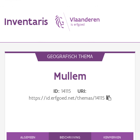
Inventaris
MENU
GEOGRAFISCH THEMA
Mullem
Erfgoedobject
Aanduidingsobject
ID
14115
URI
https://id.erfgoed.net/themas/14115
Waarneming
Thema
Gebeurtenis
ALGEMEEN
BESCHRIJVING
KENMERKEN