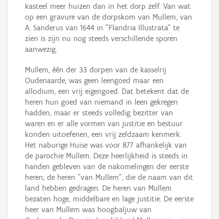
kasteel meer huizen dan in het dorp zelf. Van wat
op een gravure van de dorpskom van Mullem, van
A. Sanderus van 1644 in "Flandria Illustrata" te
zien is zijn nu nog steeds verschillende sporen
aanwezig.
Mullem, één der 33 dorpen van de kasselrij
Oudenaarde, was geen leengoed maar een
allodium, een vrij eigengoed. Dat betekent dat de
heren hun goed van niemand in leen gekregen
hadden, maar er steeds volledig bezitter van
waren en er alle vormen van justitie en bestuur
konden uitoefenen, een vrij zeldzaam kenmerk.
Het naburige Huise was voor 877 afhankelijk van
de parochie Mullem. Deze heerlijkheid is steeds in
handen gebleven van de nakomelingen der eerste
heren; de heren "van Mullem", die de naam van dit
land hebben gedragen. De heren van Mullem
bezaten hoge, middelbare en lage justitie. De eerste
heer van Mullem was hoogbaljuw van