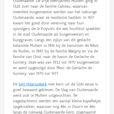
Oudenaarde. De vrije heerlijkheid Mullem, ging in
1326 over naar de familie Cabilau, waarvan
meerdere burgemeester werden van het naburige
Oudenaarde, waar ze residentie hadden. In 1617
kwam het goed door vererving naar hun
opvolgers, de le Poyvre's die een hoofdrol speelden
in de stad Oudenaarde als burgemeesters en
burggraven. Langs een zijlijn van dit geslacht
belandde Mullem in 1816 bij de baronnen de Nève
de Roden, in 1847 bij de familie Wargny en via de
familie van Oost naar de baron de Gerlache de
Gomery; deze was van 1952 tot 1970 burgemeester
en werd opgevolgd door Mevr. de Gerlache de
Gomery, van 1970 tot 1977.
De
Sint-Hilariuskerk
met kern uit de 12de eeuw is
goed bewaard gebleven. De Slag van Oudenaarde
werd ook te Mullem uitgevochten. Ter
nagedachtenis werden een aantal kleine kapelletjes
opgetrokken, waarvan nog één in Doorn en één
langs de rijksweg Oudenaarde-Gent, zogenaamd