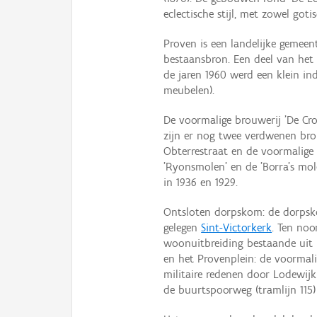
eclectische stijl, met zowel gotis
Proven is een landelijke gemeen
bestaansbron. Een deel van het
de jaren 1960 werd een klein in
meubelen).
De voormalige brouwerij 'De Cr
zijn er nog twee verdwenen brou
Obterrestraat en de voormalige b
'Ryonsmolen' en de 'Borra's mol
in 1936 en 1929.
Ontsloten dorpskom: de dorpsk
gelegen
Sint-Victorkerk
. Ten noo
woonuitbreiding bestaande uit 
en het Provenplein: de voormal
militaire redenen door Lodewijk
de buurtspoorweg (tramlijn 115