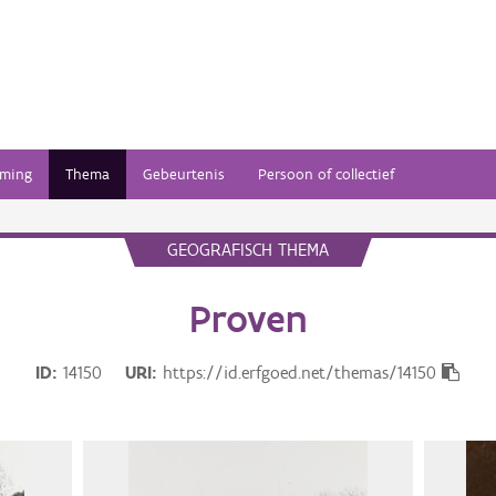
ming
Thema
Gebeurtenis
Persoon of collectief
GEOGRAFISCH THEMA
Proven
ID
14150
URI
https://id.erfgoed.net/themas/14150