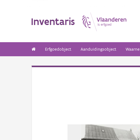
Inventaris
Erfgoedobject
Aanduidingsobject
Waarne