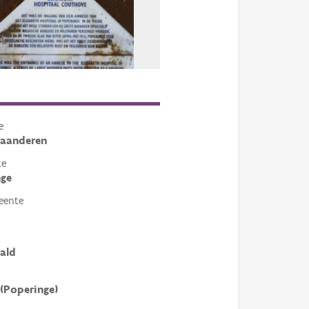
e
laanderen
te
nge
eente
ald
(Poperinge)