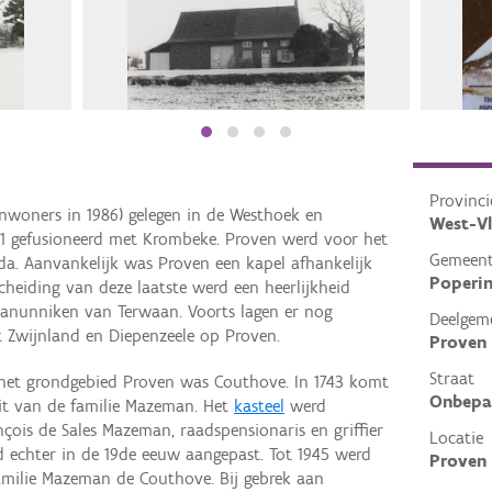
Provinci
inwoners in 1986) gelegen in de Westhoek en
West-V
71 gefusioneerd met Krombeke. Proven werd voor het
Gemeen
nda. Aanvankelijk was Proven een kapel afhankelijk
Poperi
cheiding van deze laatste werd een heerlijkheid
kanunniken van Terwaan. Voorts lagen er nog
Deelgem
t Zwijnland en Diepenzeele op Proven.
Proven
Straat
p het grondgebied Proven was Couthove. In 1743 komt
Onbepa
zit van de familie Mazeman. Het
kasteel
werd
ois de Sales Mazeman, raadspensionaris en griffier
Locatie
d echter in de 19de eeuw aangepast. Tot 1945 werd
Proven 
milie Mazeman de Couthove. Bij gebrek aan