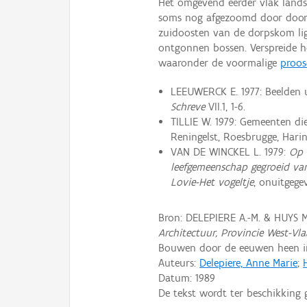
Het omgevend eerder vlak land
soms nog afgezoomd door doorn
zuidoosten van de dorpskom lig
ontgonnen bossen. Verspreide 
waaronder de voormalige
proos
LEEUWERCK E. 1977: Beelden u
Schreve
VII.1, 1-6.
TILLIE W. 1979: Gemeenten di
Reningelst, Roesbrugge, Hari
VAN DE WINCKEL L. 1979:
Op 
leefgemeenschap gegroeid va
Lovie-Het vogeltje
, onuitgege
Bron: DELEPIERE A.-M. & HUYS M
Architectuur, Provincie West-Vl
Bouwen door de eeuwen heen in 
Auteurs:
Delepiere, Anne Marie
;
Datum:
1989
De tekst wordt ter beschikking 