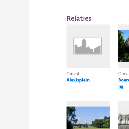
Relaties
Omvat
Omv
Alexisplein
Boer
ng