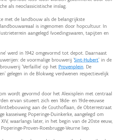
che als neoclassicistische inslag.
te met de landbouw als de belangrijkste
 landbouwareaal is ingenomen door hopcultuur. In
dustrieterrein aangelegd (voedingswaren, tapijten en
one' werd in 1942 omgevormd tot depot. Daarnaast
werijen: de voormalige brouwerij '
Sint-Hubert
' in de
rouwerij 'Verfaillie' op het
Provenplein
. De
en' gelegen in de Blokweg verdwenen respectievelijk
om wordt gevormd door het Alexisplein met centraal
rden ervan situeert zich een 18de- en 19de-eeuwse
lintbebouwing aan de Couthoflaan, de Obterrestraat
ige kasseiweg Poperinge-Duinkerke, aangelegd om
 XIV, waarlangs later, in het begin van de 20ste eeuw,
) Poperinge-Proven-Roesbrugge-Veurne liep.