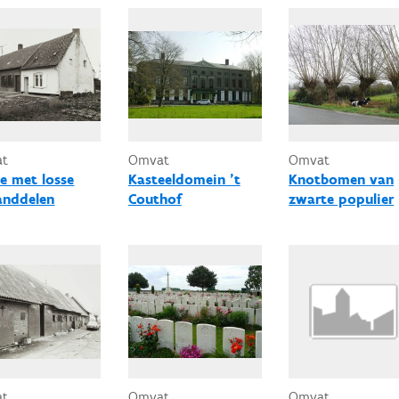
at
Omvat
Omvat
e met losse
Kasteeldomein 't
Knotbomen van
anddelen
Couthof
zwarte populier
at
Omvat
Omvat