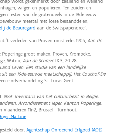
schap wordt gekenmerkt door zaailand en weiland
hagen, wilgen en populieren. Ten zuiden en
gen resten van de grotendeels in de 19de eeuw
hoevebouw meestal met losse bestanddelen,
dij de Beauregard
aan de Switspapendreef.
it 't verleden van Proven omstreeks 1905,
Aan de
e Poperinge groot maken. Proven, Krombeke,
nge, Watou,
Aan de Schreve
IX.3, 20-28.
Land Leven. Een studie van een landelijke
nuit een 19de-eeuwse maatschappij. Het Couthof-De
ven eindverhandeling St.-Lucas Gent.
. 1989:
Inventaris van het cultuurbezit in België,
aanderen, Arrondissement Ieper, Kanton Poperinge
,
Vlaanderen 11n2, Brussel - Turnhout.
Huys, Martine
gesteld door:
Agentschap Onroerend Erfgoed (AOE)