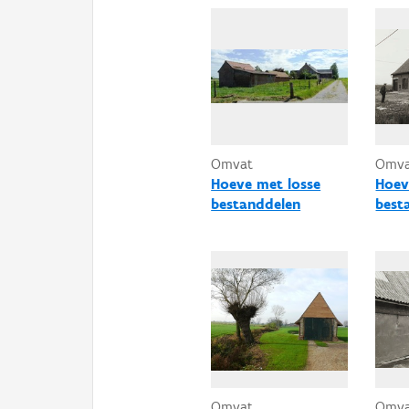
Omvat
Omv
Hoeve met losse
Hoev
bestanddelen
best
Omvat
Omv