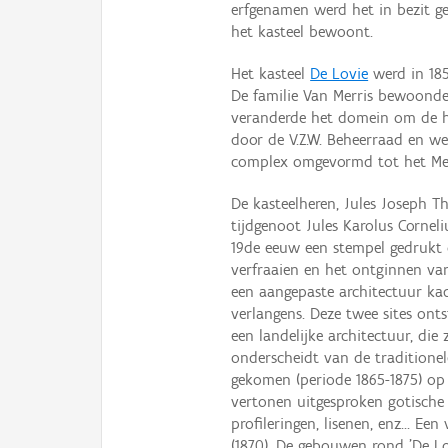
erfgenamen werd het in bezit ge
het kasteel bewoont.
Het kasteel
De Lovie
werd in 185
De familie Van Merris bewoonde 
veranderde het domein om de ha
door de V.Z.W. Beheerraad en w
complex omgevormd tot het Medi
De kasteelheren, Jules Joseph 
tijdgenoot Jules Karolus Cornel
19de eeuw een stempel gedrukt 
verfraaien en het ontginnen va
een aangepaste architectuur ka
verlangens. Deze twee sites on
een landelijke architectuur, die
onderscheidt van de tradition
gekomen (periode 1865-1875) op
vertonen uitgesproken gotische 
profileringen, lisenen, enz... Ee
(1870). De gebouwen rond 'De L