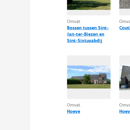
Omvat
Omv
Bossen tussen Sint-
Cout
Jan-ter-Biezen en
Sint-Sixtusabdij
Omvat
Omv
Hoeve
Hoev