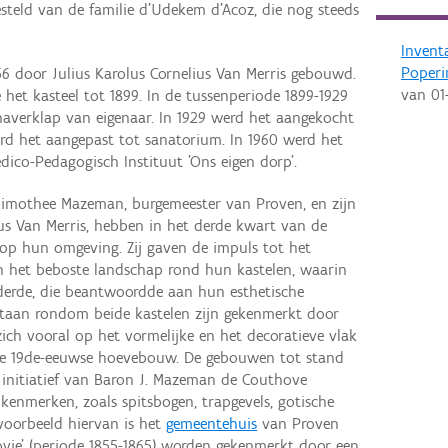
steld van de familie d'Udekem d'Acoz, die nog steeds
Invent
Poperi
6 door Julius Karolus Cornelius Van Merris gebouwd.
van
01
het kasteel tot 1899. In de tussenperiode 1899-1929
verklap van eigenaar. In 1929 werd het aangekocht
erd het aangepast tot sanatorium. In 1960 werd het
co-Pedagogisch Instituut 'Ons eigen dorp'.
Thimothee Mazeman, burgemeester van Proven, en zijn
ius Van Merris, hebben in het derde kwart van de
op hun omgeving. Zij gaven de impuls tot het
n het beboste landschap rond hun kastelen, waarin
derde, die beantwoordde aan hun esthetische
tstaan rondom beide kastelen zijn gekenmerkt door
 zich vooral op het vormelijke en het decoratieve vlak
ele 19de-eeuwse hoevebouw. De gebouwen tot stand
 initiatief van Baron J. Mazeman de Couthove
kenmerken, zoals spitsbogen, trapgevels, gotische
n voorbeeld hiervan is het
gemeentehuis
van Proven
ovie' (periode 1855-1865) worden gekenmerkt door een