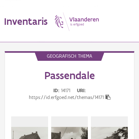
Inventaris
MENU
GEOGRAFISCH THEMA
Passendale
Erfgoedobject
Aanduidingsobject
ID
14171
URI
https://id.erfgoed.net/themas/14171
Waarneming
Thema
Gebeurtenis