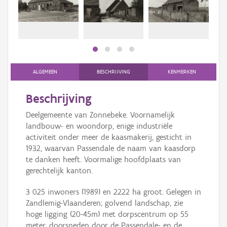
Persoon of collectief
Downloads
Hergebruik
Aanmelden
ALGEMEEN
BESCHRIJVING
KENMERKEN
Beschrijving
Deelgemeente van Zonnebeke. Voornamelijk
landbouw- en woondorp, enige industriële
activiteit onder meer de kaasmakerij, gesticht in
1932, waarvan Passendale de naam van kaasdorp
te danken heeft. Voormalige hoofdplaats van
gerechtelijk kanton.
3 025 inwoners (1989) en 2222 ha groot. Gelegen in
Zandlemig-Vlaanderen; golvend landschap, zie
hoge ligging (20-45m) met dorpscentrum op 55
meter, doorsneden door de Passendale- en de