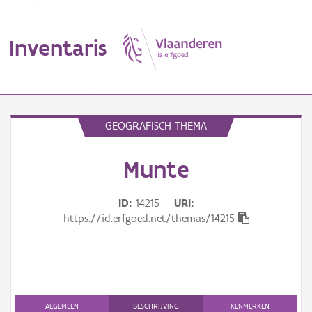
Inventaris
MENU
GEOGRAFISCH THEMA
Munte
Erfgoedobject
Aanduidingsobject
ID
14215
URI
https://id.erfgoed.net/themas/14215
Waarneming
Thema
Gebeurtenis
ALGEMEEN
BESCHRIJVING
KENMERKEN