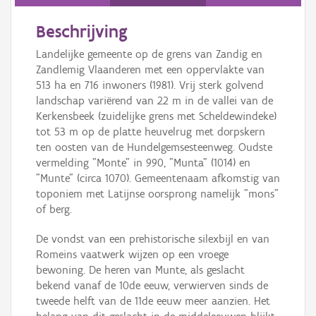
Persoon of collectief
Beschrijving
Downloads
Landelijke gemeente op de grens van Zandig en
Hergebruik
Zandlemig Vlaanderen met een oppervlakte van
513 ha en 716 inwoners (1981). Vrij sterk golvend
Aanmelden
landschap variërend van 22 m in de vallei van de
Kerkensbeek (zuidelijke grens met Scheldewindeke)
tot 53 m op de platte heuvelrug met dorpskern
ten oosten van de Hundelgemsesteenweg. Oudste
vermelding "Monte" in 990, "Munta" (1014) en
"Munte" (circa 1070). Gemeentenaam afkomstig van
toponiem met Latijnse oorsprong namelijk "mons"
of berg.
De vondst van een prehistorische silexbijl en van
Romeins vaatwerk wijzen op een vroege
bewoning. De heren van Munte, als geslacht
bekend vanaf de 10de eeuw, verwierven sinds de
tweede helft van de 11de eeuw meer aanzien. Het