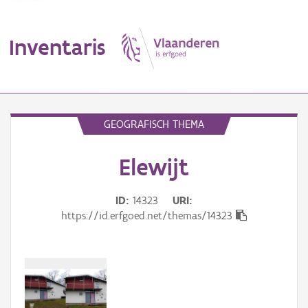
Inventaris
MENU
GEOGRAFISCH THEMA
Elewijt
Erfgoedobject
Aanduidingsobject
ID
14323
URI
https://id.erfgoed.net/themas/14323
Waarneming
Thema
Gebeurtenis