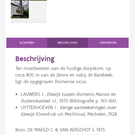
Persoon of collectief
Downloads
Hergebruik
Aanmelden
ALGEMEEN
BESCHRIJVING
KENMERKEN
Beschrijving
Ten noordwesten van de huidige dorpskom, op
circa 800 m van de Zenne en nabij de Barebeek,
ligt de opgegraven Romeinse vicus.
LAUWERS J.,
Elewijt tussen Romeins Mansio en
Rubenskasteel
, s.l., 1970 (Bibliografie p. 165-166).
UYTTERHOEVEN J.,
Eenige aanteekeningen over
Elewijt
(Overdruk uit Mechlinia), Mechelen, 1928.
Bron: DE MAEGD C. & VAN AERSCHOT S. 1975: