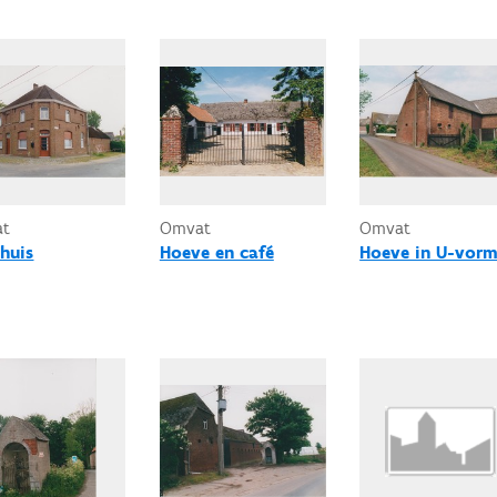
at
Omvat
Omvat
huis
Hoeve en café
Hoeve in U-vor