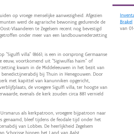
Invent
uiden op vroege menselijke aanwezigheid. Afgezien
Brakel
 munten werd de agrarische bewoning gedurende de
van
01
-Oost-Vlaanderen te Zegelsem recent nog bevestigd
ngetroffen onder meer van een landbouwnederzetting
"Sigulfi villa" (866), is een in oorsprong Germaanse
e eeuw, voortkomend uit "Sigiwulfas haim" of
rzetting kwam in de Middeleeuwen in het bezit van
, benedictijnerabdij bij Thuin in Henegouwen. Door
erk met kapittel van kanunniken opgericht,
rblijfplaats, de vroegere Sigulfi villa, ter hoogte van
rwaarde, evenals de kerk zouden circa 881 vernield
-Ursmarus als kerkpatroon, vroegere bijpatroon naar
 genaamd, bleef tijdens de feodale tijd onder het
tersabdij van Lobbes. De heerlijkheid Zegelsem
an Schorisse binnen het Land van Aalst.