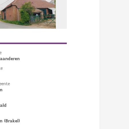
e
laanderen
te
eente
em
ald
m (Brakel)