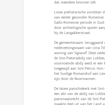
dat meerdere bronnen telt.
Losse prehistorische vondsten d
van eerder gevonden Romeinse
Gallo-Romeinse periode in Zuid
door archeologische sporen aa
bij de Langakkerstraat.
De gemeentenaam, teruggaand op 
nederzettingsnaam van circa 7d
woning van Sigiwulf. Deze nede
de Sint-Pietersabdij van Lobbes
voornoemde abdij werd er een k
toegewijd aan Sint-Petrus. Hun ve
het huidige Romanshof aan Leie
zijn door de Noormannen.
De latere parochiekerk met Sint
een abt van de abdij van Lobbes
patronaatsrecht van de Sint-Pie
maakte deel uit van het Land v