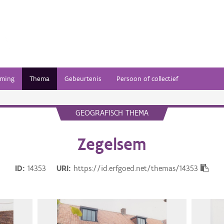
ming
Thema
Gebeurtenis
Persoon of collectief
GEOGRAFISCH THEMA
Zegelsem
ID
14353
URI
https://id.erfgoed.net/themas/14353