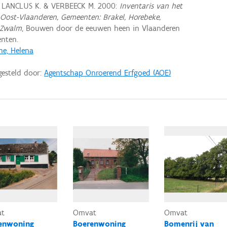
, LANCLUS K. & VERBEECK M. 2000:
Inventaris van het
Oost-Vlaanderen, Gemeenten: Brakel, Horebeke,
 Zwalm
, Bouwen door de eeuwen heen in Vlaanderen
nten.
e, Helena
gesteld door:
Agentschap Onroerend Erfgoed (AOE)
at
Omvat
Omvat
enwoning
Boerenwoning
Bomenrij van