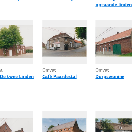
opgaande linden
at
Omvat
Omvat
 De twee Linden
Café Paardestal
Dorpswoning