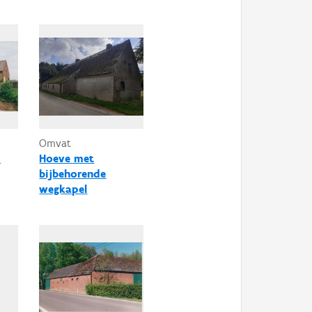
Omvat
m
Hoeve met
bijbehorende
wegkapel