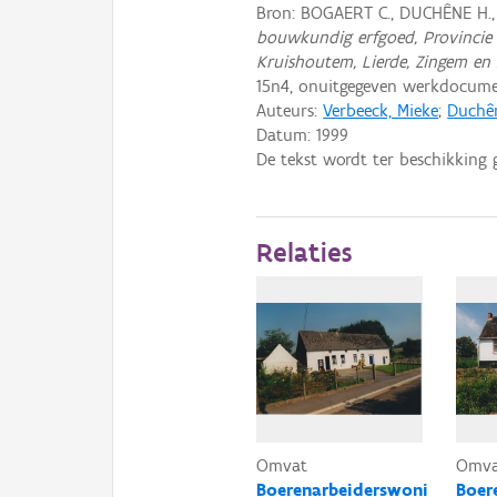
Bron: BOGAERT C., DUCHÊNE H.
bouwkundig erfgoed, Provincie 
Kruishoutem, Lierde, Zingem en
15n4, onuitgegeven werkdocume
Auteurs:
Verbeeck, Mieke
;
Duchên
Datum:
1999
De tekst wordt ter beschikking 
Relaties
Omvat
Omv
Boerenarbeiderswoni
Boer