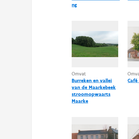
ng
Omvat
Omv
Burreken en vallei
Café
van de Maarkebeek
stroomopwaarts
Maarke