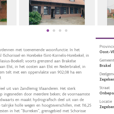
Provinci
rdennen met toenemende woonfunctie. In het
Oost-V
(Schorisse) en Horebeke (Sint-Kornelis-Horebeke), in
Gemeen
asius-Boekel); voorts grenzend aan Brakelse
Brakel
an Elst, in het oosten aan Elst en Nederbrakel, in
sem telt met een oppervlakte van 902,08 ha een
Deelgem
.
Zegels
Straat
el uit van Zandlemig Vlaanderen. Het sterk
Onbepa
iep ingesneden door meerdere beken; de voornaamste
ordwaarts en maakt hydrografisch deel uit van de
Locatie
 talrijke holle wegen en hoogteverschillen, met 116,25
Zegelse
sten in het "Burreken", grensgebied met Schorisse