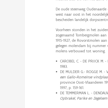
De oude steenweg Oudenaarde -
west naar oost in het noordelij
bescheiden landelijk dorpscent
Voorheen stonden in het zuide
zogenaamd Tombergmolen aan h
1915-1927, de Rovorstmolen aan
gelegen molendam bij nummer 4
molens verbouwd tot woning.
CAROBEL C. - DE PRIJCK M. - 
1983.
DE MULDER G.- ROGGE M. - 
een Gallo-Romeinse vindplaa
provincie Oost-Vlaanderen 1
1997, p. 159-161.
DE TEMMERMAN L. - DENDAUW
Opbrakel, Parike en Zegelsem