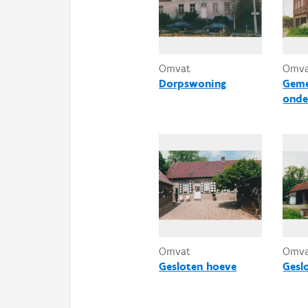
Omvat
Omv
Dorpswoning
Geme
onde
Omvat
Omv
Gesloten hoeve
Gesl