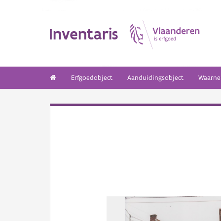
Inventaris
Erfgoedobject
Aanduidingsobject
Waarne