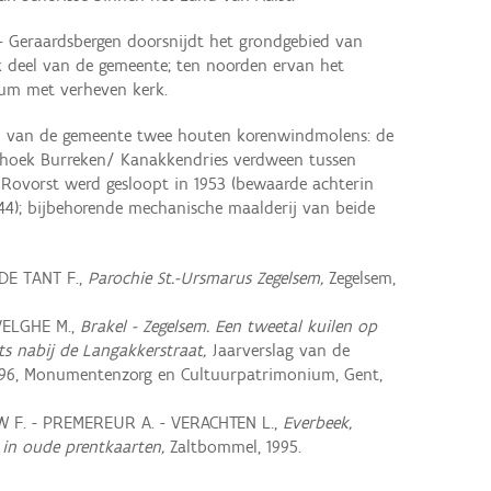
 Geraardsbergen doorsnijdt het grondgebied van
k deel van de gemeente; ten noorden ervan het
rum met verheven kerk.
n van de gemeente twee houten korenwindmolens: de
oek Burreken/ Kanakkendries verdween tussen
 Rovorst werd gesloopt in 1953 (bewaarde achterin
4); bijbehorende mechanische maalderij van beide
DE TANT F.,
Parochie St.-Ursmarus Zegelsem,
Zegelsem,
VELGHE M.,
Brakel - Zegelsem. Een tweetal kuilen op
ts nabij de Langakkerstraat,
Jaarverslag van de
996, Monumentenzorg en Cultuurpatrimonium, Gent,
 F. - PREMEREUR A. - VERACHTEN L.,
Everbeek,
 in oude prentkaarten,
Zaltbommel, 1995.