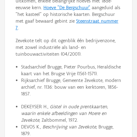
uitkomen, enkele belangrijke hoeves met 18de-
eeuwse kern.
Hoeve "De Bergschuur"
aangeduid als
"het kasteel" op historische kaarten. Bergschuur
met gaaf bewaard gebint zie
Steenstraat nummer
7
.
Zevekote telt op dit ogenblik één bedrijvenzone,
met zowel industriële als land- en
tuinbouwactiviteiten (04/2001).
Stadsarchief Brugge, Pieter Pourbus, Heraldische
kaart van het Brugse Vrije (1561-1571).
Rijksarchief Brugge, Gemeente Zevekote, modern
archief, nr. 1136: bouw van een kerktoren, 1856-
1857.
DEKEYSER H.,
Gistel in oude prentkaarten,
waarin enkele afbeeldingen van Moere en
Zevekote
, Zaltbommel, 1972.
DEVOS K.,
Beschrijving van Zevekote
, Brugge,
1879.