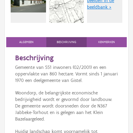
beelden in de
Persoon of collectief
beeldbank >
Downloads
Hergebruik
Aanmelden
ALGEMEEN
BESCHRIJVING
KENMERKEN
Beschrijving
Gemeente van 551 inwoners (02/2001) en een
oppervlakte van 860 hectare. Vormt sinds 1 januari
1970 een deelgemeente van Gistel.
Woondorp, de belangrijkste economische
bedrijvigheid wordt er gevormd door landbouw.
De gemeente wordt doorsneden door de N367
Jabbeke-Torhout en is gelegen aan het Klein
Bazelaargeleed.
Huidig landschap komt voornamelijk tot