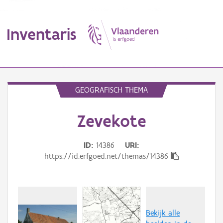
Inventaris
MENU
GEOGRAFISCH THEMA
Zevekote
Erfgoedobject
Aanduidingsobject
ID
14386
URI
https://id.erfgoed.net/themas/14386
Waarneming
Thema
Gebeurtenis
Bekijk alle