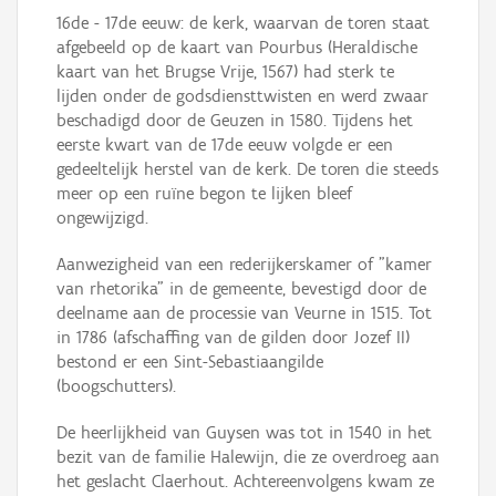
16de - 17de eeuw: de kerk, waarvan de toren staat
afgebeeld op de kaart van Pourbus (Heraldische
kaart van het Brugse Vrije, 1567) had sterk te
lijden onder de godsdiensttwisten en werd zwaar
beschadigd door de Geuzen in 1580. Tijdens het
eerste kwart van de 17de eeuw volgde er een
gedeeltelijk herstel van de kerk. De toren die steeds
meer op een ruïne begon te lijken bleef
ongewijzigd.
Aanwezigheid van een rederijkerskamer of "kamer
van rhetorika" in de gemeente, bevestigd door de
deelname aan de processie van Veurne in 1515. Tot
in 1786 (afschaffing van de gilden door Jozef II)
bestond er een Sint-Sebastiaangilde
(boogschutters).
De heerlijkheid van Guysen was tot in 1540 in het
bezit van de familie Halewijn, die ze overdroeg aan
het geslacht Claerhout. Achtereenvolgens kwam ze