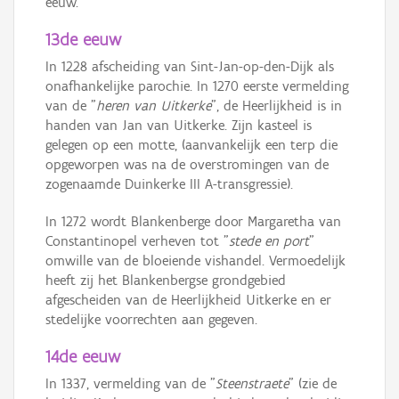
eeuw.
13de eeuw
In 1228 afscheiding van Sint-Jan-op-den-Dijk als
onafhankelijke parochie. In 1270 eerste vermelding
van de "
heren van Uitkerke
", de Heerlijkheid is in
handen van Jan van Uitkerke. Zijn kasteel is
gelegen op een motte, (aanvankelijk een terp die
opgeworpen was na de overstromingen van de
zogenaamde Duinkerke III A-transgressie).
In 1272 wordt Blankenberge door Margaretha van
Constantinopel verheven tot "
stede en port
"
omwille van de bloeiende vishandel. Vermoedelijk
heeft zij het Blankenbergse grondgebied
afgescheiden van de Heerlijkheid Uitkerke en er
stedelijke voorrechten aan gegeven.
14de eeuw
In 1337, vermelding van de "
Steenstraete
" (zie de