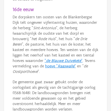
16de eeuw
De dorpskern ten oosten van de Blankenbergse
Dijk telt ongeveer vijfentwintig huizen, waaronder
de herberg "
Sint-Antonius
", de herberg
(waarschijnlijk de oudste van het dorp) en
brouwerij "
het Rode Huis
", het huis "
de Drie
Beren
", de pastorie, het huis van de koster, het
kasteel en meerdere hoeves. Ten westen van de dijk
liggen het neerhof van het kasteel en een tiental
hoeves waaronder
"
de Blauwe Duivekete
"
. Tevens
vermelding van de
hoeve "
Raaswalle
"
en "
de
Oostporthoeve
".
De gemeente gaat zwaar gebukt onder de
oorlogslast als gevolg van de tachtigjarige oorlog
(1568-1648). De landbouwgronden brengen niet
meer voldoende gewassen op en het gebied
overstroomt herhaaldelijk. Meer en meer
landbouwgronden worden verlaten.