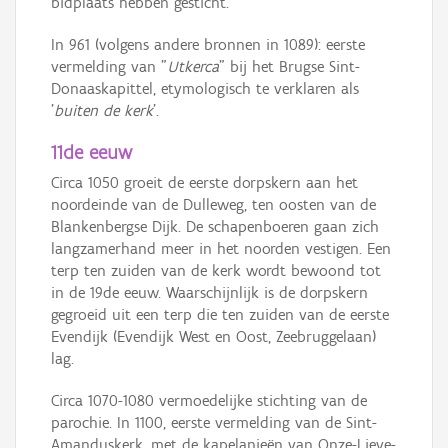
bidplaats hebben gesticht.
In 961 (volgens andere bronnen in 1089): eerste
vermelding van "
Utkerca
" bij het Brugse Sint-
Donaaskapittel, etymologisch te verklaren als
'
buiten de kerk
'.
11de eeuw
Circa 1050 groeit de eerste dorpskern aan het
noordeinde van de Dulleweg, ten oosten van de
Blankenbergse Dijk. De schapenboeren gaan zich
langzamerhand meer in het noorden vestigen. Een
terp ten zuiden van de kerk wordt bewoond tot
in de 19de eeuw. Waarschijnlijk is de dorpskern
gegroeid uit een terp die ten zuiden van de eerste
Evendijk (Evendijk West en Oost, Zeebruggelaan)
lag.
Circa 1070-1080 vermoedelijke stichting van de
parochie. In 1100, eerste vermelding van de Sint-
Amanduskerk, met de kapelanieën van Onze-Lieve-