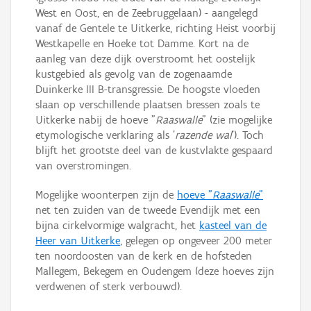
West en Oost, en de Zeebruggelaan) - aangelegd
vanaf de Gentele te Uitkerke, richting Heist voorbij
Westkapelle en Hoeke tot Damme. Kort na de
aanleg van deze dijk overstroomt het oostelijk
kustgebied als gevolg van de zogenaamde
Duinkerke III B-transgressie. De hoogste vloeden
slaan op verschillende plaatsen bressen zoals te
Uitkerke nabij de hoeve "
Raaswalle
" (zie mogelijke
etymologische verklaring als '
razende wal
'). Toch
blijft het grootste deel van de kustvlakte gespaard
van overstromingen.
Mogelijke woonterpen zijn de
hoeve "
Raaswalle
"
net ten zuiden van de tweede Evendijk met een
bijna cirkelvormige walgracht, het
kasteel van de
Heer van Uitkerke
, gelegen op ongeveer 200 meter
ten noordoosten van de kerk en de hofsteden
Mallegem, Bekegem en Oudengem (deze hoeves zijn
verdwenen of sterk verbouwd).