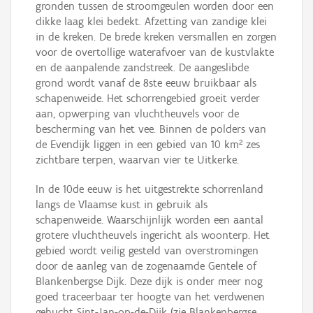
gronden tussen de stroomgeulen worden door een
dikke laag klei bedekt. Afzetting van zandige klei
in de kreken. De brede kreken versmallen en zorgen
voor de overtollige waterafvoer van de kustvlakte
en de aanpalende zandstreek. De aangeslibde
grond wordt vanaf de 8ste eeuw bruikbaar als
schapenweide. Het schorrengebied groeit verder
aan, opwerping van vluchtheuvels voor de
bescherming van het vee. Binnen de polders van
de Evendijk liggen in een gebied van 10 km² zes
zichtbare terpen, waarvan vier te Uitkerke.
In de 10de eeuw is het uitgestrekte schorrenland
langs de Vlaamse kust in gebruik als
schapenweide. Waarschijnlijk worden een aantal
grotere vluchtheuvels ingericht als woonterp. Het
gebied wordt veilig gesteld van overstromingen
door de aanleg van de zogenaamde Gentele of
Blankenbergse Dijk. Deze dijk is onder meer nog
goed traceerbaar ter hoogte van het verdwenen
gehucht Sint-Jan-op-de-Dijk (zie Blankenbergse