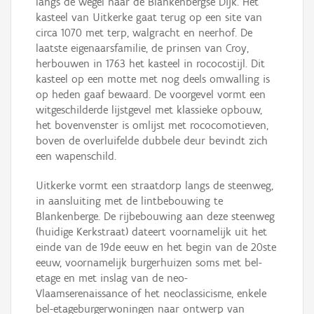
langs de wegel naar de Blankenbergse Dijk. Het
kasteel van Uitkerke gaat terug op een site van
circa 1070 met terp, walgracht en neerhof. De
laatste eigenaarsfamilie, de prinsen van Croy,
herbouwen in 1763 het kasteel in rococostijl. Dit
kasteel op een motte met nog deels omwalling is
op heden gaaf bewaard. De voorgevel vormt een
witgeschilderde lijstgevel met klassieke opbouw,
het bovenvenster is omlijst met rococomotieven,
boven de overluifelde dubbele deur bevindt zich
een wapenschild.
Uitkerke vormt een straatdorp langs de steenweg,
in aansluiting met de lintbebouwing te
Blankenberge. De rijbebouwing aan deze steenweg
(huidige Kerkstraat) dateert voornamelijk uit het
einde van de 19de eeuw en het begin van de 20ste
eeuw, voornamelijk burgerhuizen soms met bel-
etage en met inslag van de neo-
Vlaamserenaissance of het neoclassicisme, enkele
bel-etageburgerwoningen naar ontwerp van