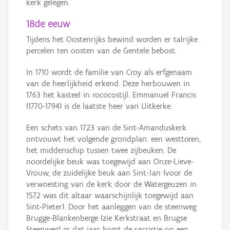
kerk gelegen.
18de eeuw
Tijdens het Oostenrijks bewind worden er talrijke
percelen ten oosten van de Gentele bebost.
In 1710 wordt de familie van Croy als erfgenaam
van de heerlijkheid erkend. Deze herbouwen in
1763 het kasteel in rococostijl. Emmanuel Francis
(1770-1794) is de laatste heer van Uitkerke.
Een schets van 1723 van de Sint-Amanduskerk
ontvouwt het volgende grondplan: een westtoren,
het middenschip tussen twee zijbeuken. De
noordelijke beuk was toegewijd aan Onze-Lieve-
Vrouw, de zuidelijke beuk aan Sint-Jan (voor de
verwoesting van de kerk door de Watergeuzen in
1572 was dit altaar waarschijnlijk toegewijd aan
Sint-Pieter). Door het aanleggen van de steenweg
Brugge-Blankenberge (zie Kerkstraat en Brugse
Steenweg) in dat jaar komt de sacristie op een