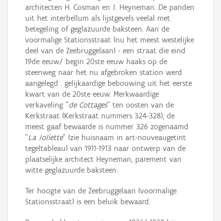
architecten H. Cosman en J. Heyneman. De panden
uit het interbellum als lijstgevels veelal met
betegeling of geglazuurde baksteen. Aan de
voormalige Stationsstraat (nu het meest westelijke
deel van de Zeebruggelaan) - een straat die eind
19de eeuw/ begin 20ste eeuw haaks op de
steenweg naar het nu afgebroken station werd
aangelegd . gelijkaardige bebouwing uit het eerste
kwart van de 20ste eeuw. Merkwaardige
verkaveling "
de Cottages
" ten oosten van de
Kerkstraat (Kerkstraat nummers 324-328), de
meest gaaf bewaarde is nummer 326 zogenaamd
"
La Joliette
" (zie huisnaam in art-nouveaugetint
tegeltableau) van 1911-1913 naar ontwerp van de
plaatselijke architect Heyneman, parement van
witte geglazuurde baksteen.
Ter hoogte van de Zeebruggelaan (voormalige
Stationsstraat) is een beluik bewaard.