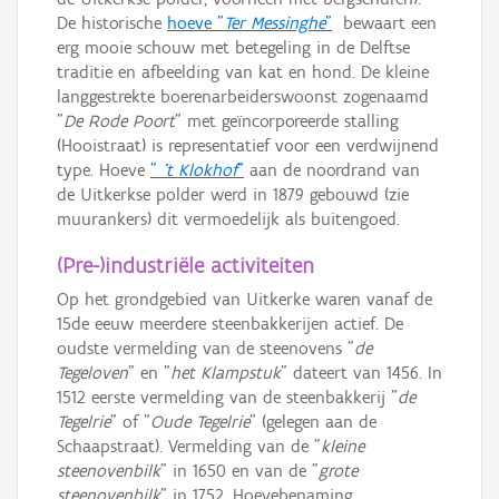
De historische
hoeve "
Ter Messinghe
"
bewaart een
erg mooie schouw met betegeling in de Delftse
traditie en afbeelding van kat en hond. De kleine
langgestrekte boerenarbeiderswoonst zogenaamd
"
De Rode Poort
" met geïncorporeerde stalling
(Hooistraat) is representatief voor een verdwijnend
type. Hoeve
"
't Klokhof
"
aan de noordrand van
de Uitkerkse polder werd in 1879 gebouwd (zie
muurankers) dit vermoedelijk als buitengoed.
(Pre-)industriële activiteiten
Op het grondgebied van Uitkerke waren vanaf de
15de eeuw meerdere steenbakkerijen actief. De
oudste vermelding van de steenovens "
de
Tegeloven
" en "
het Klampstuk
" dateert van 1456. In
1512 eerste vermelding van de steenbakkerij "
de
Tegelrie
" of "
Oude Tegelrie
" (gelegen aan de
Schaapstraat). Vermelding van de "
kleine
steenovenbilk
" in 1650 en van de "
grote
steenovenbilk
" in 1752. Hoevebenaming