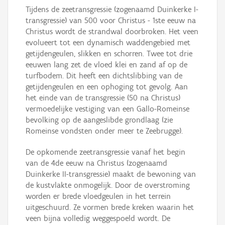
Tijdens de zeetransgressie (zogenaamd Duinkerke I-
transgressie) van 500 voor Christus - 1ste eeuw na
Christus wordt de strandwal doorbroken. Het veen
evolueert tot een dynamisch waddengebied met
getijdengeulen, slikken en schorren. Twee tot drie
eeuwen lang zet de vloed klei en zand af op de
turfbodem. Dit heeft een dichtslibbing van de
getijdengeulen en een ophoging tot gevolg. Aan
het einde van de transgressie (50 na Christus)
vermoedelijke vestiging van een Gallo-Romeinse
bevolking op de aangeslibde grondlaag (zie
Romeinse vondsten onder meer te Zeebrugge).
De opkomende zeetransgressie vanaf het begin
van de 4de eeuw na Christus (zogenaamd
Duinkerke II-transgressie) maakt de bewoning van
de kustvlakte onmogelijk. Door de overstroming
worden er brede vloedgeulen in het terrein
uitgeschuurd. Ze vormen brede kreken waarin het
veen bijna volledig weggespoeld wordt. De