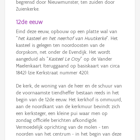
begrensd door Nieuwmunster, ten zuiden door
Zuienkerke.
12de eeuw
Eind deze eeuw, opbouw op een platte wal van
"
het kasteel en het neerhof van Huutkerke
". Het
kasteel is gelegen ten noordoosten van de
dorpskom, net onder de Evendijk. Het wordt
aangeduid als "
Kasteel Le Croy
" op de Vander
Maelenkaart (teruggaand op basiskaart van circa
1842) (zie Kerkstraat nummer 420).
De kerk, de woning van de heer en de schuur van
de voornaamste tiendheffer bestaan reeds in het
begin van de 12de eeuw. Het kerkhof is ommuurd,
aan de noordkant van de kerkmuur bevindt zich
een kerksteger, een kleine pui waar men op
zondag officiële berichten afkondigde.
Vermoedelijk oprichting van de molen - ten
noorden van het centrum - in het begin van deze