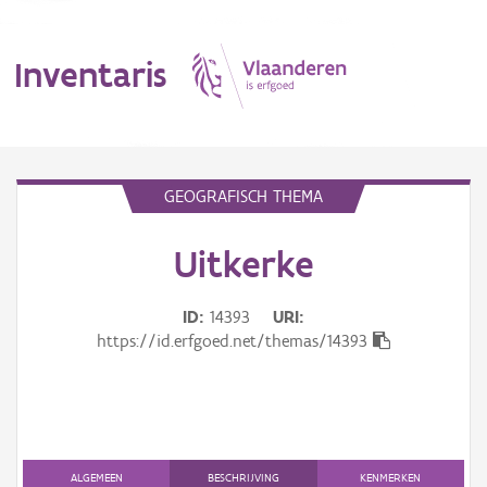
Inventaris
MENU
GEOGRAFISCH THEMA
Uitkerke
Erfgoedobject
Aanduidingsobject
ID
14393
URI
https://id.erfgoed.net/themas/14393
Waarneming
Thema
Gebeurtenis
ALGEMEEN
BESCHRIJVING
KENMERKEN