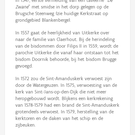
In 1547, eerste vermelding van een taveerne "
De
Zwane
" met smidse in het dorp gelegen op de
Brugsche Steenweg (zie huidige Kerkstraat op
grondgebied Blankenberge).
In 1557 gaat de heerlijkheid van Uitkerke over
naar de familie van Claerhout. Bij de herindeling
van de bisdommen door Filips II in 1559, wordt de
parochie Uitkerke die vanaf haar ontstaan tot het
bisdom Doornik behoorde, bij het bisdom Brugge
gevoegd.
In 1572 zou de Sint-Amanduskerk verwoest zijn
door de Watergeuzen. In 1575, verwoesting van de
kerk van Sint-Jans-op-den-Dijk die niet meer
heropgebouwd wordt. Blijkens een kerkrekening
van 1578-1579 had een brand de Sint-Amanduskerk
grotendeels verwoest. In 1579, herstelling van de
kerktoren en de daken van het schip en de
zijbeuken.