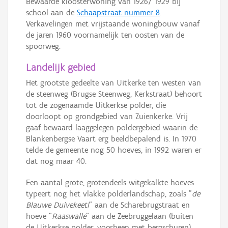
Bewaarde kloosterwoning van 1926/ 1929 bij
school aan de
Schaapstraat nummer 8
.
Verkavelingen met vrijstaande woningbouw vanaf
de jaren 1960 voornamelijk ten oosten van de
spoorweg.
Landelijk gebied
Het grootste gedeelte van Uitkerke ten westen van
de steenweg (Brugse Steenweg, Kerkstraat) behoort
tot de zogenaamde Uitkerkse polder, die
doorloopt op grondgebied van Zuienkerke. Vrij
gaaf bewaard laaggelegen poldergebied waarin de
Blankenbergse Vaart erg beeldbepalend is. In 1970
telde de gemeente nog 50 hoeves, in 1992 waren er
dat nog maar 40.
Een aantal grote, grotendeels witgekalkte hoeves
typeert nog het vlakke polderlandschap, zoals "
de
Blauwe DuivekeetI
" aan de Scharebrugstraat en
hoeve "
Raaswalle
" aan de Zeebruggelaan (buiten
de Uitkerkse polder, voorheen met bergschuren).