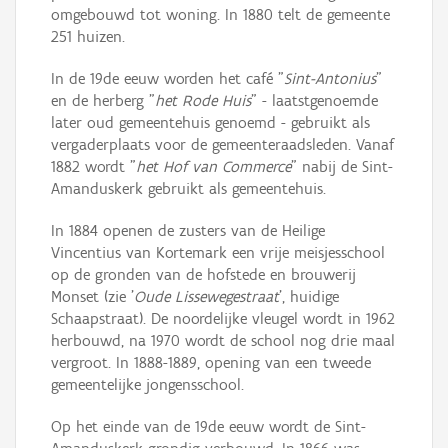
omgebouwd tot woning. In 1880 telt de gemeente
251 huizen.
In de 19de eeuw worden het café "
Sint-Antonius
"
en de herberg "
het Rode Huis
" - laatstgenoemde
later oud gemeentehuis genoemd - gebruikt als
vergaderplaats voor de gemeenteraadsleden. Vanaf
1882 wordt "
het Hof van Commerce
" nabij de Sint-
Amanduskerk gebruikt als gemeentehuis.
In 1884 openen de zusters van de Heilige
Vincentius van Kortemark een vrije meisjesschool
op de gronden van de hofstede en brouwerij
Monset (zie '
Oude Lissewegestraat
', huidige
Schaapstraat). De noordelijke vleugel wordt in 1962
herbouwd, na 1970 wordt de school nog drie maal
vergroot. In 1888-1889, opening van een tweede
gemeentelijke jongensschool.
Op het einde van de 19de eeuw wordt de Sint-