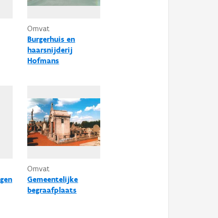
Omvat
Burgerhuis en
haarsnijderij
Hofmans
Omvat
ngen
Gemeentelijke
begraafplaats