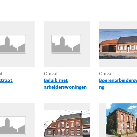
at
Omvat
Omvat
straat
Beluik met
Boerenarbeiders
arbeiderswoningen
ng