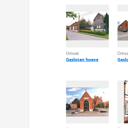
Omvat
Omv
Gesloten hoeve
Gesl