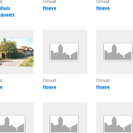
at
Omvat
Omvat
nhuis
Hoeve
Hoeve
cquaert
at
Omvat
Omvat
e
Hoeve
Hoeve