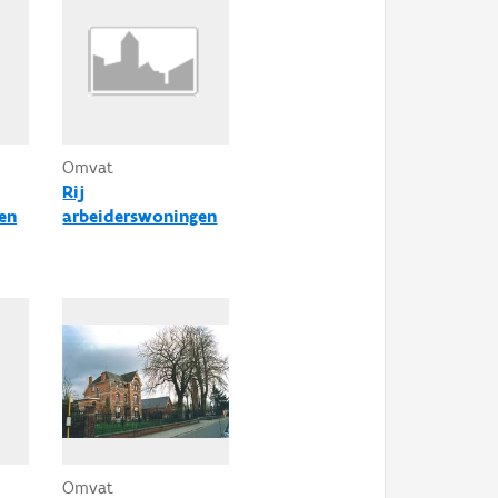
Omvat
Rij
en
arbeiderswoningen
Omvat