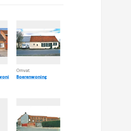
Omvat
woni
Boerenwoning