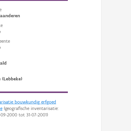
e
laanderen
te
e
eente
e
ald
 (Lebbeke)
arisatie bouwkundig erfgoed
ke
(geografische inventarisatie:
-09-2000
tot
31-07-2001
)