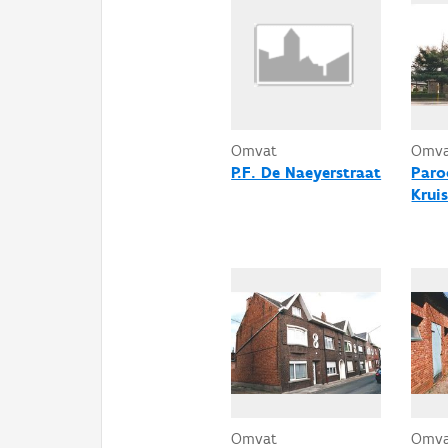
Omvat
Omv
P.F. De Naeyerstraat
Paro
Krui
Omvat
Omv