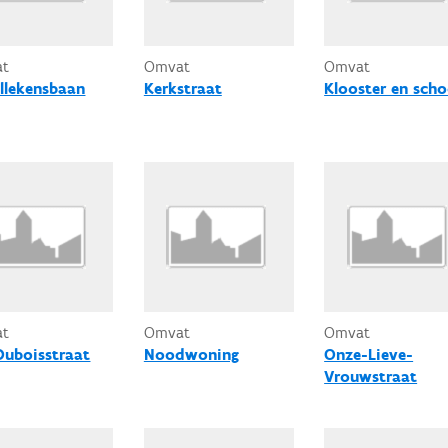
at
Omvat
Omvat
llekensbaan
Kerkstraat
Klooster en scho
at
Omvat
Omvat
Duboisstraat
Noodwoning
Onze-Lieve-
Vrouwstraat