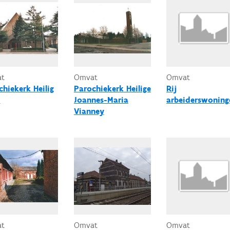
at
Omvat
Omvat
chiekerk Heilig
Parochiekerk Heilige
Rij
s
Joannes-Maria
arbeiderswoning
Vianney
at
Omvat
Omvat