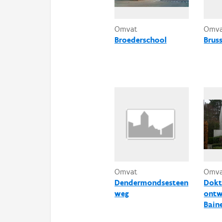
Omvat
Omv
Broederschool
Brus
Omvat
Omv
Dendermondsesteen
Dokt
weg
ontw
Bain