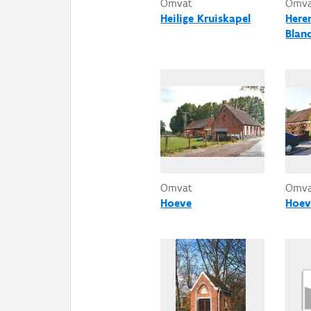
Omvat
Omv
Heilige Kruiskapel
Here
Blan
Omvat
Omv
Hoeve
Hoev