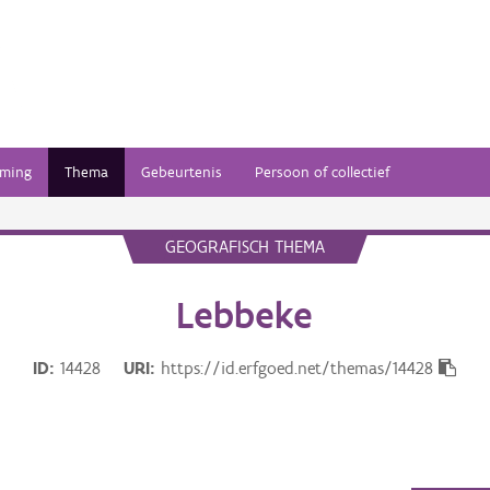
ming
Thema
Gebeurtenis
Persoon of collectief
GEOGRAFISCH THEMA
Lebbeke
ID
14428
URI
https://id.erfgoed.net/themas/14428