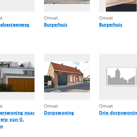
at
Omvat
Omvat
selsesteenweg
Burgerhuis
Burgerhuis
at
Omvat
Omvat
erswoning naar
Dorpswoning
Drie dorpswoni
erp van G.
es