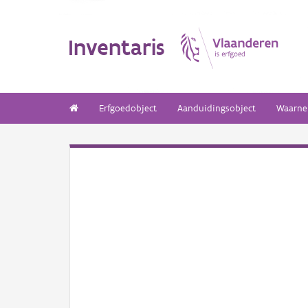
Inventaris
Erfgoedobject
Aanduidingsobject
Waarne