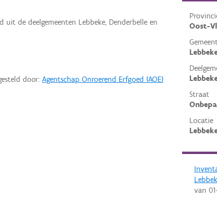
Provinci
ld uit de deelgemeenten Lebbeke, Denderbelle en
Oost-V
Gemeen
Lebbek
Deelgem
Lebbek
gesteld door:
Agentschap Onroerend Erfgoed (AOE)
Straat
Onbepa
Locatie
Lebbeke
Invent
Lebbe
van
01