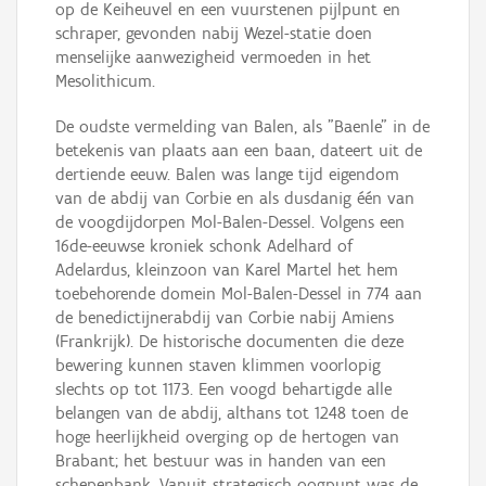
op de Keiheuvel en een vuurstenen pijlpunt en
schraper, gevonden nabij Wezel-statie doen
menselijke aanwezigheid vermoeden in het
Mesolithicum.
De oudste vermelding van Balen, als "Baenle" in de
betekenis van plaats aan een baan, dateert uit de
dertiende eeuw. Balen was lange tijd eigendom
van de abdij van Corbie en als dusdanig één van
de voogdijdorpen Mol-Balen-Dessel. Volgens een
16de-eeuwse kroniek schonk Adelhard of
Adelardus, kleinzoon van Karel Martel het hem
toebehorende domein Mol-Balen-Dessel in 774 aan
de benedictijnerabdij van Corbie nabij Amiens
(Frankrijk). De historische documenten die deze
bewering kunnen staven klimmen voorlopig
slechts op tot 1173. Een voogd behartigde alle
belangen van de abdij, althans tot 1248 toen de
hoge heerlijkheid overging op de hertogen van
Brabant; het bestuur was in handen van een
schepenbank. Vanuit strategisch oogpunt was de