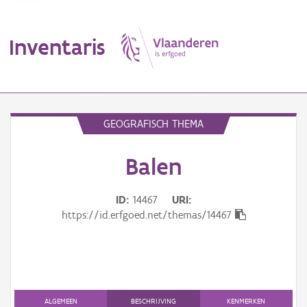
Inventaris
MENU
GEOGRAFISCH THEMA
Balen
Erfgoedobject
Aanduidingsobject
ID
14467
URI
https://id.erfgoed.net/themas/14467
Waarneming
Thema
Gebeurtenis
ALGEMEEN
BESCHRIJVING
KENMERKEN