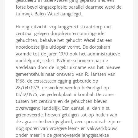
gesitueerd in Balen-Wezel ging gepaard met een
forse bevolkingsexplosie; parallel daarmee werd de
tuinwijk Balen-Wezel aangelegd.
Huidig uitzicht: vrij langgerekt straatdorp met
centraal gelegen dorpskern en omringende
gehuchten, behalve het gehucht Wezel dat een
noordoostelijke uitloper vormt. De dorpskern
vormde tot de jaren 1970 ook het administratieve
middelpunt, sedert 1976 verschoven naar de
Vredelaan door de ingebruikname van het nieuwe
gemeentehuis naar ontwerp van R. Janssen van
1968; de eerstesteenlegging gebeurde op
28/04/1973, de werken werden beëindigd op
15/12/1975, zie gedenkplaat inkomhal. De zones
tussen het centrum en de gehuchten bleven
overwegend landelijk. Een aantal, al dan niet
gerenoveerde, hoeven getuigen tot op heden van
de agrarische bedrijvigheid; zeer sporadisch zijn er
nog sporen van vroegere leem- en vakwerkbouw,
onder meer in de gerenoveerde langgestrekte