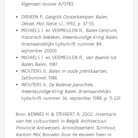
Algemeen dossier A/0783.
DIRIKEN P.,
Geogids Oosterkempen: Balen,
Dessel, Mol, Retie,
s.l., 1992, p. 37-55.
MICHIELS J. en VERMEULEN R.,
Balen-Centrum,
historisch bekeken, (Heemkundige Kring Balen,
driemaandelijks tijdschrift nummer 84,
september 2000).
MICHIELS J. en VERMEULEN R.,
Van Baenle tot
Balen,
Balen, 1987.
WOUTERS V.,
Balen in oude prentkaarten,
Zaltbommel, 1986.
WOUTERS V.,
De Balense parochies,
(Heemkundige Kring Balen,
driemaandelijks
tijdschrift nummer 36, september 1988, p. 11-23).
Bron: KENNES H. & STEYAERT R. 2002:
Inventaris
van het cultuurbezit in België, Architectuur,
Provincie Antwerpen, Arrondissement Turnhout,
Kanton Mol
, Bouwen door de eeuwen heen in