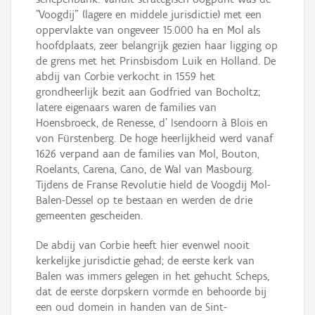
"Voogdij" (lagere en middele jurisdictie) met een
oppervlakte van ongeveer 15.000 ha en Mol als
hoofdplaats, zeer belangrijk gezien haar ligging op
de grens met het Prinsbisdom Luik en Holland. De
abdij van Corbie verkocht in 1559 het
grondheerlijk bezit aan Godfried van Bocholtz;
latere eigenaars waren de families van
Hoensbroeck, de Renesse, d' Isendoorn à Blois en
von Fürstenberg. De hoge heerlijkheid werd vanaf
1626 verpand aan de families van Mol, Bouton,
Roelants, Carena, Cano, de Wal van Masbourg.
Tijdens de Franse Revolutie hield de Voogdij Mol-
Balen-Dessel op te bestaan en werden de drie
gemeenten gescheiden.
De abdij van Corbie heeft hier evenwel nooit
kerkelijke jurisdictie gehad; de eerste kerk van
Balen was immers gelegen in het gehucht Scheps,
dat de eerste dorpskern vormde en behoorde bij
een oud domein in handen van de Sint-