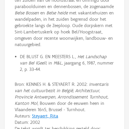
ten zuiden van de hoofdstraat en omringd door
paraboolduinen en dennenbossen, de zogenaamde
Belse Bossen
en
Belse heide
met vakantiehuizen en
wandelpaden, in het zuiden begrensd door het
gebroekte langs de Zeeploop. Oude dorpskern met
Sint-Lambertuskerk op hoek Bel/Hoogstraat,
omgeven door recente woonwijken, landbouw- en
natuurgebied.
DE BLUST G. EN MEESTERS L.,
Het Landschap
van Bel (Geel),
in
M&L,
jaargang 6, 1987, nummer
2, p. 33-44.
Bron: KENNES H. & STEYAERT R. 2002:
Inventaris
van het cultuurbezit in België, Architectuur,
Provincie Antwerpen, Arrondissement Turnhout,
Kanton Mol
, Bouwen door de eeuwen heen in
Vlaanderen 16n5, Brussel - Turnhout.
Auteurs:
Steyaert, Rita
Datum:
2002
De tekst wordt ter beschikking gesteld door: