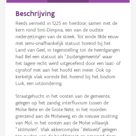
Persoon of collectief
Beschrijving
Downloads
Reeds vermeld in 1225 en hierdoor, samen met de
Hergebruik
kern rond Sint-Dimpna, een van de oudste
nederzettingen van de streek. Tot einde 18de eeuw
Aanmelden
met semi-onafhankelijk statuut horend bij het
Land van Geel, in tegenstelling tot de heerdgangen
had Bel een statuut als "
buitengemeente
" waar
het lagere recht werd uitgeoefend door een laat- of
cijnshof met aan het hoofd een meier. Ook op
kerkelijk vlak vormde Bel, horend bij het bisdom
Luik, een uitzondering.
Straatgehucht in het oosten van de gemeente,
gelegen op het zandig interfluvium tussen de
Molse Nete en de Grote Nete, in het noorden
grenzend aan de Molseweg en de nieuwe zuidring
van Mol, in het oosten aan de Molse villawijk
"
Volmolen
". Vlak akkercomplex "
Belsveld
" gelegen