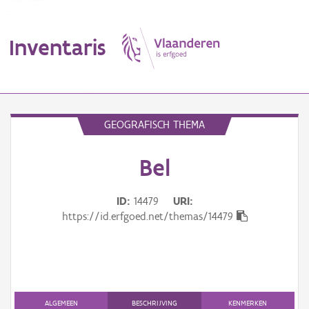
Inventaris
MENU
GEOGRAFISCH THEMA
Bel
Erfgoedobject
Aanduidingsobject
ID
14479
URI
https://id.erfgoed.net/themas/14479
Waarneming
Thema
Gebeurtenis
ALGEMEEN
BESCHRIJVING
KENMERKEN