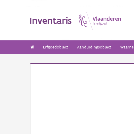
Inventaris
Erfgoedobject
Aanduidingsobject
Waarne