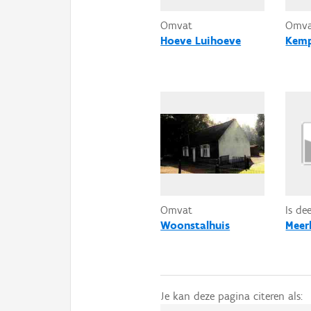
Omvat
Omv
Hoeve Luihoeve
Kemp
Omvat
Is de
Woonstalhuis
Meer
Je kan deze pagina citeren als: