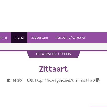
ming
Thema
Gebeurtenis
Persoon of collectief
GEOGRAFISCH THEMA
Zittaart
ID
14490
URI
https://id.erfgoed.net/themas/14490