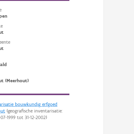
e
pen
te
ut
eente
ut
ald
t (Meerhout)
arisatie bouwkundig erfgoed
out
(geografische inventarisatie:
-07-1999
tot
31-12-2002
)