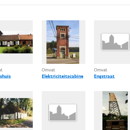
at
Omvat
Omvat
shuis
Elektriciteitscabine
Engstraat