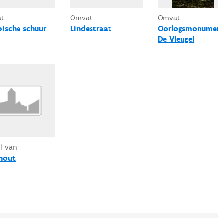
at
Omvat
Omvat
ische schuur
Lindestraat
Oorlogsmonume
De Vleugel
el van
hout