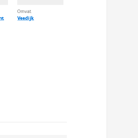
Omvat
nt
Veedijk