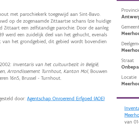
Provinci
hout met parochiekerk toegewijd aan Sint-Bavo.
Antwer
uwd op de zogenaamde Zittaartse schans (zie huidige
Gemeen
d Zittaart een zelfstandige parochie. Door de aanleg
Meerho
39 werd een zuidelijk deel van het gehucht, evenals
st van het grondgebied, dit gebied wordt bovendien
Deelgem
Meerho
Straat
 2002:
Inventaris van het cultuurbezit in België,
Onbepa
pen, Arrondissement Turnhout, Kanton Mol
, Bouwen
Locatie
ren 16n5, Brussel - Turnhout.
Meerhou
gesteld door:
Agentschap Onroerend Erfgoed (AOE)
Invent
Meerh
van
01