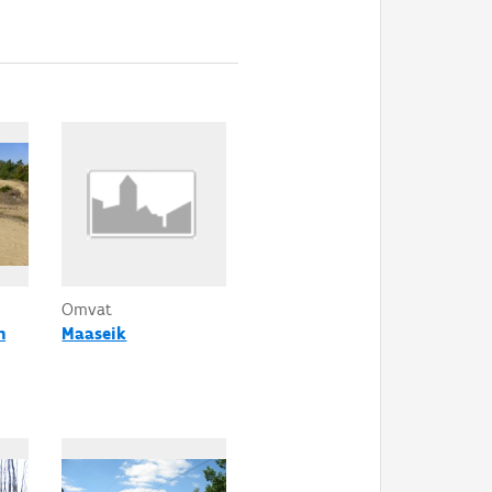
Omvat
n
Maaseik