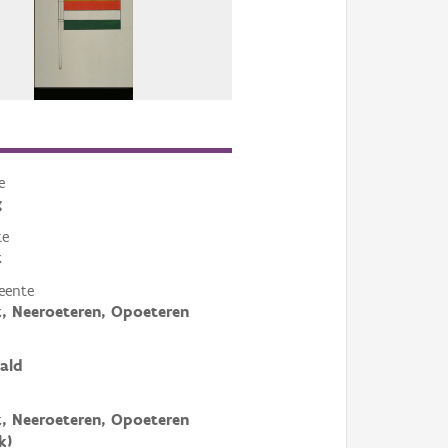
e
g
te
k
eente
, Neeroeteren, Opoeteren
ald
, Neeroeteren, Opoeteren
k)