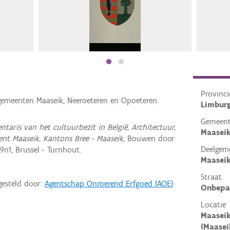
Provinci
 gemeenten Maaseik, Neeroeteren en Opoeteren.
Limbur
Gemeen
entaris van het cultuurbezit in België, Architectuur,
Maasei
ent Maaseik, Kantons Bree - Maaseik
, Bouwen door
Deelgem
n1, Brussel - Turnhout.
Maaseik
Straat
gesteld door:
Agentschap Onroerend Erfgoed (AOE)
Onbepa
Locatie
Maaseik
(Maasei