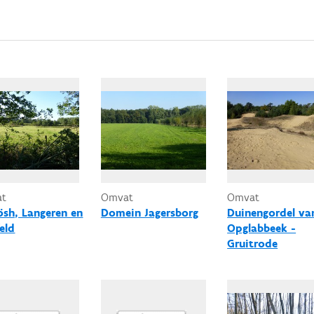
at
Omvat
Omvat
ösh, Langeren en
Domein Jagersborg
Duinengordel va
eld
Opglabbeek -
Gruitrode