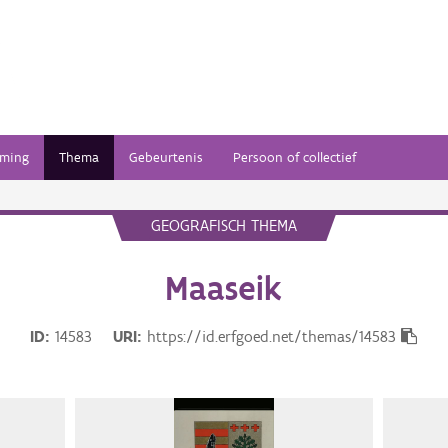
ming
Thema
Gebeurtenis
Persoon of collectief
GEOGRAFISCH THEMA
Maaseik
ID
14583
URI
https://id.erfgoed.net/themas/14583