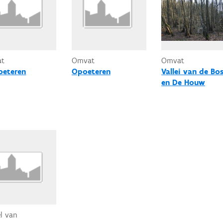
at
Omvat
Omvat
oeteren
Opoeteren
Vallei van de Bo
en De Houw
el van