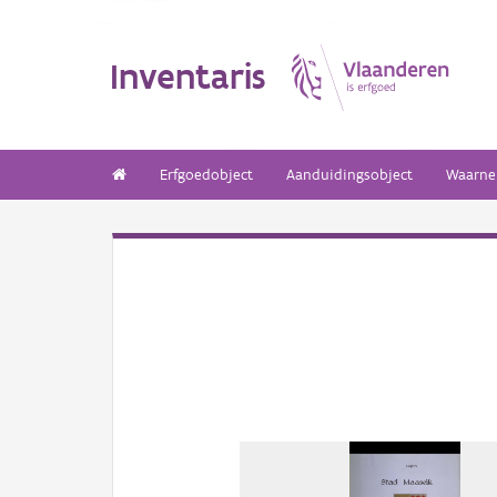
Inventaris
Erfgoedobject
Aanduidingsobject
Waarne