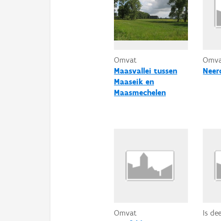
Omvat
Omv
Maasvallei tussen
Neer
Maaseik en
Maasmechelen
Omvat
Is de