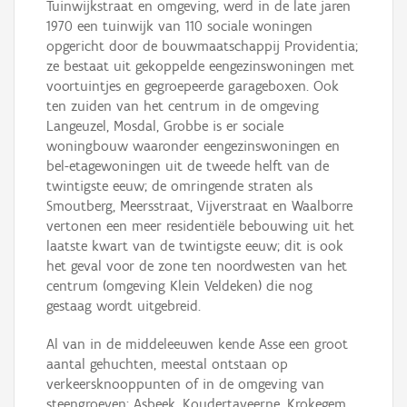
Tuinwijkstraat en omgeving, werd in de late jaren
1970 een tuinwijk van 110 sociale woningen
opgericht door de bouwmaatschappij Providentia;
ze bestaat uit gekoppelde eengezinswoningen met
voortuintjes en gegroepeerde garageboxen. Ook
ten zuiden van het centrum in de omgeving
Langeuzel, Mosdal, Grobbe is er sociale
woningbouw waaronder eengezinswoningen en
bel-etagewoningen uit de tweede helft van de
twintigste eeuw; de omringende straten als
Smoutberg, Meersstraat, Vijverstraat en Waalborre
vertonen een meer residentiële bebouwing uit het
laatste kwart van de twintigste eeuw; dit is ook
het geval voor de zone ten noordwesten van het
centrum (omgeving Klein Veldeken) die nog
gestaag wordt uitgebreid.
Al van in de middeleeuwen kende Asse een groot
aantal gehuchten, meestal ontstaan op
verkeersknooppunten of in de omgeving van
steengroeven: Asbeek, Koudertaveerne, Krokegem,