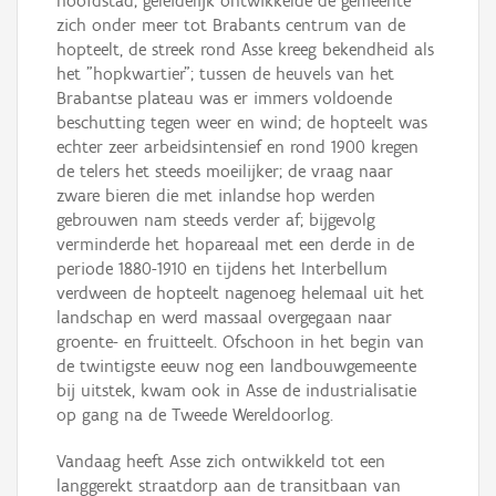
hoofdstad; geleidelijk ontwikkelde de gemeente
zich onder meer tot Brabants centrum van de
hopteelt, de streek rond Asse kreeg bekendheid als
het "hopkwartier"; tussen de heuvels van het
Brabantse plateau was er immers voldoende
beschutting tegen weer en wind; de hopteelt was
echter zeer arbeidsintensief en rond 1900 kregen
de telers het steeds moeilijker; de vraag naar
zware bieren die met inlandse hop werden
gebrouwen nam steeds verder af; bijgevolg
verminderde het hopareaal met een derde in de
periode 1880-1910 en tijdens het Interbellum
verdween de hopteelt nagenoeg helemaal uit het
landschap en werd massaal overgegaan naar
groente- en fruitteelt. Ofschoon in het begin van
de twintigste eeuw nog een landbouwgemeente
bij uitstek, kwam ook in Asse de industrialisatie
op gang na de Tweede Wereldoorlog.
Vandaag heeft Asse zich ontwikkeld tot een
langgerekt straatdorp aan de transitbaan van