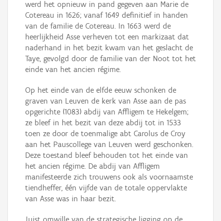
werd het opnieuw in pand gegeven aan Marie de
Cotereau in 1626; vanaf 1649 definitief in handen
van de familie de Cotereau. In 1663 werd de
heerlijkheid Asse verheven tot een markizaat dat
naderhand in het bezit kwam van het geslacht de
Taye, gevolgd door de familie van der Noot tot het
einde van het ancien régime.
Op het einde van de elfde eeuw schonken de
graven van Leuven de kerk van Asse aan de pas
opgerichte (1083) abdij van Affligem te Hekelgem;
ze bleef in het bezit van deze abdij tot in 1533
toen ze door de toenmalige abt Carolus de Croy
aan het Pauscollege van Leuven werd geschonken.
Deze toestand bleef behouden tot het einde van
het ancien régime. De abdij van Affligem
manifesteerde zich trouwens ook als voornaamste
tiendheffer, één vijfde van de totale oppervlakte
van Asse was in haar bezit.
Juist omwille van de strategische ligging op de