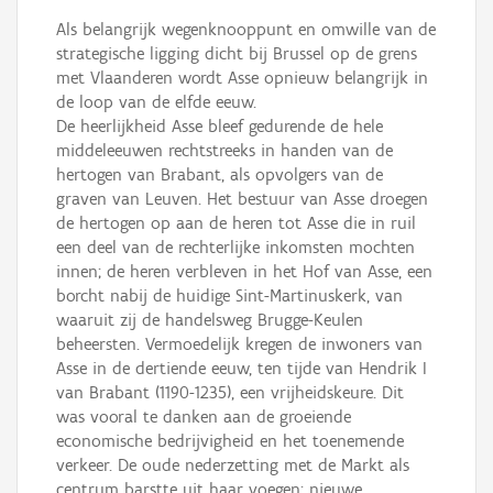
Als belangrijk wegenknooppunt en omwille van de
strategische ligging dicht bij Brussel op de grens
met Vlaanderen wordt Asse opnieuw belangrijk in
de loop van de elfde eeuw.
De heerlijkheid Asse bleef gedurende de hele
middeleeuwen rechtstreeks in handen van de
hertogen van Brabant, als opvolgers van de
graven van Leuven. Het bestuur van Asse droegen
de hertogen op aan de heren tot Asse die in ruil
een deel van de rechterlijke inkomsten mochten
innen; de heren verbleven in het Hof van Asse, een
borcht nabij de huidige Sint-Martinuskerk, van
waaruit zij de handelsweg Brugge-Keulen
beheersten. Vermoedelijk kregen de inwoners van
Asse in de dertiende eeuw, ten tijde van Hendrik I
van Brabant (1190-1235), een vrijheidskeure. Dit
was vooral te danken aan de groeiende
economische bedrijvigheid en het toenemende
verkeer. De oude nederzetting met de Markt als
centrum barstte uit haar voegen: nieuwe