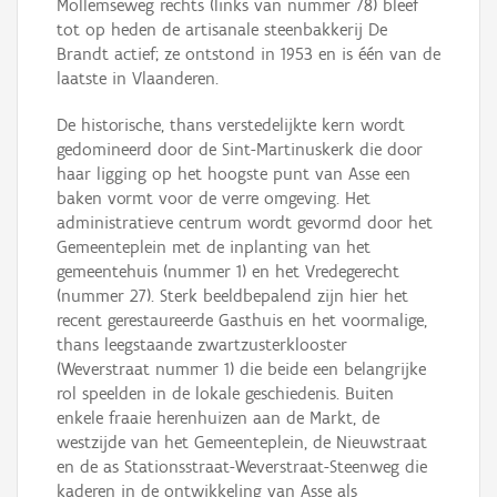
Mollemseweg rechts (links van nummer 78) bleef
tot op heden de artisanale steenbakkerij De
Brandt actief; ze ontstond in 1953 en is één van de
laatste in Vlaanderen.
De historische, thans verstedelijkte kern wordt
gedomineerd door de Sint-Martinuskerk die door
haar ligging op het hoogste punt van Asse een
baken vormt voor de verre omgeving. Het
administratieve centrum wordt gevormd door het
Gemeenteplein met de inplanting van het
gemeentehuis (nummer 1) en het Vredegerecht
(nummer 27). Sterk beeldbepalend zijn hier het
recent gerestaureerde Gasthuis en het voormalige,
thans leegstaande zwartzusterklooster
(Weverstraat nummer 1) die beide een belangrijke
rol speelden in de lokale geschiedenis. Buiten
enkele fraaie herenhuizen aan de Markt, de
westzijde van het Gemeenteplein, de Nieuwstraat
en de as Stationsstraat-Weverstraat-Steenweg die
kaderen in de ontwikkeling van Asse als