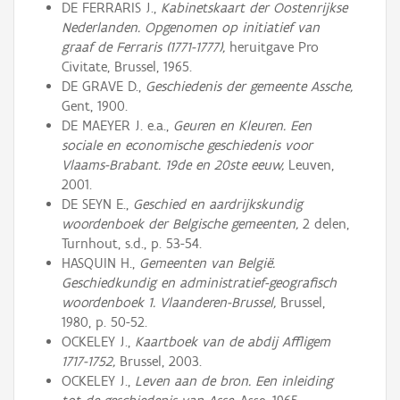
DE FERRARIS J.,
Kabinetskaart der Oostenrijkse
Nederlanden. Opgenomen op initiatief van
graaf de Ferraris (1771-1777),
heruitgave Pro
Civitate, Brussel, 1965.
DE GRAVE D.,
Geschiedenis der gemeente Assche,
Gent, 1900.
DE MAEYER J. e.a.,
Geuren en Kleuren. Een
sociale en economische geschiedenis voor
Vlaams-Brabant. 19de en 20ste eeuw,
Leuven,
2001.
DE SEYN E.,
Geschied en aardrijkskundig
woordenboek der Belgische gemeenten,
2 delen,
Turnhout, s.d., p. 53-54.
HASQUIN H.,
Gemeenten van België.
Geschiedkundig en administratief-geografisch
woordenboek 1. Vlaanderen-Brussel,
Brussel,
1980, p. 50-52.
OCKELEY J.,
Kaartboek van de abdij Affligem
1717-1752,
Brussel, 2003.
OCKELEY J.,
Leven aan de bron. Een inleiding