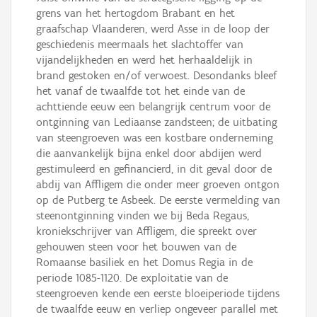
grens van het hertogdom Brabant en het
graafschap Vlaanderen, werd Asse in de loop der
geschiedenis meermaals het slachtoffer van
vijandelijkheden en werd het herhaaldelijk in
brand gestoken en/of verwoest. Desondanks bleef
het vanaf de twaalfde tot het einde van de
achttiende eeuw een belangrijk centrum voor de
ontginning van Lediaanse zandsteen; de uitbating
van steengroeven was een kostbare onderneming
die aanvankelijk bijna enkel door abdijen werd
gestimuleerd en gefinancierd, in dit geval door de
abdij van Affligem die onder meer groeven ontgon
op de Putberg te Asbeek. De eerste vermelding van
steenontginning vinden we bij Beda Regaus,
kroniekschrijver van Affligem, die spreekt over
gehouwen steen voor het bouwen van de
Romaanse basiliek en het Domus Regia in de
periode 1085-1120. De exploitatie van de
steengroeven kende een eerste bloeiperiode tijdens
de twaalfde eeuw en verliep ongeveer parallel met