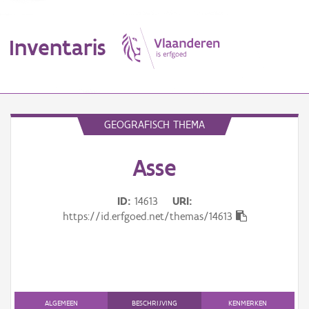
Inventaris
MENU
GEOGRAFISCH THEMA
Asse
Erfgoedobject
Aanduidingsobject
ID
14613
URI
https://id.erfgoed.net/themas/14613
Waarneming
Thema
Gebeurtenis
ALGEMEEN
BESCHRIJVING
KENMERKEN