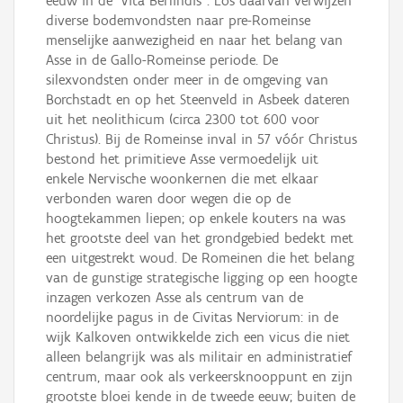
eeuw in de "Vita Berlindis". Los daarvan verwijzen
diverse bodemvondsten naar pre-Romeinse
menselijke aanwezigheid en naar het belang van
Asse in de Gallo-Romeinse periode. De
silexvondsten onder meer in de omgeving van
Borchstadt en op het Steenveld in Asbeek dateren
uit het neolithicum (circa 2300 tot 600 voor
Christus). Bij de Romeinse inval in 57 vóór Christus
bestond het primitieve Asse vermoedelijk uit
enkele Nervische woonkernen die met elkaar
verbonden waren door wegen die op de
hoogtekammen liepen; op enkele kouters na was
het grootste deel van het grondgebied bedekt met
een uitgestrekt woud. De Romeinen die het belang
van de gunstige strategische ligging op een hoogte
inzagen verkozen Asse als centrum van de
noordelijke pagus in de Civitas Nerviorum: in de
wijk Kalkoven ontwikkelde zich een vicus die niet
alleen belangrijk was als militair en administratief
centrum, maar ook als verkeersknooppunt en zijn
grootste bloei kende in de tweede eeuw; buiten de