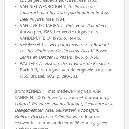
tot de geschiedenis van Asse,
Asse, 1965.
VAN NIEUWENBORGH J.,
Geïllustreerde
inventaris van het kunstpatrimonium in Asse.
Deel III. Asse,
Asse, 1984.
VAN OVERSTRAETEN J.,
Gids voor Vlaanderen,
Antwerpen, 1966; herwerkte uitgave o.l.v.
VANDEPUTTE O., 1995, p. 114-116.
VERBESSELT J.,
Het parochiewezen in Brabant
tot het einde van de 13e eeuw. Deel V. Tussen
Zenne en Dender IV,
Pittem, 1966, p. 7-66.
WAUTERS A.,
Histoire des environs de Bruxelles,
Boek 3-B, Heruitgave van de originele tekst van
1855, Brussel, 1972, p. 280-383.
Bron: KENNES H. met medewerking van VAN
DAMME M. 2005:
Inventaris van het bouwkundig
erfgoed, Provincie Vlaams-Brabant, Gemeente Asse,
Deelgemeenten Asse, Bekkerzeel, Kobbegem,
Mollem, Relegem en Zellik
, Bouwen door de
eeuwen heen in Vlaanderen VLB6, onuitgegeven