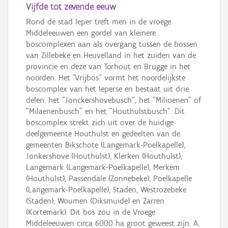
Vijfde tot zevende eeuw
Rond de stad Ieper treft men in de vroege
Middeleeuwen een gordel van kleinere
boscomplexen aan als overgang tussen de bossen
van Zillebeke en Heuvelland in het zuiden van de
provincie en deze van Torhout en Brugge in het
noorden. Het "Vrijbos" vormt het noordelijkste
boscomplex van het Ieperse en bestaat uit drie
delen: het "Jonckershovebusch", het "Milioenen" of
"Milaenenbusch" en het "Houthulstbusch". Dit
boscomplex strekt zich uit over de huidige
deelgemeente Houthulst en gedeelten van de
gemeenten Bikschote (Langemark-Poelkapelle),
Jonkershove (Houthulst), Klerken (Houthulst),
Langemark (Langemark-Poelkapelle), Merkem
(Houthulst), Passendale (Zonnebeke), Poelkapelle
(Langemark-Poelkapelle), Staden, Westrozebeke
(Staden), Woumen (Diksmuide) en Zarren
(Kortemark). Dit bos zou in de Vroege
Middeleeuwen circa 6000 ha groot geweest zijn. A.