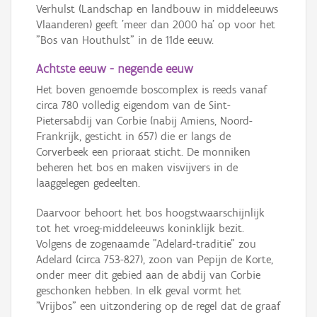
Verhulst (Landschap en landbouw in middeleeuws
Vlaanderen) geeft 'meer dan 2000 ha' op voor het
"Bos van Houthulst" in de 11de eeuw.
Achtste eeuw - negende eeuw
Het boven genoemde boscomplex is reeds vanaf
circa 780 volledig eigendom van de Sint-
Pietersabdij van Corbie (nabij Amiens, Noord-
Frankrijk, gesticht in 657) die er langs de
Corverbeek een prioraat sticht. De monniken
beheren het bos en maken visvijvers in de
laaggelegen gedeelten.
Daarvoor behoort het bos hoogstwaarschijnlijk
tot het vroeg-middeleeuws koninklijk bezit.
Volgens de zogenaamde "Adelard-traditie" zou
Adelard (circa 753-827), zoon van Pepijn de Korte,
onder meer dit gebied aan de abdij van Corbie
geschonken hebben. In elk geval vormt het
"Vrijbos" een uitzondering op de regel dat de graaf