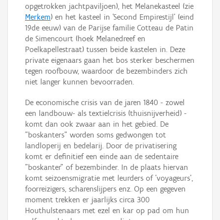
opgetrokken jachtpaviljoen), het Melanekasteel (zie
Merkem
) en het kasteel in 'Second Empirestijl' (eind
19de eeuw) van de Parijse familie Cotteau de Patin
de Simencourt (hoek Melanedreef en
Poelkapellestraat) tussen beide kastelen in. Deze
private eigenaars gaan het bos sterker beschermen
tegen roofbouw, waardoor de bezembinders zich
niet langer kunnen bevoorraden.
De economische crisis van de jaren 1840 - zowel
een landbouw- als textielcrisis (thuisnijverheid) -
komt dan ook zwaar aan in het gebied. De
"boskanters" worden soms gedwongen tot
landloperij en bedelarij. Door de privatisering
komt er definitief een einde aan de sedentaire
"boskanter" of bezembinder. In de plaats hiervan
komt seizoensmigratie met leurders of 'voyageurs',
foorreizigers, scharenslijpers enz. Op een gegeven
moment trekken er jaarlijks circa 300
Houthulstenaars met ezel en kar op pad om hun