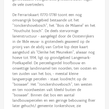
de vele overtreders.
De Ferrariskaart (1770-1778) toont een nog
omvangrijk bosgebied bestaande uit het
"Jonckershovebosch", het "Bois de Milaene" en het
"Houthulst bosch". De deels stervormige
lanenstructuur - aangelegd door de Oostenrijkers
in de 18de eeuw- is grotendeels geaxeerd op de
priorij van de abdij van Corbie (op deze kaart
aangeduid als "C(en)se het Meuneken", alwaar nog
hoeve tot 1914, ligt op grondgebied Langemark-
Poelkapelle). De perceelsgordel (roofbouw en
onwettige landinname) ten noorden, ten oosten en
ten zuiden van het bos, - meestal kleine
langwerpige percelen - staat loodrecht op de
"boswaer". Het "Jonckershovebosch", ten westen
en ten noordwesten valt (deels) buiten de
"boswaer". Binnen dat bos een aantal
landbouwpercelen en een geringe bebouwing (hier
later gehucht/ gemeente Jonkershove, zie