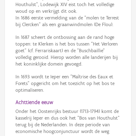
Houthulst", Lodewijk XIV eist toch het volledige
woud op en verkrijgt dit ook.
In 1686 eerste vermelding van de "molen te Terrest
bij Clercken" als een graanwindmolen (De Flou).
In 1687 scheert de ontbossing aan de rand hoge
toppen: te Klerken is het bos tussen "Het Verloren
goet" (cf. Ferrariskaart) en de "Buschbaillie"
volledig gerooid. Hierop worden alle landerijen bij
het koninklijke domein gevoegd.
In 1693 wordt te Ieper een "Maîtrise des Eaux et
Forets" opgericht om het toezicht op het bos te
optimaliseren.
Achttiende eeuw
Onder het Oostenrijks bestuur (1713-1794) komt de
kasselrij Ieper en dus ook het "Bos van Houthulst"
terug bij de Nederlanden. In deze periode van
economische hoogconjunctuur wordt de weg