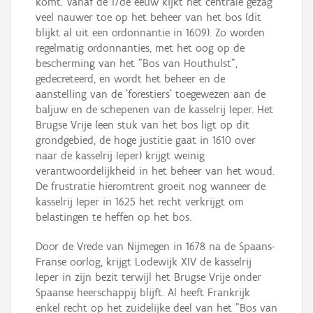
komt. Vanaf de 17de eeuw kijkt het centrale gezag
veel nauwer toe op het beheer van het bos (dit
blijkt al uit een ordonnantie in 1609). Zo worden
regelmatig ordonnanties, met het oog op de
bescherming van het "Bos van Houthulst",
gedecreteerd, en wordt het beheer en de
aanstelling van de 'forestiers' toegewezen aan de
baljuw en de schepenen van de kasselrij Ieper. Het
Brugse Vrije (een stuk van het bos ligt op dit
grondgebied, de hoge justitie gaat in 1610 over
naar de kasselrij Ieper) krijgt weinig
verantwoordelijkheid in het beheer van het woud.
De frustratie hieromtrent groeit nog wanneer de
kasselrij Ieper in 1625 het recht verkrijgt om
belastingen te heffen op het bos.
Door de Vrede van Nijmegen in 1678 na de Spaans-
Franse oorlog, krijgt Lodewijk XIV de kasselrij
Ieper in zijn bezit terwijl het Brugse Vrije onder
Spaanse heerschappij blijft. Al heeft Frankrijk
enkel recht op het zuidelijke deel van het "Bos van