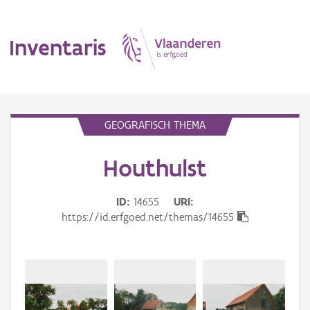
Inventaris
MENU
GEOGRAFISCH THEMA
Houthulst
Erfgoedobject
Aanduidingsobject
ID
14655
URI
https://id.erfgoed.net/themas/14655
Waarneming
Thema
Gebeurtenis