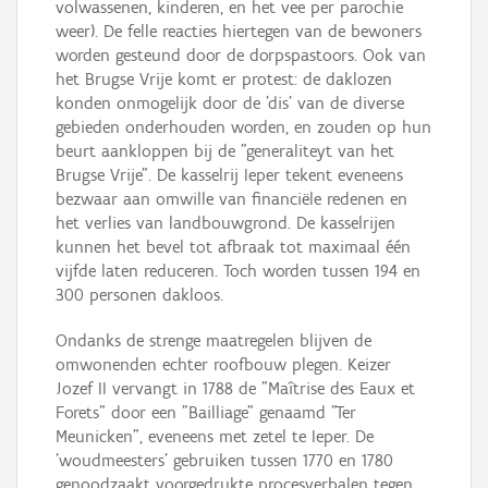
volwassenen, kinderen, en het vee per parochie
weer). De felle reacties hiertegen van de bewoners
worden gesteund door de dorpspastoors. Ook van
het Brugse Vrije komt er protest: de daklozen
konden onmogelijk door de 'dis' van de diverse
gebieden onderhouden worden, en zouden op hun
beurt aankloppen bij de "generaliteyt van het
Brugse Vrije". De kasselrij Ieper tekent eveneens
bezwaar aan omwille van financiële redenen en
het verlies van landbouwgrond. De kasselrijen
kunnen het bevel tot afbraak tot maximaal één
vijfde laten reduceren. Toch worden tussen 194 en
300 personen dakloos.
Ondanks de strenge maatregelen blijven de
omwonenden echter roofbouw plegen. Keizer
Jozef II vervangt in 1788 de "Maîtrise des Eaux et
Forets" door een "Bailliage" genaamd "Ter
Meunicken", eveneens met zetel te Ieper. De
'woudmeesters' gebruiken tussen 1770 en 1780
genoodzaakt voorgedrukte procesverbalen tegen