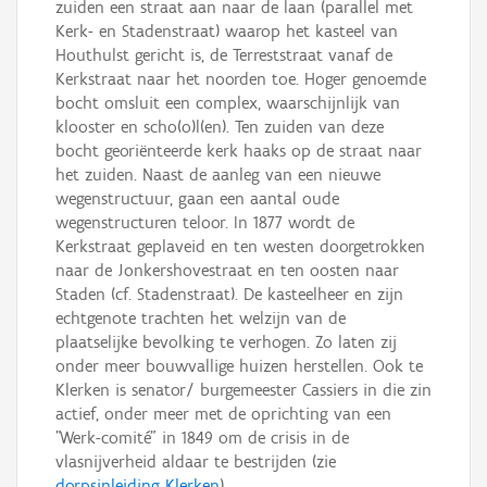
zuiden een straat aan naar de laan (parallel met
Kerk- en Stadenstraat) waarop het kasteel van
Houthulst gericht is, de Terreststraat vanaf de
Kerkstraat naar het noorden toe. Hoger genoemde
bocht omsluit een complex, waarschijnlijk van
klooster en scho(o)l(en). Ten zuiden van deze
bocht georiënteerde kerk haaks op de straat naar
het zuiden. Naast de aanleg van een nieuwe
wegenstructuur, gaan een aantal oude
wegenstructuren teloor. In 1877 wordt de
Kerkstraat geplaveid en ten westen doorgetrokken
naar de Jonkershovestraat en ten oosten naar
Staden (cf. Stadenstraat). De kasteelheer en zijn
echtgenote trachten het welzijn van de
plaatselijke bevolking te verhogen. Zo laten zij
onder meer bouwvallige huizen herstellen. Ook te
Klerken is senator/ burgemeester Cassiers in die zin
actief, onder meer met de oprichting van een
"Werk-comité" in 1849 om de crisis in de
vlasnijverheid aldaar te bestrijden (zie
dorpsinleiding Klerken
).