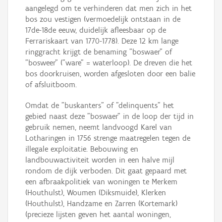
aangelegd om te verhinderen dat men zich in het
bos zou vestigen (vermoedelijk ontstaan in de
17de-18de eeuw, duidelijk afleesbaar op de
Ferrariskaart van 1770-1778). Deze 12 km lange
ringgracht krijgt de benaming "boswaer" of
"bosweer" ("ware" = waterloop). De dreven die het
bos doorkruisen, worden afgesloten door een balie
of afsluitboom.
Omdat de "buskanters" of "delinquents" het
gebied naast deze "boswaer" in de loop der tijd in
gebruik nemen, neemt landvoogd Karel van
Lotharingen in 1756 strenge maatregelen tegen de
illegale exploitatie. Bebouwing en
landbouwactiviteit worden in een halve mijl
rondom de dijk verboden. Dit gaat gepaard met
een afbraakpolitiek van woningen te Merkem
(Houthulst), Woumen (Diksmuide), Klerken
(Houthulst), Handzame en Zarren (Kortemark)
(precieze lijsten geven het aantal woningen,