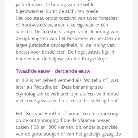
jachtdomein. De honing van de wilde
bijenzwermen komt de abdij ten goede.
Het bos staat onder toezicht van twee 'forestiers'
of houtvesters waarvan elke eigenaar er één
aanstelt. De 'forestiers' zorgen voor de inning van
de opbrengsten van het bosbeheer en bezitten de
lagere juridische bevoegdheid, nl. de inning van
boetes voor bosdelicten. De hoge justitie ligt in
handen van de baljuw van het Brugse Vrije.
Twaalfde eeuw - dertiende eeuw
In 1151 is het gebied vermeld als "Woltehulst", wat
later als "Woudhulst". Deze benaming zou
etymologisch te verklaren zijn als 'een wild woud
met ruwe gewassen, hulst en ander stekelig hout'.
Het "Bos van Houthulst" vormt een uitzondering
op de ontginningsgolf die de Vlaamse bossen
tussen 1100 en 1300 kennen, dit onder supervisie
van de grote abdijen of van het grafelijk gezag. Zo