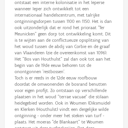
ontstaat een interne kolonisatie in het Ieperse
wanneer Ieper zich ontwikkelt tot een
internationaal handelscentrum, met talrijke
ontginningsdorpen tussen 1100 en 1150. Het is dan
ook uitzonderlijk dat er rond het prioraat "Ter
Meunicken" geen dorp tot ontwikkeling komt. Dit
is te wijten aan de conflictueuze opsplitsing van
het woud tussen de abdij van Corbie en de graaf
van Vlaanderen (zie de overeenkomst van 1096).
Het "Bos van Houthulst" zal dan ook tot aan het
begin van de 19de eeuw behoren tot de
onontgonnen 'restbossen'.
Toch is er reeds in de 12de eeuw roofbouw
doordat de omwonenden de bosrand benutten
voor eigen profijt. Zo ontstaan op verschillende
plaatsen in het woud "terrae vacuae" die stilaan
heidegebied worden. Ook in Woumen (Diksmuide)
en Klerken (Houthulst) vindt een dergelijke wilde
ontginning - onder meer het steken van turf -
plaats. Het moeras "de Blankaart" te Woumen