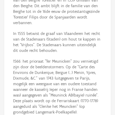
van den Berghe 'forestier' en in 1559 Ghislain van
den Berghe. Dit ambt blijft in de familie van den
Berghe tot in de 16de eeuw de protestantsgezinde
'forestier' Filips door de Spanjaarden wordt
verbannen.
In 1555 betwist de graaf van Vlaanderen het recht
van de Stadenaars (Staden) om hout te kappen in
het "Vrijbos". De Stadenaars kunnen uiteindelijk
dit oude recht behouden.
1566: het prioraat "Ter Meunicken" zou vernietigd
zijn door de beeldenstormers. Op de "Carte des
Environs de Dunkerque, Bergue (...) Menin, Ypres,
Dixmude, &C." van 1743 (uitgegeven te Parijs,
mogelijk een weergave van een oudere toestand
wanneer de kasselrij Ieper nog in Franse handen
was) aangegeven als "Meuninck AB(bayie) ruinée".
Deze plaats wordt op de Ferrariskaart (1770-1778)
aangeduid als "C(en)se het Meuncken" (op
grondgebied Langemark-Poelkapelle).