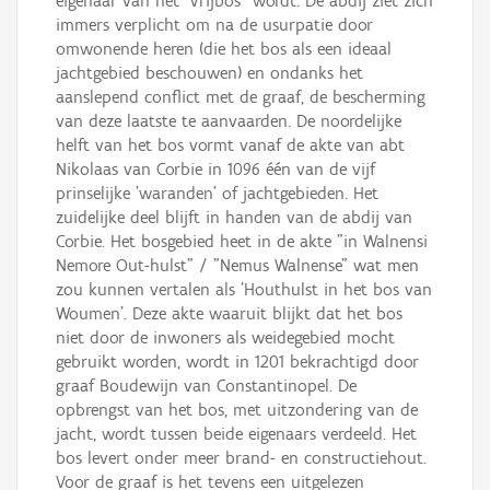
eigenaar van het "Vrijbos" wordt. De abdij ziet zich
immers verplicht om na de usurpatie door
omwonende heren (die het bos als een ideaal
jachtgebied beschouwen) en ondanks het
aanslepend conflict met de graaf, de bescherming
van deze laatste te aanvaarden. De noordelijke
helft van het bos vormt vanaf de akte van abt
Nikolaas van Corbie in 1096 één van de vijf
prinselijke 'waranden' of jachtgebieden. Het
zuidelijke deel blijft in handen van de abdij van
Corbie. Het bosgebied heet in de akte "in Walnensi
Nemore Out-hulst" / "Nemus Walnense" wat men
zou kunnen vertalen als 'Houthulst in het bos van
Woumen'. Deze akte waaruit blijkt dat het bos
niet door de inwoners als weidegebied mocht
gebruikt worden, wordt in 1201 bekrachtigd door
graaf Boudewijn van Constantinopel. De
opbrengst van het bos, met uitzondering van de
jacht, wordt tussen beide eigenaars verdeeld. Het
bos levert onder meer brand- en constructiehout.
Voor de graaf is het tevens een uitgelezen