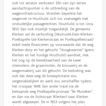
ook tot senator verkozen). Eén van zijn eerste
aandachtspunten is de uitbreiding van de
wegeninfrastructuur. Voordien beperkte het
wegennet te Houthulst zich tot voetwegels met
onduidelijke passagerechten. Houthulst is tot circa
1850 dan ook moeilijk toegankelijk. De gemeente
Klerken wil de verbinding Diksmuide-Esen-Klerken-
Poelkapelle (zie Klerkenstraat en Poelkapellestraat)
enkel mede financieren op voorwaarde dat de weg
Klerken-dorp en het gehucht "Hoogkwartier" (grens
Klerken en het huidige Houthulst) aandoet, met
het oog op de bereikbaarheid van de twee
oliemolens, de graanmolen, de brouwerij en de
wagenmakerij van dit gehucht. De bedoeling was
ook dat deze weg de bosexploitatie zou
vergemakkelijken en werk zou verschaffen tijdens
het crisisjaar 1848. Een ander tracé via de
bestaande weg Poelkapelle-prioraat "Ter Muneken",
en dan via de Stokstraat (Klerken) naar Klerken
wordt afgewezen. De in 1853 volgens het plan