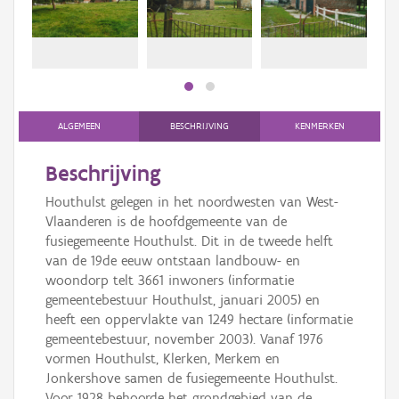
Persoon of collectief
Downloads
Hergebruik
Aanmelden
ALGEMEEN
BESCHRIJVING
KENMERKEN
Beschrijving
Houthulst gelegen in het noordwesten van West-
Vlaanderen is de hoofdgemeente van de
fusiegemeente Houthulst. Dit in de tweede helft
van de 19de eeuw ontstaan landbouw- en
woondorp telt 3661 inwoners (informatie
gemeentebestuur Houthulst, januari 2005) en
heeft een oppervlakte van 1249 hectare (informatie
gemeentebestuur, november 2003). Vanaf 1976
vormen Houthulst, Klerken, Merkem en
Jonkershove samen de fusiegemeente Houthulst.
Voor 1928 behoorde het grondgebied van de