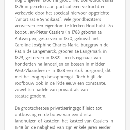
nog ongeveer 1900 ha groot. Het bos wordt vanaf
1826 in percelen aan particulieren verkocht en
verkaveld door het speciaal hiervoor opgerichte
"Amortisatie Syndikaat". Vele grondbezitters
verwerven een eigendom te Klerken-Houthulst. Zo
koopt Jan-Pieter Cassiers (in 1788 geboren te
Antwerpen, gestorven in 1870, gehuwd met
Caroline Joséphine-Charles-Marie, burggravin de
Patin de Langemarck, geboren te Langemark in
1823, gestorven in 1882) - reeds eigenaar van
honderden ha landerijen en bossen in midden
West-Vlaanderen - in 1838 een stuk bosgrond, dit
met het oog op bosopbrengst. Toch blijft de
roofbouw ook in de 19de eeuw een constante,
zowel ten nadele van privaat als van
staatseigendom.
De grootscheepse privatiseringsgolf leidt tot
ontbossing en de bouw van een drietal
landhuizen of kastelen: het kasteel van Cassiers in
1848 (in de nabijheid van zijn enkele jaren eerder