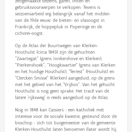
zelfgemaakte bezems, garen, linten en
gebruiksvoorwerpen te verkopen. Tevens is
seizoensarbeid erg belangrijk vanaf het midden
van de 19de eeuw: de bieten- en vlasoogst in
Frankrijk, de hoppepluk in Poperinge en de
cichorei-oogst.
Op de Atlas der Buurtwegen van Klerken-
Houthulst (circa 1843) zijn de gehuchten
"Zwartegat" (grens Jonkershove en Klerken),
"Pierkenshoek", "Hoogkwartier" (grens van Klerken
en het huidige Houthulst), "Terrest" (Houthulst) en
"Clercken Smisse" (Klerken) aangeduid, op de grens
met het gebied van het "Vrijbos". Van het gehucht
Houthulst is nog geen sprake. Het tracé van de
latere 'rijksweg' is reeds aangeduid op de Atlas.
Nog in 1848 kan Cassiers - een katholiek met
interesse voor de sociale kwestie, gesteund door de
bisschop - zich tot burgemeester van de gemeente
Klerken-Houthulst laten benoemen (later wordt hij