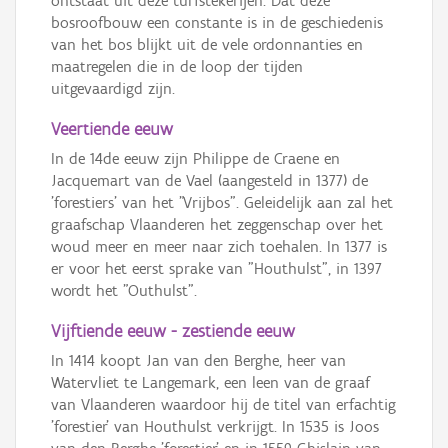
ontstaat uit deze turfstekerijen. Dat deze
bosroofbouw een constante is in de geschiedenis
van het bos blijkt uit de vele ordonnanties en
maatregelen die in de loop der tijden
uitgevaardigd zijn.
Veertiende eeuw
In de 14de eeuw zijn Philippe de Craene en
Jacquemart van de Vael (aangesteld in 1377) de
'forestiers' van het "Vrijbos". Geleidelijk aan zal het
graafschap Vlaanderen het zeggenschap over het
woud meer en meer naar zich toehalen. In 1377 is
er voor het eerst sprake van "Houthulst", in 1397
wordt het "Outhulst".
Vijftiende eeuw - zestiende eeuw
In 1414 koopt Jan van den Berghe, heer van
Watervliet te Langemark, een leen van de graaf
van Vlaanderen waardoor hij de titel van erfachtig
'forestier' van Houthulst verkrijgt. In 1535 is Joos