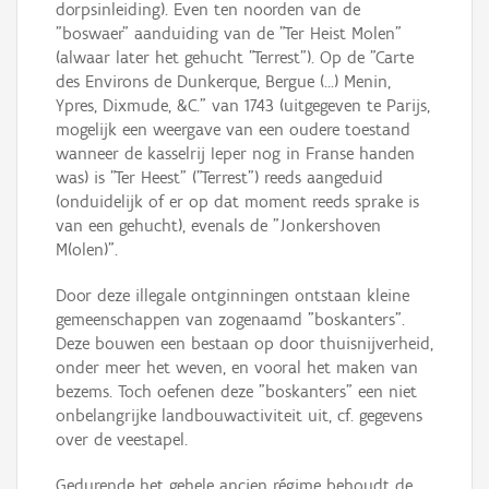
dorpsinleiding). Even ten noorden van de
"boswaer" aanduiding van de "Ter Heist Molen"
(alwaar later het gehucht "Terrest"). Op de "Carte
des Environs de Dunkerque, Bergue (...) Menin,
Ypres, Dixmude, &C." van 1743 (uitgegeven te Parijs,
mogelijk een weergave van een oudere toestand
wanneer de kasselrij Ieper nog in Franse handen
was) is "Ter Heest" ("Terrest") reeds aangeduid
(onduidelijk of er op dat moment reeds sprake is
van een gehucht), evenals de "Jonkershoven
M(olen)".
Door deze illegale ontginningen ontstaan kleine
gemeenschappen van zogenaamd "boskanters".
Deze bouwen een bestaan op door thuisnijverheid,
onder meer het weven, en vooral het maken van
bezems. Toch oefenen deze "boskanters" een niet
onbelangrijke landbouwactiviteit uit, cf. gegevens
over de veestapel.
Gedurende het gehele ancien régime behoudt de