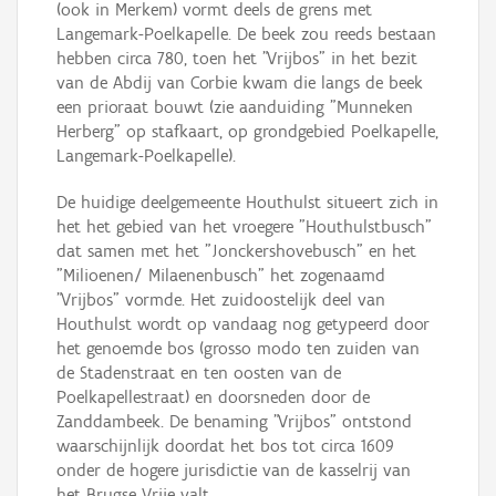
(ook in Merkem) vormt deels de grens met
Langemark-Poelkapelle. De beek zou reeds bestaan
hebben circa 780, toen het "Vrijbos" in het bezit
van de Abdij van Corbie kwam die langs de beek
een prioraat bouwt (zie aanduiding "Munneken
Herberg" op stafkaart, op grondgebied Poelkapelle,
Langemark-Poelkapelle).
De huidige deelgemeente Houthulst situeert zich in
het het gebied van het vroegere "Houthulstbusch"
dat samen met het "Jonckershovebusch" en het
"Milioenen/ Milaenenbusch" het zogenaamd
"Vrijbos" vormde. Het zuidoostelijk deel van
Houthulst wordt op vandaag nog getypeerd door
het genoemde bos (grosso modo ten zuiden van
de Stadenstraat en ten oosten van de
Poelkapellestraat) en doorsneden door de
Zanddambeek. De benaming "Vrijbos" ontstond
waarschijnlijk doordat het bos tot circa 1609
onder de hogere jurisdictie van de kasselrij van
het Brugse Vrije valt.