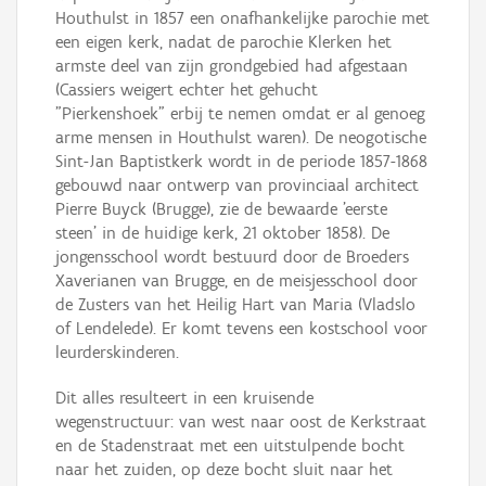
Houthulst in 1857 een onafhankelijke parochie met
een eigen kerk, nadat de parochie Klerken het
armste deel van zijn grondgebied had afgestaan
(Cassiers weigert echter het gehucht
"Pierkenshoek" erbij te nemen omdat er al genoeg
arme mensen in Houthulst waren). De neogotische
Sint-Jan Baptistkerk wordt in de periode 1857-1868
gebouwd naar ontwerp van provinciaal architect
Pierre Buyck (Brugge), zie de bewaarde 'eerste
steen' in de huidige kerk, 21 oktober 1858). De
jongensschool wordt bestuurd door de Broeders
Xaverianen van Brugge, en de meisjesschool door
de Zusters van het Heilig Hart van Maria (Vladslo
of Lendelede). Er komt tevens een kostschool voor
leurderskinderen.
Dit alles resulteert in een kruisende
wegenstructuur: van west naar oost de Kerkstraat
en de Stadenstraat met een uitstulpende bocht
naar het zuiden, op deze bocht sluit naar het