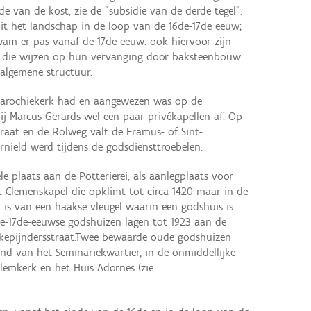
de van de kost, zie de "subsidie van de derde tegel".
t het landschap in de loop van de 16de-17de eeuw;
am er pas vanaf de 17de eeuw: ook hiervoor zijn
 die wijzen op hun vervanging door baksteenbouw
algemene structuur.
n parochiekerk had en aangewezen was op de
bij Marcus Gerards wel een paar privékapellen af. Op
raat en de Rolweg valt de Eramus- of Sint-
nield werd tijdens de godsdiensttroebelen.
le plaats aan de Potterierei, als aanlegplaats voor
t-Clemenskapel die opklimt tot circa 1420 maar in de
 is van een haakse vleugel waarin een godshuis is
e-17de-eeuwse godshuizen lagen tot 1923 aan de
ijkepijndersstraat.Twee bewaarde oude godshuizen
rand van het Seminariekwartier, in de onmiddellijke
lemkerk en het Huis Adornes (zie