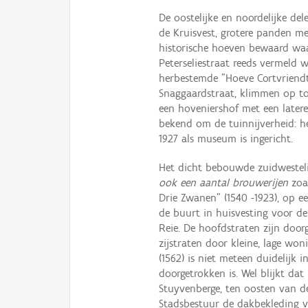
De oostelijke en noordelijke de
de Kruisvest, grotere panden m
historische hoeven bewaard wa
Peterseliestraat reeds vermeld
herbestemde "Hoeve Cortvriendt
Snaggaardstraat, klimmen op tot
een hoveniershof met een later
bekend om de tuinnijverheid: h
1927 als museum is ingericht.
Het dicht bebouwde zuidwesteli
ook een aantal brouwerijen
zoal
Drie Zwanen" (1540 -1923), op 
de buurt in huisvesting voor de
Reie. De hoofdstraten zijn doo
zijstraten door kleine, lage wo
(1562) is niet meteen duidelijk
doorgetrokken is. Wel blijkt dat
Stuyvenberge, ten oosten van de 
Stadsbestuur de dakbekleding 