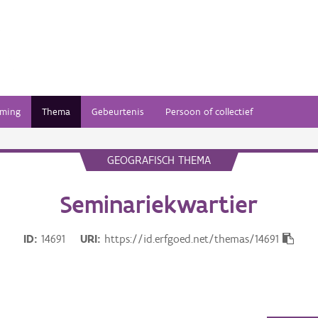
ming
Thema
Gebeurtenis
Persoon of collectief
GEOGRAFISCH THEMA
Seminariekwartier
ID
14691
URI
https://id.erfgoed.net/themas/14691