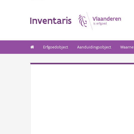
Inventaris
Erfgoedobject
Aanduidingsobject
Waarne