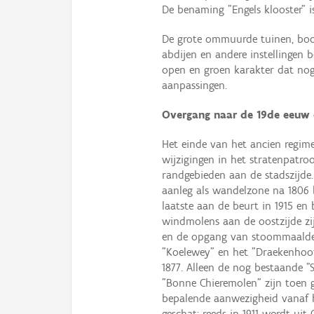
De benaming "Engels klooster" i
De grote ommuurde tuinen, boo
abdijen en andere instellingen 
open en groen karakter dat nog
aanpassingen.
Overgang naar de 19de eeuw e
Het einde van het ancien regime 
wijzigingen in het stratenpatr
randgebieden aan de stadszijde
aanleg als wandelzone na 1806 
laatste aan de beurt in 1915 en
windmolens aan de oostzijde zij
en de opgang van stoommaalderi
"Koelewey" en het "Draekenhoofd
1877. Alleen de nog bestaande "
"Bonne Chieremolen" zijn toen 
bepalende aanwezigheid vanaf 
geschat: reeds in 1911 wordt ui