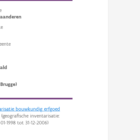
e
laanderen
te
eente
ald
(Brugge)
arisatie bouwkundig erfgoed
(geografische inventarisatie:
-01-1998
tot
31-12-2006
)