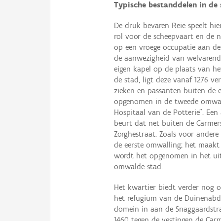
Typische bestanddelen in de 
De druk bevaren Reie speelt hier
rol voor de scheepvaart en de 
op een vroege occupatie aan de 
de aanwezigheid van welvarend
eigen kapel op de plaats van het
de stad, ligt deze vanaf 1276 v
zieken en passanten buiten de e
opgenomen in de tweede omwalli
Hospitaal van de Potterie". Een 
beurt dat net buiten de Carmer
Zorghestraat. Zoals voor andere 
de eerste omwalling; het maakt 
wordt het opgenomen in het uit
omwalde stad.
Het kwartier biedt verder nog
het refugium van de Duinenabdi
domein in aan de Snaggaardstraa
1460 tegen de vestingen de Carm