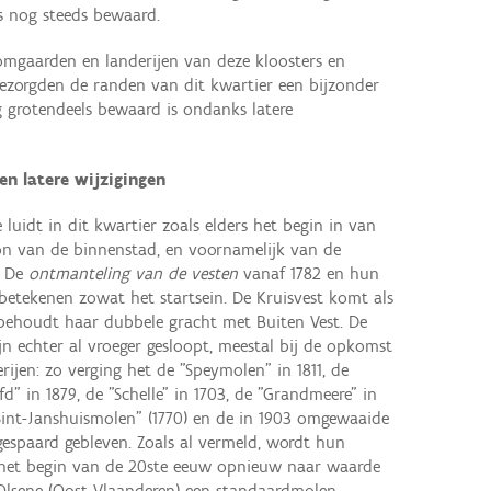
s nog steeds bewaard.
mgaarden en landerijen van deze kloosters en
bezorgden de randen van dit kwartier een bijzonder
 grotendeels bewaard is ondanks latere
n latere wijzigingen
luidt in dit kwartier zoals elders het begin in van
oon van de binnenstad, en voornamelijk van de
. De
ontmanteling van de vesten
vanaf 1782 en hun
betekenen zowat het startsein. De Kruisvest komt als
 behoudt haar dubbele gracht met Buiten Vest. De
n echter al vroeger gesloopt, meestal bij de opkomst
jen: zo verging het de "Speymolen" in 1811, de
" in 1879, de "Schelle" in 1703, de "Grandmeere" in
Sint-Janshuismolen" (1770) en de in 1903 omgewaaide
gespaard gebleven. Zoals al vermeld, wordt hun
het begin van de 20ste eeuw opnieuw naar waarde
t Olsene (Oost-Vlaanderen) een standaardmolen