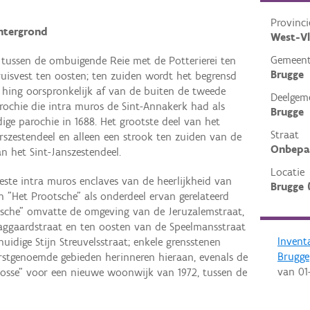
Provinci
htergrond
West-V
Gemeen
t tussen de ombuigende Reie met de Potterierei ten
Brugge
uisvest ten oosten; ten zuiden wordt het begrensd
 hing oorspronkelijk af van de buiten de tweede
Deelgem
rochie die intra muros de Sint-Annakerk had als
Brugge
ige parochie in 1688. Het grootste deel van het
Straat
szestendeel en alleen een strook ten zuiden van de
Onbepa
n het Sint-Janszestendeel.
Locatie
este intra muros enclaves van de heerlijkheid van
Brugge 
n "Het Prootsche" als onderdeel ervan gerelateerd
tsche" omvatte de omgeving van de Jeruzalemstraat,
aggaardstraat en ten oosten van de Speelmansstraat
Invent
uidige Stijn Streuvelsstraat; enkele grensstenen
Brugge
erstgenoemde gebieden herinneren hieraan, evenals de
van
01
osse" voor een nieuwe woonwijk van 1972, tussen de