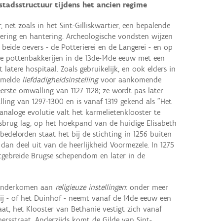
stadsstructuur tijdens het ancien regime
, net zoals in het Sint-Gilliskwartier, een bepalende
nering en hantering. Archeologische vondsten wijzen
beide oevers - de Potterierei en de Langerei - en op
e pottenbakkerijen in de 13de-14de eeuw met een
 latere hospitaal. Zoals gebruikelijk, en ook elders in
ermelde
liefdadigheidsinstelling
voor aankomende
erste omwalling van 1127-1128; ze wordt pas later
ng van 1297-1300 en is vanaf 1319 gekend als "Het
analoge evolutie valt het karmelietenklooster te
sbrug lag, op het hoekpand van de huidige Elisabeth
bedelorden staat het bij de stichting in 1256 buiten
dan deel uit van de heerlijkheid Voormezele. In 1275
gebreide Brugse schependom en later in de
 onderkomen aan
religieuze instellingen
: onder meer
j - of het Duinhof - neemt vanaf de 14de eeuw een
t, het Klooster van Bethanië vestigt zich vanaf
ersstraat. Anderzijds komt de Gilde van Sint-