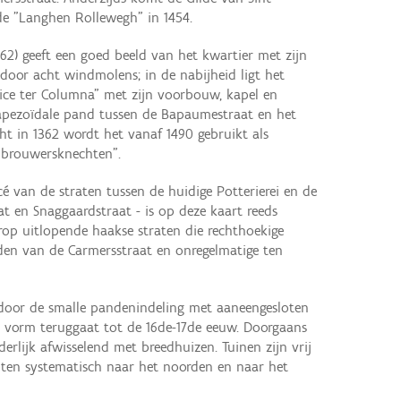
de "Langhen Rollewegh" in 1454.
62) geeft een goed beeld van het kwartier met zijn
 door acht windmolens; in de nabijheid ligt het
ce ter Columna" met zijn voorbouw, kapel en
rapezoïdale pand tussen de Bapaumestraat en het
cht in 1362 wordt het vanaf 1490 gebruikt als
 brouwersknechten".
 van de straten tussen de huidige Potterierei en de
at en Snaggaardstraat - is op deze kaart reeds
erop uitlopende haakse straten die rechthoekige
n van de Carmersstraat en onregelmatige ten
p door de smalle pandenindeling met aaneengesloten
 vorm teruggaat tot de 16de-17de eeuw. Doorgaans
erlijk afwisselend met breedhuizen. Tuinen zijn vrij
roten systematisch naar het noorden en naar het