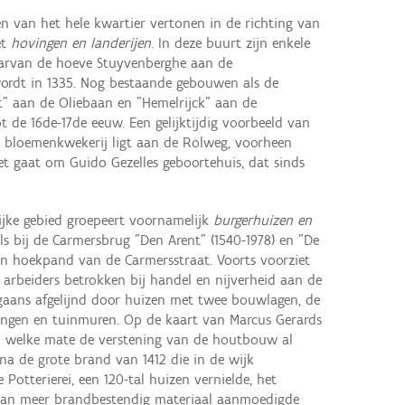
len van het hele kwartier vertonen in de richting van
et
hovingen en landerijen
. In deze buurt zijn enkele
arvan de hoeve Stuyvenberghe aan de
 wordt in 1335. Nog bestaande gebouwen als de
" aan de Oliebaan en "Hemelrijck" aan de
 de 16de-17de eeuw. Een gelijktijdig voorbeeld van
e bloemenkwekerij ligt aan de Rolweg, voorheen
et gaat om Guido Gezelles geboortehuis, dat sinds
jke gebied groepeert voornamelijk
burgerhuizen en
s bij de Carmersbrug "Den Arent" (1540-1978) en "De
een hoekpand van de Carmersstraat. Voorts voorziet
 arbeiders betrokken bij handel en nijverheid aan de
rgaans afgelijnd door huizen met twee bouwlagen, de
ningen en tuinmuren. Op de kaart van Marcus Gerards
 in welke mate de verstening van de houtbouw al
 na de grote brand van 1412 die in de wijk
Potterierei, een 120-tal huizen vernielde, het
van meer brandbestendig materiaal aanmoedigde