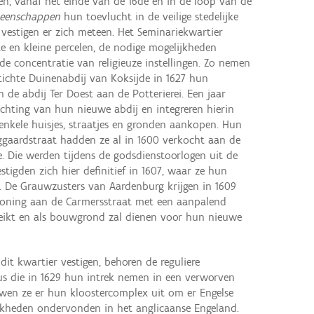
n, vanaf het einde van de 16de en in de loop van de
meenschappen
hun toevlucht in de veilige stedelijke
vestigen er zich meteen. Het Seminariekwartier
e en kleine percelen, de nodige mogelijkheden
de concentratie van religieuze instellingen. Zo nemen
tichte Duinenabdij van Koksijde in 1627 hun
 de abdij Ter Doest aan de Potterierei. Een jaar
chting van hun nieuwe abdij en integreren hierin
nkele huisjes, straatjes en gronden aankopen. Hun
ggaardstraat hadden ze al in 1600 verkocht aan de
e. Die werden tijdens de godsdienstoorlogen uit de
estigden zich hier definitief in 1607, waar ze hun
 De Grauwzusters van Aardenburg krijgen in 1609
woning aan de Carmersstraat met een aanpalend
reikt en als bouwgrond zal dienen voor hun nieuwe
dit kwartier vestigen, behoren de reguliere
s die in 1629 hun intrek nemen in een verworven
wen ze er hun kloostercomplex uit om er Engelse
ijkheden ondervonden in het anglicaanse Engeland.