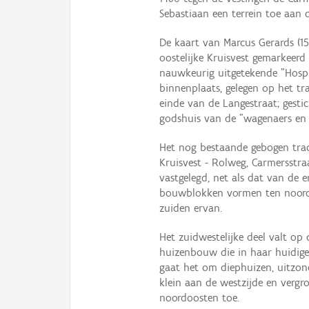
Sebastiaan een terrein toe aan 
De kaart van Marcus Gerards (15
oostelijke Kruisvest gemarkeerd
nauwkeurig uitgetekende "Hospi
binnenplaats, gelegen op het t
einde van de Langestraat; gesti
godshuis van de "wagenaers en
Het nog bestaande gebogen tracé
Kruisvest - Rolweg, Carmersstra
vastgelegd, net als dat van de 
bouwblokken vormen ten noorde
zuiden ervan.
Het zuidwestelijke deel valt o
huizenbouw die in haar huidige
gaat het om diephuizen, uitzond
klein aan de westzijde en verg
noordoosten toe.