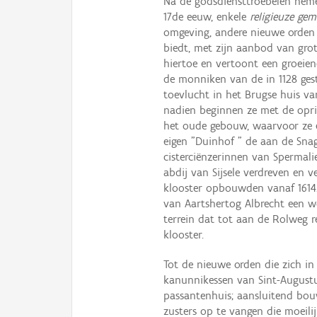
Na de godsdiensttroebelen neme
17de eeuw, enkele
religieuze ge
omgeving, andere nieuwe orden 
biedt, met zijn aanbod van grot
hiertoe en vertoont een groeien
de monniken van de in 1128 ges
toevlucht in het Brugse huis van
nadien beginnen ze met de opri
het oude gebouw, waarvoor ze e
eigen "Duinhof " de aan de Sna
cisterciënzerinnen van Spermali
abdij van Sijsele verdreven en v
klooster opbouwden vanaf 1614.
van Aartshertog Albrecht een 
terrein dat tot aan de Rolweg 
klooster.
Tot de nieuwe orden die zich in 
kanunnikessen van Sint-Augustu
passantenhuis; aansluitend bou
zusters op te vangen die moeil