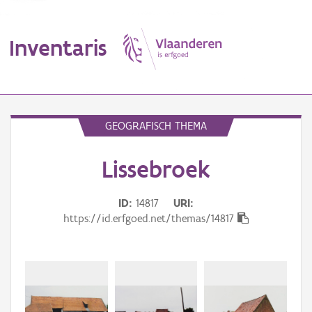
Inventaris
MENU
GEOGRAFISCH THEMA
Lissebroek
Erfgoedobject
Aanduidingsobject
ID
14817
URI
https://id.erfgoed.net/themas/14817
Waarneming
Thema
Gebeurtenis