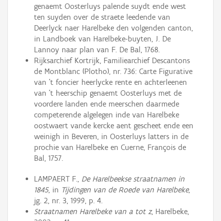
genaemt Oosterluys palende suydt ende west
ten suyden over de straete leedende van
Deerlyck naer Harelbeke den volgenden canton,
in Landboek van Harelbeke-buyten, J. De
Lannoy naar plan van F. De Bal, 1768.
Rijksarchief Kortrijk, Familiearchief Descantons
de Montblanc (Plotho), nr. 736: Carte Figurative
van 't foncier heerlycke rente en achterleenen
van 't heerschip genaemt Oosterluys met de
voordere landen ende meerschen daarmede
competerende algelegen inde van Harelbeke
oostwaert vande kercke aent gescheet ende een
weinigh in Beveren, in Oosterluys latters in de
prochie van Harelbeke en Cuerne, François de
Bal, 1757.
LAMPAERT F.,
De Harelbeekse straatnamen in
1845
, in
Tijdingen van de Roede van Harelbeke
,
jg. 2, nr. 3, 1999, p. 4.
Straatnamen Harelbeke van a tot z
, Harelbeke,