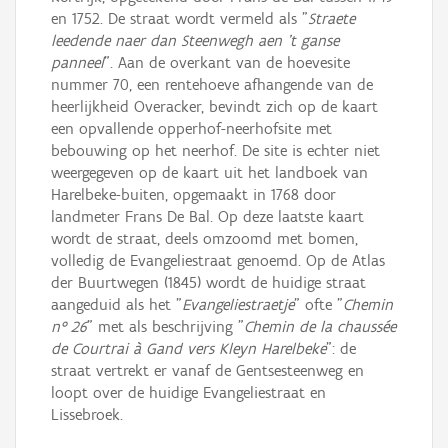
en 1752. De straat wordt vermeld als "
Straete
leedende naer dan Steenwegh aen 't ganse
panneel
". Aan de overkant van de hoevesite
nummer 70, een rentehoeve afhangende van de
heerlijkheid Overacker, bevindt zich op de kaart
een opvallende opperhof-neerhofsite met
bebouwing op het neerhof. De site is echter niet
weergegeven op de kaart uit het landboek van
Harelbeke-buiten, opgemaakt in 1768 door
landmeter Frans De Bal. Op deze laatste kaart
wordt de straat, deels omzoomd met bomen,
volledig de Evangeliestraat genoemd. Op de Atlas
der Buurtwegen (1845) wordt de huidige straat
aangeduid als het "
Evangeliestraetje
" ofte "
Chemin
n° 26
" met als beschrijving "
Chemin de la chaussée
de Courtrai à Gand vers Kleyn Harelbeke
": de
straat vertrekt er vanaf de Gentsesteenweg en
loopt over de huidige Evangeliestraat en
Lissebroek.