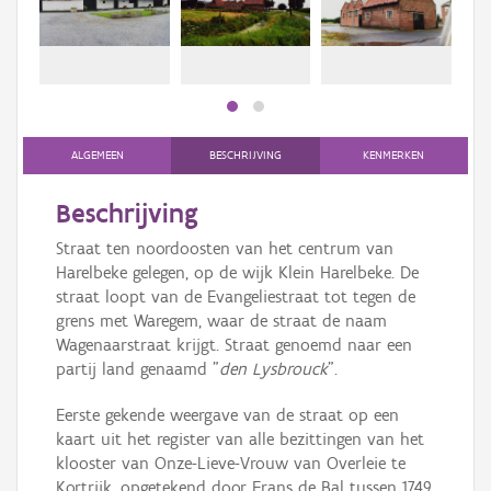
Persoon of collectief
Downloads
Hergebruik
Aanmelden
ALGEMEEN
BESCHRIJVING
KENMERKEN
Beschrijving
Straat ten noordoosten van het centrum van
Harelbeke gelegen, op de wijk Klein Harelbeke. De
straat loopt van de Evangeliestraat tot tegen de
grens met Waregem, waar de straat de naam
Wagenaarstraat krijgt. Straat genoemd naar een
partij land genaamd "
den Lysbrouck
".
Eerste gekende weergave van de straat op een
kaart uit het register van alle bezittingen van het
klooster van Onze-Lieve-Vrouw van Overleie te
Kortrijk, opgetekend door Frans de Bal tussen 1749