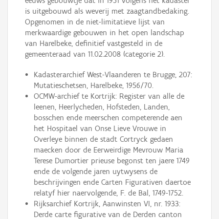
eeuws gebouwtje dat in 1951 volgens het kadaster
is uitgebouwd als weverij met zaagtandbedaking.
Opgenomen in de niet-limitatieve lijst van
merkwaardige gebouwen in het open landschap
van Harelbeke, definitief vastgesteld in de
gemeenteraad van 11.02.2008 (categorie 2).
Kadasterarchief West-Vlaanderen te Brugge, 207:
Mutatieschetsen, Harelbeke, 1956/70.
OCMW-archief te Kortrijk: Register van alle de
leenen, Heerlycheden, Hofsteden, Landen,
bosschen ende meerschen competerende aen
het Hospitael van Onse Lieve Vrouwe in
Overleye binnen de stadt Cortryck gedaen
maecken door de Eerweirdige Mevrouw Maria
Terese Dumortier prieuse begonst ten jaere 1749
ende de volgende jaren uytwysens de
beschrijvingen ende Carten Figurativen daertoe
relatyf hier naervolgende, F. de Bal, 1749-1752.
Rijksarchief Kortrijk, Aanwinsten VI, nr. 1933:
Derde carte figurative van de Derden canton