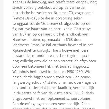
Thans is de landweg, met geasfalteerd wegdek, nog
steeds volledig onbebouwd op de vermelde
historische hoevesite na. Nummer 70, zogenaamd
"
Ferme Devos
", site die in oorsprong zeker
teruggaat tot de 18de eeuw cf. afgebeeld op de
figuratieve kaart van de heerlijkheid Oosterluys
van 1757 en op de kaart uit het landboek van
Harelbeke-buiten, opgemaakt in 1768 door
landmeter Frans De Bal en thans bewaard in het
Rijksarchief te Kortrijk. Thans hoeve met losse
bestanddelen rondom een erf met grind, quasi
nog volledig omwald en aan straatzijde afgesloten
door een betonnen hek met buisleuningpoort.
Woonhuis herbouwd in de jaren 1950-1960. Wit
beschilderde bijgebouwen zoals een 18de-eeuws,
langwerpig schuur-/ stalvolume met overkragende
dakrand en sleepdakje met laadluik, vermoedelijk
in de eerste helft van de 20ste eeuw (1935?) deels
uitgebouwd met een bijkomend schuurvolume.
Aan de erfingang staat een vermoedelijk 19de-