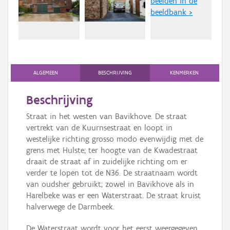
beelden in de
Persoon of collectief
beeldbank >
Downloads
Hergebruik
Aanmelden
ALGEMEEN
BESCHRIJVING
KENMERKEN
Beschrijving
Straat in het westen van Bavikhove. De straat
vertrekt van de Kuurnsestraat en loopt in
westelijke richting grosso modo evenwijdig met de
grens met Hulste; ter hoogte van de Kwadestraat
draait de straat af in zuidelijke richting om er
verder te lopen tot de N36. De straatnaam wordt
van oudsher gebruikt; zowel in Bavikhove als in
Harelbeke was er een Waterstraat. De straat kruist
halverwege de Darmbeek.
De Waterstraat wordt voor het eerst weergegeven