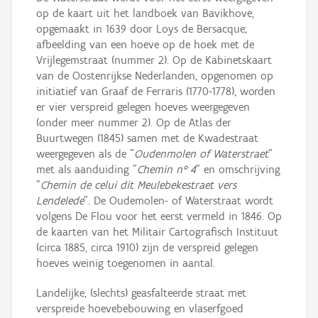
op de kaart uit het landboek van Bavikhove,
opgemaakt in 1639 door Loys de Bersacque;
afbeelding van een hoeve op de hoek met de
Vrijlegemstraat (nummer 2). Op de Kabinetskaart
van de Oostenrijkse Nederlanden, opgenomen op
initiatief van Graaf de Ferraris (1770-1778), worden
er vier verspreid gelegen hoeves weergegeven
(onder meer nummer 2). Op de Atlas der
Buurtwegen (1845) samen met de Kwadestraat
weergegeven als de "
Oudenmolen of Waterstraet
"
met als aanduiding "
Chemin n° 4
" en omschrijving
"
Chemin de celui dit Meulebekestraet vers
Lendelede
". De Oudemolen- of Waterstraat wordt
volgens De Flou voor het eerst vermeld in 1846. Op
de kaarten van het Militair Cartografisch Instituut
(circa 1885, circa 1910) zijn de verspreid gelegen
hoeves weinig toegenomen in aantal.
Landelijke, (slechts) geasfalteerde straat met
verspreide hoevebebouwing en vlaserfgoed