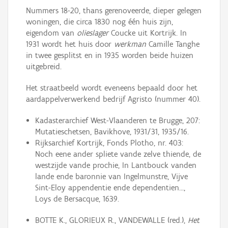
Nummers 18-20, thans gerenoveerde, dieper gelegen
woningen, die circa 1830 nog één huis zijn,
eigendom van
olieslager
Coucke uit Kortrijk. In
1931 wordt het huis door
werkman
Camille Tanghe
in twee gesplitst en in 1935 worden beide huizen
uitgebreid.
Het straatbeeld wordt eveneens bepaald door het
aardappelverwerkend bedrijf Agristo (nummer 40).
Kadasterarchief West-Vlaanderen te Brugge, 207:
Mutatieschetsen, Bavikhove, 1931/31, 1935/16.
Rijksarchief Kortrijk, Fonds Plotho, nr. 403:
Noch eene ander spliete vande zelve thiende, de
westzijde vande prochie, In Lantbouck vanden
lande ende baronnie van Ingelmunstre, Vijve
Sint-Eloy appendentie ende dependentien...,
Loys de Bersacque, 1639.
BOTTE K., GLORIEUX R., VANDEWALLE (red.),
Het