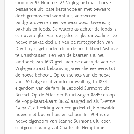
(nummer 9). Nummer 2/ Vrijlegemstraat: hoeve
bestaande uit losse bestanddelen met bewaard
doch gerenoveerd woonhuis, verdwenen
landgebouwen en een verwaarloosd, tweeledig
bakhuis en loods. De waterplas achter de loods is
een overblijfsel van de gedeeltelijke omwalling. De
hoeve maakte deel uit van de rentegronden van
Duyfhuyse, gehouden door de heerlijkheid Aishove
te Kruishoutem. Eén van de kaarten uit het
landboek van 1639 geeft aan de overzijde van de
Vrijlegemstraat bebouwing weer die eveneens tot
de hoeve behoort. Op een schets van de hoeve
van 1651 afgebeeld zonder omwalling. In 1834
eigendom van de familie Leopold Surmont uit
Brussel. Op de Atlas der Buurtwegen (1845) en op
de Popp-kaart-kaart (1856) aangeduid als "
Ferme
Lavens
"; afbeelding van een gedeeltelijk omwalde
hoeve met boerenhuis en schuur. In 1904 is de
hoeve eigendom van Jeanne Surmont uit Ieper,
echtgenote van graaf Charles de Hemptinne.