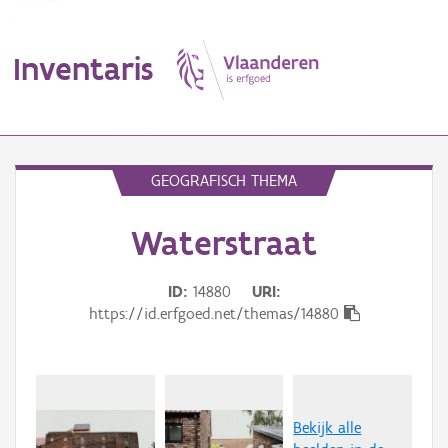
Inventaris
MENU
GEOGRAFISCH THEMA
Waterstraat
Erfgoedobject
Aanduidingsobject
ID
14880
URI
https://id.erfgoed.net/themas/14880
Waarneming
Thema
Gebeurtenis
Bekijk alle