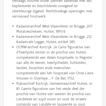
Eénlaags volume onder pannen zadeldak met wit
bepleisterde en beschilderde voorgevel en
okerkleurige zijgevel. Rechthoekige openingen met
vernieuwd houtwerk.
Kadasterarchief West-Vlaanderen te Brugge, 207:
Mutatieschetsen, Hulste, 1891/6.
Kadasterarchief West-Vlaanderen te Brugge, 212:
Kadastrale Legger, Hulste, artikel 385.
OCMW-archief Kortrijk: 2e Carte figurative van
d’heerlycke renten in de prochie van Hulste
competerende aen desen hospitaele, in Register
van alle de leenen, heerlycheden, hofsteden,
landen, bosschen ende meerschen
competerende aen het hospitael van Onse Lieve
Vrouwe in Overleye..., F. De Bal, 1752.
Rijksarchief Kortrijk, Gemeentearchief Hulste, nr.
81: Caerte figurative van het sesde deel der
prochie van Hulste van westen de prochie van
Lendelede en suyd noort en oost de straete
comende van Lendele en loopende so oost