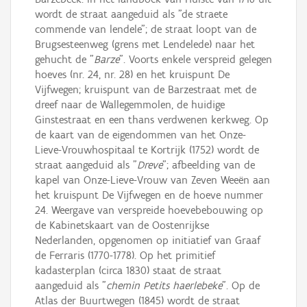
wordt de straat aangeduid als "de straete
commende van lendele"; de straat loopt van de
Brugsesteenweg (grens met Lendelede) naar het
gehucht de "
Barze
". Voorts enkele verspreid gelegen
hoeves (nr. 24, nr. 28) en het kruispunt De
Vijfwegen; kruispunt van de Barzestraat met de
dreef naar de Wallegemmolen, de huidige
Ginstestraat en een thans verdwenen kerkweg. Op
de kaart van de eigendommen van het Onze-
Lieve-Vrouwhospitaal te Kortrijk (1752) wordt de
straat aangeduid als "
Dreve
"; afbeelding van de
kapel van Onze-Lieve-Vrouw van Zeven Weeën aan
het kruispunt De Vijfwegen en de hoeve nummer
24. Weergave van verspreide hoevebebouwing op
de Kabinetskaart van de Oostenrijkse
Nederlanden, opgenomen op initiatief van Graaf
de Ferraris (1770-1778). Op het primitief
kadasterplan (circa 1830) staat de straat
aangeduid als "
chemin Petits haerlebeke
". Op de
Atlas der Buurtwegen (1845) wordt de straat