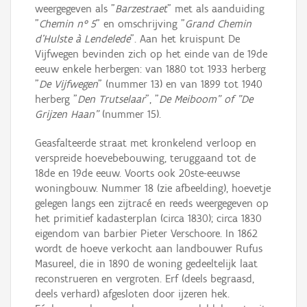
weergegeven als "
Barzestraet
" met als aanduiding
"
Chemin n° 5
" en omschrijving "
Grand Chemin
d'Hulste à Lendelede
". Aan het kruispunt De
Vijfwegen bevinden zich op het einde van de 19de
eeuw enkele herbergen: van 1880 tot 1933 herberg
"
De Vijfwegen
" (nummer 13) en van 1899 tot 1940
herberg "
Den Trutselaar
", "
De Meiboom" of "
De
Grijzen Haan
"
(nummer 15).
Geasfalteerde straat met kronkelend verloop en
verspreide hoevebebouwing, teruggaand tot de
18de en 19de eeuw. Voorts ook 20ste-eeuwse
woningbouw. Nummer 18 (zie afbeelding), hoevetje
gelegen langs een zijtracé en reeds weergegeven op
het primitief kadasterplan (circa 1830); circa 1830
eigendom van barbier Pieter Verschoore. In 1862
wordt de hoeve verkocht aan landbouwer Rufus
Masureel, die in 1890 de woning gedeeltelijk laat
reconstrueren en vergroten. Erf (deels begraasd,
deels verhard) afgesloten door ijzeren hek.