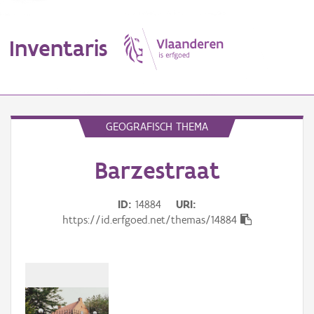
Inventaris
MENU
GEOGRAFISCH THEMA
Barzestraat
Erfgoedobject
Aanduidingsobject
ID
14884
URI
https://id.erfgoed.net/themas/14884
Waarneming
Thema
Gebeurtenis