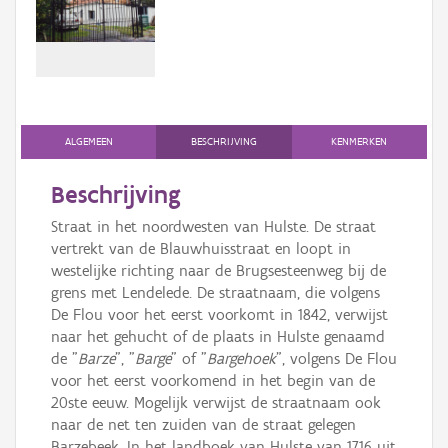
Persoon of collectief
Downloads
Hergebruik
Aanmelden
ALGEMEEN
BESCHRIJVING
KENMERKEN
Beschrijving
Straat in het noordwesten van Hulste. De straat
vertrekt van de Blauwhuisstraat en loopt in
westelijke richting naar de Brugsesteenweg bij de
grens met Lendelede. De straatnaam, die volgens
De Flou voor het eerst voorkomt in 1842, verwijst
naar het gehucht of de plaats in Hulste genaamd
de "
Barze
", "
Barge
" of "
Bargehoek
", volgens De Flou
voor het eerst voorkomend in het begin van de
20ste eeuw. Mogelijk verwijst de straatnaam ook
naar de net ten zuiden van de straat gelegen
Barzebeek. In het landboek van Hulste van 1716 uit