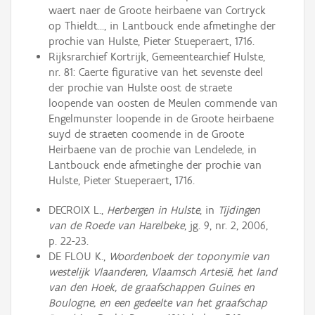
waert naer de Groote heirbaene van Cortryck
op Thieldt..., in Lantbouck ende afmetinghe der
prochie van Hulste, Pieter Stueperaert, 1716.
Rijksrarchief Kortrijk, Gemeentearchief Hulste,
nr. 81: Caerte figurative van het sevenste deel
der prochie van Hulste oost de straete
loopende van oosten de Meulen commende van
Engelmunster loopende in de Groote heirbaene
suyd de straeten coomende in de Groote
Heirbaene van de prochie van Lendelede, in
Lantbouck ende afmetinghe der prochie van
Hulste, Pieter Stueperaert, 1716.
DECROIX L.,
Herbergen in Hulste
, in
Tijdingen
van de Roede van Harelbeke
, jg. 9, nr. 2, 2006,
p. 22-23.
DE FLOU K.,
Woordenboek der toponymie van
westelijk Vlaanderen, Vlaamsch Artesië, het land
van den Hoek, de graafschappen Guines en
Boulogne, en een gedeelte van het graafschap