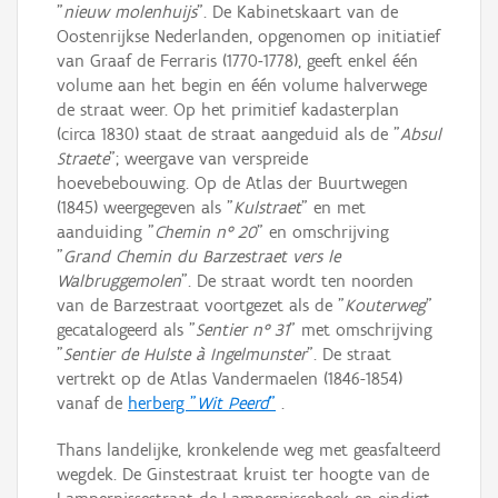
"
nieuw molenhuijs
". De Kabinetskaart van de
Oostenrijkse Nederlanden, opgenomen op initiatief
van Graaf de Ferraris (1770-1778), geeft enkel één
volume aan het begin en één volume halverwege
de straat weer. Op het primitief kadasterplan
(circa 1830) staat de straat aangeduid als de "
Absul
Straete
"; weergave van verspreide
hoevebebouwing. Op de Atlas der Buurtwegen
(1845) weergegeven als "
Kulstraet
" en met
aanduiding "
Chemin n° 20
" en omschrijving
"
Grand Chemin du Barzestraet vers le
Walbruggemolen
". De straat wordt ten noorden
van de Barzestraat voortgezet als de "
Kouterweg
"
gecatalogeerd als "
Sentier n° 31
" met omschrijving
"
Sentier de Hulste à Ingelmunster
". De straat
vertrekt op de Atlas Vandermaelen (1846-1854)
vanaf de
herberg "
Wit Peerd
"
.
Thans landelijke, kronkelende weg met geasfalteerd
wegdek. De Ginstestraat kruist ter hoogte van de