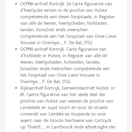
OCMW-archief Kortrijk: 2e Carte figurative van
d’heerlycke renten in de prochie van Hulste
competerende aen desen hospitaele, in Register
van alle de leenen, heerlycheden, hofsteden,
landen, bosschen ende meerschen
competerende aen het hospitael van Onse Lieve
Vrouwe in Overleye..., F. De Bal, 1752.
OCMW-archief Kortrijk: Carte figurative van
d'hofstede in Hulste, in Register van alle de
leenen, heerlycheden, hofsteden, landen,
bosschen ende meerschen competerende aen
het hospitael van Onse Lieve Vrouwe in
Overleye..., F. De Bal, 1752.
Rijksarchief Kortrijk, Gemeentearchief Hulste, nr.
81: Caerte figurative van het sesde deel der
prochie van Hulste van westen de prochie van
Lendelede en suyd noort en oost de straete
comende van Lendele en loopende so oost
waert naer de Groote heirbaene van Cortryck
op Thieldt..., in Lantbouck ende afmetinghe der