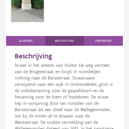
Persoon of collectief
Downloads
Hergebruik
Aanmelden
ALGEMEEN
BESCHRIJVING
KENMERKEN
Beschrijving
Straat in het westen van Hulste. De weg vertrekt
van de Brugsestraat en loopt in noordelijke
richting naar de Barzestraat. Straatnaam
verwijzend naar een wijk in Oostrozebeke; ginst is
de volksbenaming voor de gaspeldoorn en de
benaming voor de brem of heidebrem. De straat
liep in oorsprong door ten noorden van de
Barzestraat als een dreef naar de Wallegemmolen,
om bij de molen af te draaien naar de
Wantestraat. De oudste vermelding van de
Wallegemmolen dateert van 1445. In het twintigste