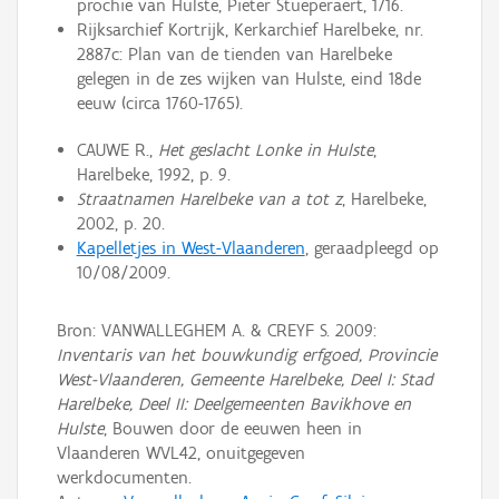
prochie van Hulste, Pieter Stueperaert, 1716.
Rijksarchief Kortrijk, Kerkarchief Harelbeke, nr.
2887c: Plan van de tienden van Harelbeke
gelegen in de zes wijken van Hulste, eind 18de
eeuw (circa 1760-1765).
CAUWE R.,
Het geslacht Lonke in Hulste
,
Harelbeke, 1992, p. 9.
Straatnamen Harelbeke van a tot z
, Harelbeke,
2002, p. 20.
Kapelletjes in West-Vlaanderen
, geraadpleegd op
10/08/2009.
Bron: VANWALLEGHEM A. & CREYF S. 2009:
Inventaris van het bouwkundig erfgoed, Provincie
West-Vlaanderen, Gemeente Harelbeke, Deel I: Stad
Harelbeke, Deel II: Deelgemeenten Bavikhove en
Hulste
, Bouwen door de eeuwen heen in
Vlaanderen WVL42, onuitgegeven
werkdocumenten.