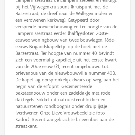
Lampernissestraat de Lampernissebeek en eindigt
bij het Vijfwegenkruispunt (kruispunt met de
Barzestraat, de dreef naar de Wallegemmolen en
een verdwenen kerkweg). Getypeerd door
verspreide hoevebebouwing en ter hoogte van de
Lampernissestraat eerder (half)gesloten 20ste-
eeuwse woningbouw van twee bouwlagen. 18de-
eeuws Brigandskapelletje op de hoek met de
Barzestraat. Ter hoogte van nummer 40 bevindt
zich een voormalig kapelletje uit het eerste kwart
van de 20de eeuw (?), recent omgebouwd tot
brievenbus van de nieuwbouwvilla nummer 40B.
De kapel lag oorspronkelijk dwars op weg, aan het
begin van de erfoprit. Gecementeerde
baksteenbouw onder een zadeldakje met rode
daktegels. Sokkel uit natuursteenblokken en
natuurstenen rondboognis onder druiplijstje
(verdwenen Onze-Lieve-Vrouwbeeld zie foto
Kadoc). Recent aangebrachte brievenbus aan de
straatkant.