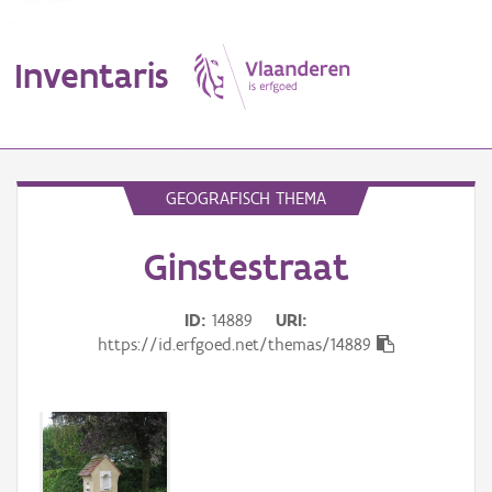
Inventaris
MENU
GEOGRAFISCH THEMA
Ginstestraat
Erfgoedobject
Aanduidingsobject
ID
14889
URI
https://id.erfgoed.net/themas/14889
Waarneming
Thema
Gebeurtenis