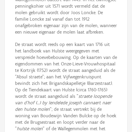
penningkohier uit 1571 wordt vermeld dat de
molen gebruikt wordt door Joos Loncke. De
familie Loncke zal vanaf dan tot 1912
onafgebroken eigenaar zijn van de molen, wanneer
een nieuwe eigenaar de molen laat afbreken.
De straat wordt reeds op een kaart van 1716 uit
het landboek van Hulste weergegeven met
verspreide hoevebebouwing. Op de kaarten van de
eigendommen van het Onze-Lieve-Vrouwhospitaal
te Kortrijk (1752) wordt de straat aangeduid als de
"Absul straete"; aan het Vijfwegenkruispunt
bevindt zich het Brigandskapelletje (Barzestraat).
Op de Tiendekaart van Hulste (circa 1760-1765)
wordt de straat aangeduid als "
straete loopende
van d'hof (...) by lendelede joseph cannaert naer
den hulste molen
"; de straat vertrekt bij de
woning van Boudewijn Vanden Bulcke op de hoek
met de Brugsestraat en loopt verder naar de
"
hulste molen
" of de Wallegemmolen met het