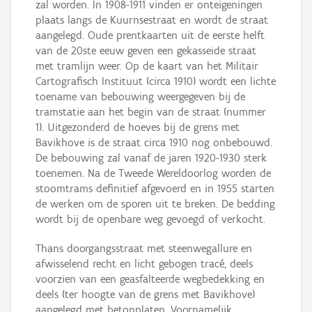
zal worden. In 1908-1911 vinden er onteigeningen
plaats langs de Kuurnsestraat en wordt de straat
aangelegd. Oude prentkaarten uit de eerste helft
van de 20ste eeuw geven een gekasseide straat
met tramlijn weer. Op de kaart van het Militair
Cartografisch Instituut (circa 1910) wordt een lichte
toename van bebouwing weergegeven bij de
tramstatie aan het begin van de straat (nummer
1). Uitgezonderd de hoeves bij de grens met
Bavikhove is de straat circa 1910 nog onbebouwd.
De bebouwing zal vanaf de jaren 1920-1930 sterk
toenemen. Na de Tweede Wereldoorlog worden de
stoomtrams definitief afgevoerd en in 1955 starten
de werken om de sporen uit te breken. De bedding
wordt bij de openbare weg gevoegd of verkocht.
Thans doorgangsstraat met steenwegallure en
afwisselend recht en licht gebogen tracé, deels
voorzien van een geasfalteerde wegbedekking en
deels (ter hoogte van de grens met Bavikhove)
aangelegd met betonplaten. Voornamelijk