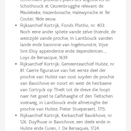
Schothouck et Ceurenbrugghe relevant de
Meulebeke, Hazenbossche, Halewynsche et Ter
Couter, 18de eeuw.
Rijksarchief Kortrijk, Fonds Plotho, nr. 403:
Noch eene ander spliete vande zelve thiende, de
westzijde vande prochie, In Lantbouck vanden
lande ende baronnie van Ingelmunstre, Vijve
Sint-Eloy appendentie ende dependentien...,
Loys de Bersacque, 1639.
Rijksarchief Kortrijk, Gemeentearchief Hulste, nr.
81: Caerte figurative van het eerste deel der
prochie van Hulste van oost suyden de prochie
van Bavichove en noort en west de heirbaene
van Cortryck op Thielt tot de dreve die loopt
naer het goed te Calfshaeghe of den Tieltschen
voetweg, in Lantbouck ende afmetinghe der
prochie van Hulste, Pieter Stueperaert, 1715.
Rijksarchief Kortrijk, Kerkarchief Bavikhove, nr.
126: Duyfhuse in Bavichove, een deele ende in
Hulste ende Curen, J. De Bersaques, 1724.