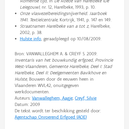
Romeinse tijd,
in
De Roede van Harelbeke (De
Leiegouw)
, nr. 12, Harelbeke, 1993, p. 10.
Onze vlasvezelbereidingsnijverheid. Jaarboek
1941. Textielcentrale
, Kortrijk, 1941, p. 147 en 149.
Straatnamen Harelbeke van a tot z
, Harelbeke,
2002, p. 38.
Hulste info
, geraadpleegd op 10/08/2009.
Bron: VANWALLEGHEM A. & CREYF S. 2009:
Inventaris van het bouwkundig erfgoed, Provincie
West-Vlaanderen, Gemeente Harelbeke, Deel I: Stad
Harelbeke, Deel II: Deelgemeenten Bavikhove en
Hulste
, Bouwen door de eeuwen heen in
Vlaanderen WVL42, onuitgegeven
werkdocumenten.
Auteurs:
Vanwalleghem, Aagje
;
Creyf, Silvie
Datum:
2009
De tekst wordt ter beschikking gesteld door:
Agentschap Onroerend Erfgoed (AOE)