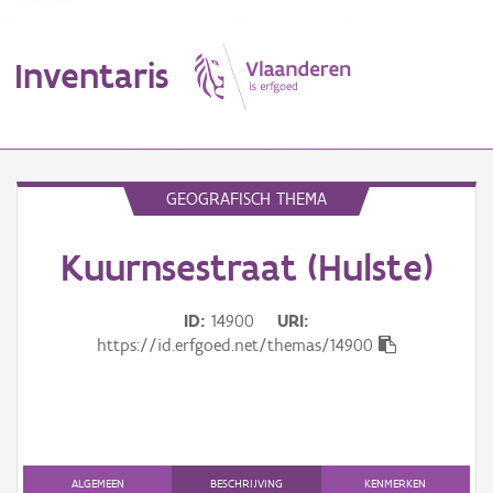
Inventaris
MENU
GEOGRAFISCH THEMA
Kuurnsestraat (Hulste)
Erfgoedobject
Aanduidingsobject
ID
14900
URI
https://id.erfgoed.net/themas/14900
Waarneming
Thema
Gebeurtenis
ALGEMEEN
BESCHRIJVING
KENMERKEN