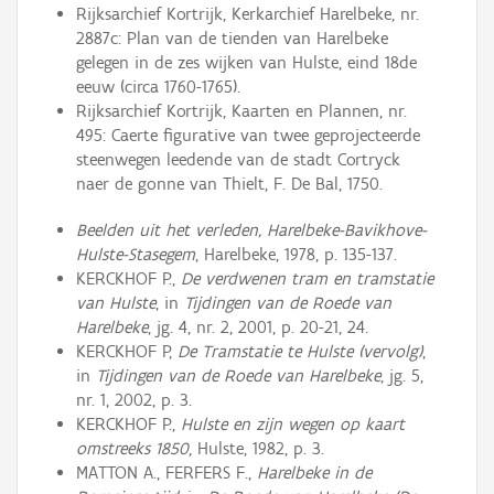
Rijksarchief Kortrijk, Kerkarchief Harelbeke, nr.
2887c: Plan van de tienden van Harelbeke
gelegen in de zes wijken van Hulste, eind 18de
eeuw (circa 1760-1765).
Rijksarchief Kortrijk, Kaarten en Plannen, nr.
495: Caerte figurative van twee geprojecteerde
steenwegen leedende van de stadt Cortryck
naer de gonne van Thielt, F. De Bal, 1750.
Beelden uit het verleden, Harelbeke-Bavikhove-
Hulste-Stasegem
, Harelbeke, 1978, p. 135-137.
KERCKHOF P.,
De verdwenen tram en tramstatie
van Hulste
, in
Tijdingen van de Roede van
Harelbeke
, jg. 4, nr. 2, 2001, p. 20-21, 24.
KERCKHOF P,
De Tramstatie te Hulste (vervolg)
,
in
Tijdingen van de Roede van Harelbeke
, jg. 5,
nr. 1, 2002, p. 3.
KERCKHOF P.,
Hulste en zijn wegen op kaart
omstreeks 1850
, Hulste, 1982, p. 3.
MATTON A., FERFERS F.,
Harelbeke in de