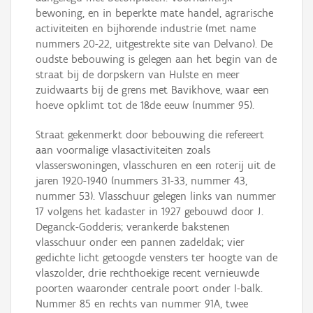
bewoning, en in beperkte mate handel, agrarische
activiteiten en bijhorende industrie (met name
nummers 20-22, uitgestrekte site van Delvano). De
oudste bebouwing is gelegen aan het begin van de
straat bij de dorpskern van Hulste en meer
zuidwaarts bij de grens met Bavikhove, waar een
hoeve opklimt tot de 18de eeuw (nummer 95).
Straat gekenmerkt door bebouwing die refereert
aan voormalige vlasactiviteiten zoals
vlasserswoningen, vlasschuren en een roterij uit de
jaren 1920-1940 (nummers 31-33, nummer 43,
nummer 53). Vlasschuur gelegen links van nummer
17 volgens het kadaster in 1927 gebouwd door J.
Deganck-Godderis; verankerde bakstenen
vlasschuur onder een pannen zadeldak; vier
gedichte licht getoogde vensters ter hoogte van de
vlaszolder, drie rechthoekige recent vernieuwde
poorten waaronder centrale poort onder I-balk.
Nummer 85 en rechts van nummer 91A, twee