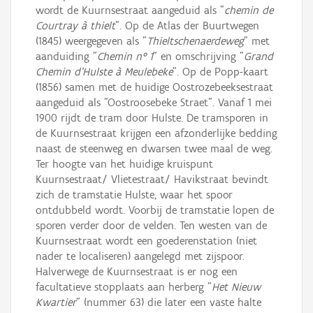
wordt de Kuurnsestraat aangeduid als "
chemin de
Courtray à thielt
". Op de Atlas der Buurtwegen
(1845) weergegeven als "
Thieltschenaerdeweg
" met
aanduiding "
Chemin n° 1
" en omschrijving "
Grand
Chemin d'Hulste à Meulebeke
". Op de Popp-kaart
(1856) samen met de huidige Oostrozebeeksestraat
aangeduid als "Oostroosebeke Straet". Vanaf 1 mei
1900 rijdt de tram door Hulste. De tramsporen in
de Kuurnsestraat krijgen een afzonderlijke bedding
naast de steenweg en dwarsen twee maal de weg.
Ter hoogte van het huidige kruispunt
Kuurnsestraat/ Vlietestraat/ Havikstraat bevindt
zich de tramstatie Hulste, waar het spoor
ontdubbeld wordt. Voorbij de tramstatie lopen de
sporen verder door de velden. Ten westen van de
Kuurnsestraat wordt een goederenstation (niet
nader te localiseren) aangelegd met zijspoor.
Halverwege de Kuurnsestraat is er nog een
facultatieve stopplaats aan herberg "
Het Nieuw
Kwartier
" (nummer 63) die later een vaste halte