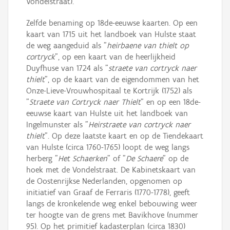
Vondelstraat).
Zelfde benaming op 18de-eeuwse kaarten. Op een
kaart van 1715 uit het landboek van Hulste staat
de weg aangeduid als "
heirbaene van thielt op
cortryck
", op een kaart van de heerlijkheid
Duyfhuse van 1724 als "
straete van cortryck naer
thielt
", op de kaart van de eigendommen van het
Onze-Lieve-Vrouwhospitaal te Kortrijk (1752) als
"
Straete van Cortryck naer Thielt
" en op een 18de-
eeuwse kaart van Hulste uit het landboek van
Ingelmunster als "
Heirstraete van cortryck naer
thielt
". Op deze laatste kaart en op de Tiendekaart
van Hulste (circa 1760-1765) loopt de weg langs
herberg "
Het Schaerken
" of "
De Schaere
" op de
hoek met de Vondelstraat. De Kabinetskaart van
de Oostenrijkse Nederlanden, opgenomen op
initiatief van Graaf de Ferraris (1770-1778), geeft
langs de kronkelende weg enkel bebouwing weer
ter hoogte van de grens met Bavikhove (nummer
95). Op het primitief kadasterplan (circa 1830)