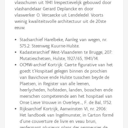
vlasschuren uit 1941 (respectievelijk gebouwd door
vlashandelaar Gerard Deplancke en door
vlaswerker O. Vercaecke uit Lendelede). Voorts
weinig kwaliteitsvolle architectuur uit de 20ste
eeuw.
Stadsarchief Harelbeke, Aanleg van wegen, nr.
575.2: Steenweg Kuurne-Hulste.
Kadasterarchief West-Vlaanderen te Brugge, 207:
Mutatieschetsen, Hulste, 1927/65, 1941/14.
OCMW-archief Kortrijk: Caerte figurative van het
goedt t'Hospitael gelegen binnen de prochien
van Bavichove ende Hulste tusschen beyde de
Plaetsen, in Register van alle leenen,
heerlycheden, hofsteden, landen, bosschen ende
meerschen competerende aen het hospitael van
Onse Lieve Vrouwe in Overleye..., F. de Bal, 1752.
Rijksarchief Kortrijk, Aanwinsten VI, nr. 2906:
Het landboek van Ingelmunster, in Carton formé
d'une couverture de livre en veau brun,
renfermant plusieurs plans des seigneuries de