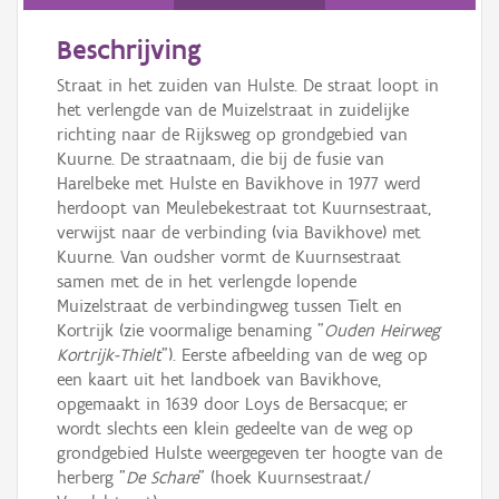
Persoon of collectief
Beschrijving
Downloads
Straat in het zuiden van Hulste. De straat loopt in
Hergebruik
het verlengde van de Muizelstraat in zuidelijke
richting naar de Rijksweg op grondgebied van
Aanmelden
Kuurne. De straatnaam, die bij de fusie van
Harelbeke met Hulste en Bavikhove in 1977 werd
herdoopt van Meulebekestraat tot Kuurnsestraat,
verwijst naar de verbinding (via Bavikhove) met
Kuurne. Van oudsher vormt de Kuurnsestraat
samen met de in het verlengde lopende
Muizelstraat de verbindingweg tussen Tielt en
Kortrijk (zie voormalige benaming "
Ouden Heirweg
Kortrijk-Thielt
"). Eerste afbeelding van de weg op
een kaart uit het landboek van Bavikhove,
opgemaakt in 1639 door Loys de Bersacque; er
wordt slechts een klein gedeelte van de weg op
grondgebied Hulste weergegeven ter hoogte van de
herberg "
De Schare
" (hoek Kuurnsestraat/