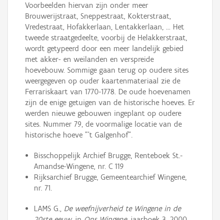
Voorbeelden hiervan zijn onder meer
Brouwerijstraat, Sneppestraat, Kokterstraat,
Vredestraat, Hofakkerlaan, Lentakkerlaan, ... Het
tweede straatgedeelte, voorbij de Helakkerstraat,
wordt getypeerd door een meer landelijk gebied
met akker- en weilanden en verspreide
hoevebouw. Sommige gaan terug op oudere sites
weergegeven op ouder kaartenmateriaal zie de
Ferrariskaart van 1770-1778. De oude hoevenamen
zijn de enige getuigen van de historische hoeves. Er
werden nieuwe gebouwen ingeplant op oudere
sites. Nummer 79, de voormalige locatie van de
historische hoeve "'t Galgenhof".
Bisschoppelijk Archief Brugge, Renteboek St.-
Amandse-Wingene, nr. C 119
Rijksarchief Brugge, Gemeentearchief Wingene,
nr. 71.
LAMS G.,
De weefnijverheid te Wingene in de
20ste eeuw
, in
Ons Wingene
, jaarboek 3, 2000,