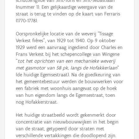
schuttersgilde van Sint-Joris en Sint-Sebastiaan
(nummer 1). Een gelijkaardige weergave van de
straat is terug te vinden op de kaart van Ferraris
(1770-1778).
Oorspronkelijke locatie van de weverij "Tissage
Verkest frères", van 1929 tot 1940. Op 9 oktober
1929 werd een aanvraag ingediend door Charles en
Frans Verkest bij het schepencollege van Wingene
"
tot het oprichten van een mechanieke weverij
met gasmotor van 58 pk, langs de Hofakkerlaan
"
(de huidige Egemsestraat). Na de goedkeuring van
het gemeentebestuur werden de bouwwerken voor
een fabriek met woonhuis aangevat op de hoek
van hun eigendom langs de Egemsestraat, toen
nog Hofakkerstraat.
Het huidige straatbeeld wordt gekenmerkt door
concentratie van nieuwbouwwijken in het begin
van de straat, getypeerd door straten met
verschillende vertakkingen die doodlopend zijn.