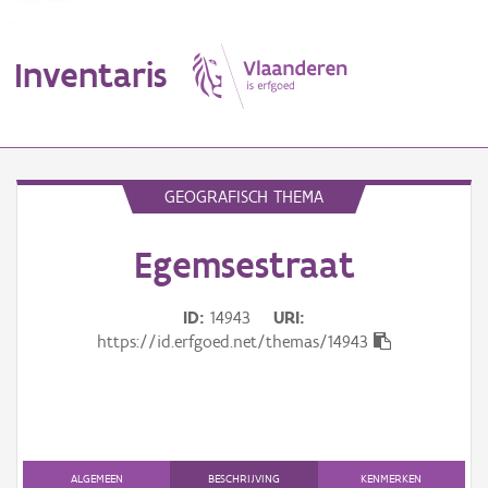
Inventaris
MENU
GEOGRAFISCH THEMA
Egemsestraat
Erfgoedobject
Aanduidingsobject
ID
14943
URI
https://id.erfgoed.net/themas/14943
Waarneming
Thema
Gebeurtenis
ALGEMEEN
BESCHRIJVING
KENMERKEN