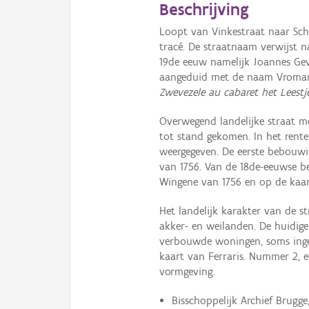
Beschrijving
Loopt van Vinkestraat naar Sch
tracé. De straatnaam verwijst 
19de eeuw namelijk Joannes Geva
aangeduid met de naam Vromans
Zwevezele au cabaret het Leestj
Overwegend landelijke straat m
tot stand gekomen. In het rent
weergegeven. De eerste bebouwi
van 1756. Van de 18de-eeuwse b
Wingene van 1756 en op de kaart 
Het landelijk karakter van de 
akker- en weilanden. De huidig
verbouwde woningen, soms inge
kaart van Ferraris. Nummer 2, e
vormgeving.
Bisschoppelijk Archief Brugge