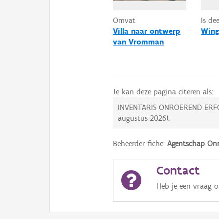
Omvat
Is de
Villa naar ontwerp
Wing
van Vromman
Je kan deze pagina citeren als:
INVENTARIS ONROEREND ERF
augustus 2026
).
Beheerder fiche:
Agentschap Onr
Contact
Heb je een vraag 