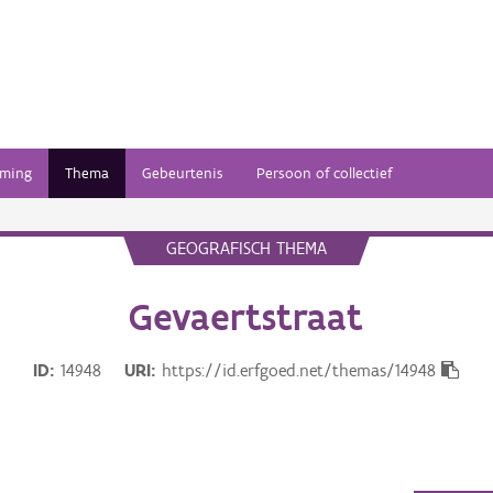
ming
Thema
Gebeurtenis
Persoon of collectief
GEOGRAFISCH THEMA
Gevaertstraat
ID
14948
URI
https://id.erfgoed.net/themas/14948