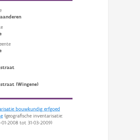
e
laanderen
te
e
eente
e
straat
straat (Wingene)
arisatie bouwkundig erfgoed
ne
(geografische inventarisatie:
-01-2008
tot
31-03-2009
)