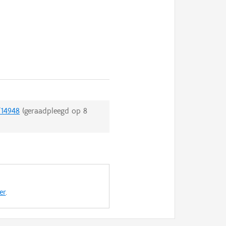
/14948
(geraadpleegd op
8
er
.