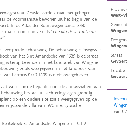
Provinci
eewegestraat. Geasfalteerde straat met gebogen
West-V
naar de voornaamste bewoner uit het begin van de
Gemeen
ert. In de Atlas der Buurtwegen (circa 1843)
Wingen
traat en omschreven als "
chemin de la route de
en
".
Deelgem
Wingen
et verspreide bebouwing. De bebouwing is fasegewijs
Straat
eboek van het Sint-Amandsche van 1639 is de straat
Gevaert
ng is terug te vinden in het landboek van Wingene
ebouwing, zoals weergegeven in het landboek van
Locatie
van Ferraris (1770-1778) is niets overgebleven.
Gevaert
straat wordt mede bepaald door de aanwezigheid van
e bebouwing bestaat uit achteringelegen grondig
Invent
plant op een oudere site zoals weergegeven op de
Winge
en vrijstaande villa van 1970 met typische
van
02
, Renteboek St.-Amandsche-Wingene, nr. C 119.