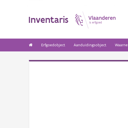
Inventaris
Erfgoedobject
Aanduidingsobject
Waarne