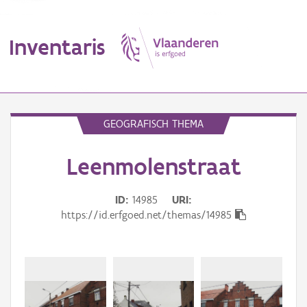
Inventaris
MENU
GEOGRAFISCH THEMA
Leenmolenstraat
Erfgoedobject
Aanduidingsobject
ID
14985
URI
https://id.erfgoed.net/themas/14985
Waarneming
Thema
Gebeurtenis