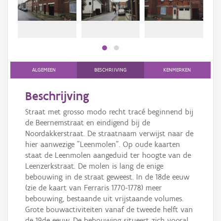
Persoon of collectief
Downloads
Hergebruik
Aanmelden
ALGEMEEN
BESCHRIJVING
KENMERKEN
Beschrijving
Straat met grosso modo recht tracé beginnend bij
de Beernemstraat en eindigend bij de
Noordakkerstraat. De straatnaam verwijst naar de
hier aanwezige "Leenmolen". Op oude kaarten
staat de Leenmolen aangeduid ter hoogte van de
Leenzerkstraat. De molen is lang de enige
bebouwing in de straat geweest. In de 18de eeuw
(zie de kaart van Ferraris 1770-1778) meer
bebouwing, bestaande uit vrijstaande volumes.
Grote bouwactiviteiten vanaf de tweede helft van
de 19de eeuw. De bebouwing situeert zich vooral