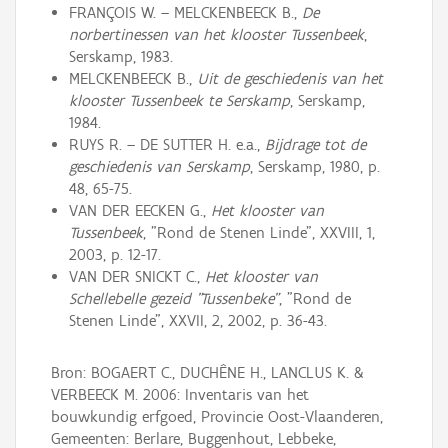
FRANÇOIS W. – MELCKENBEECK B.,
De
norbertinessen van het klooster Tussenbeek
,
Serskamp, 1983.
MELCKENBEECK B.,
Uit de geschiedenis van het
klooster Tussenbeek te Serskamp
, Serskamp,
1984.
RUYS R. – DE SUTTER H. e.a.,
Bijdrage tot de
geschiedenis van Serskamp
, Serskamp, 1980, p.
48, 65-75.
VAN DER EECKEN G.,
Het klooster van
Tussenbeek
, "Rond de Stenen Linde", XXVIII, 1,
2003, p. 12-17.
VAN DER SNICKT C.,
Het klooster van
Schellebelle gezeid "Tussenbeke"
, "Rond de
Stenen Linde", XXVII, 2, 2002, p. 36-43.
Bron: BOGAERT C., DUCHÊNE H., LANCLUS K. &
VERBEECK M. 2006: Inventaris van het
bouwkundig erfgoed, Provincie Oost-Vlaanderen,
Gemeenten: Berlare, Buggenhout, Lebbeke,