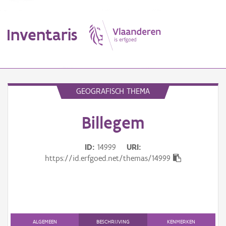
Inventaris
MENU
GEOGRAFISCH THEMA
Billegem
Erfgoedobject
Aanduidingsobject
ID
14999
URI
https://id.erfgoed.net/themas/14999
Waarneming
Thema
Gebeurtenis
ALGEMEEN
BESCHRIJVING
KENMERKEN